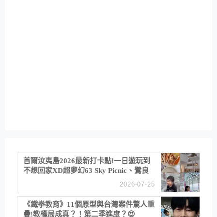
首爾汝夷島2026最新打卡點!一日遊玩到
不想回家XD超夢幻63 Sky Picnic、鷺良
津帝王蟹大餐、《淚之女王》拍攝地、漢
2026-07-25
江公園免費玩水
《鐵拳教育》11個原型與台灣案件驚人重
疊!教權局成真？！第二季進度？😍