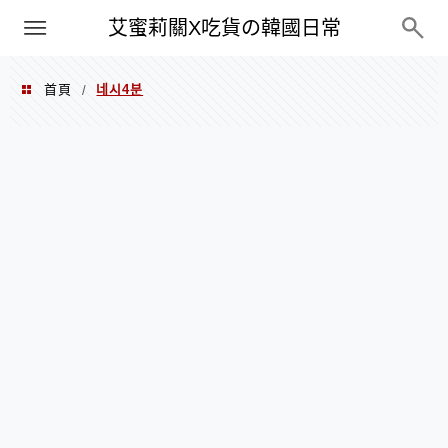
PXN
艾蜜莉關X吃貨の韓國日常
首頁
네시4분
/
네시4분