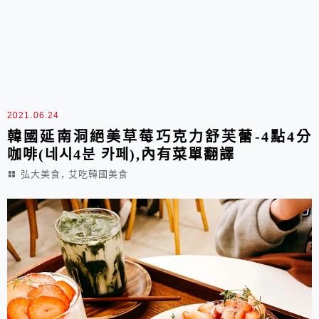
2021.06.24
韓國延南洞絕美草莓巧克力舒芙蕾-4點4分
咖啡(네시4분 카페),內有菜單翻譯
,
弘大美食
艾吃韓國美食