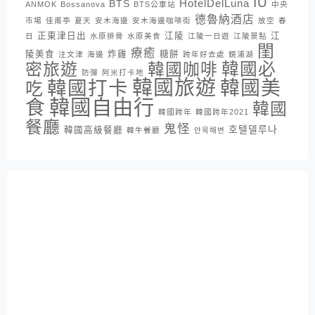
IU
HotelDelLuna
BTS
ANMOK
Bossanova
BTS公車站
中央
德魯納酒店
市場
佳甫亭
夏天
安木海邊
安木海邊咖啡街
放空
春
正東津日出
江陵
江
日
水原排骨
水原美食
江陵一日遊
江陵景點
閨
療癒
陵美食
炸雞
糖餅
注文津
海邊
跨年好去處
鏡浦湖
密旅遊
韓國咖啡
韓國必
防彈
阿米打卡地
韓國旅遊
韓國打卡
韓國美
吃
韓國自由行
食
韓國
韓國跨年
韓國跨年2021
餐廳
鬼怪
호텔델루나
韓國高級餐廳
韓牛餐廳
안목해변