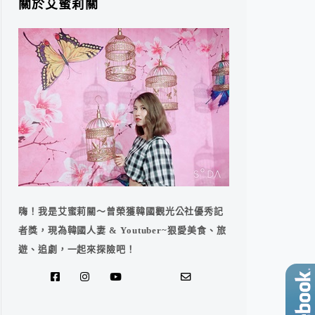
關於艾蜜莉關
嗨！我是艾蜜莉關～曾榮獲韓國觀光公社優秀記
者獎，現為韓國人妻 & Youtuber~狠愛美食、旅
遊、追劇，一起來探險吧！