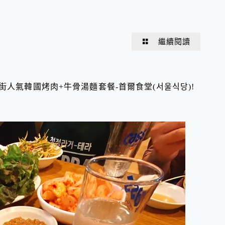
繼續閱讀
街人氣韓國烤肉+牛骨湯麵套餐-首爾食堂(서울식당)!