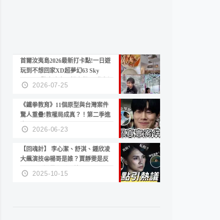
首爾汝夷島2026最新打卡點!一日遊
玩到不想回家XD超夢幻63 Sky
Picnic、鷺良津帝王蟹大餐、《淚之
2026-07-25
女王》拍攝地、漢江公園免費玩水
《鐵拳教育》11個原型與台灣案件
驚人重疊!教權局成真？！第二季進
度？😍
2026-06-23
【回魂計】 李心潔、舒淇、鍾欣凌
大飆演技🤩楊哥是誰？賈靜雯是反
派？死刑還是私刑正義
2025-10-15