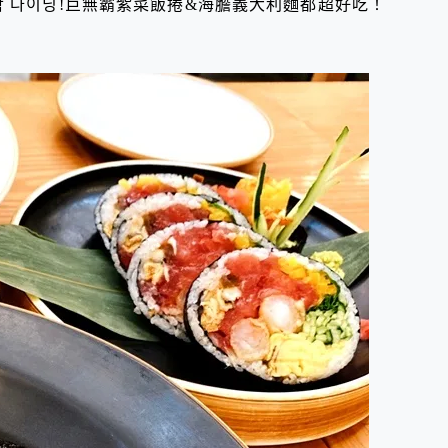
작 다이닝!巨無霸紫菜飯捲&海膽義大利麵都超好吃！