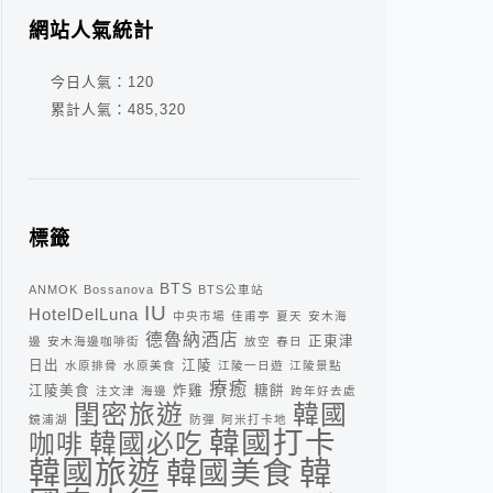
網站人氣統計
今日人氣：
120
累計人氣：
485,320
標籤
BTS
ANMOK
Bossanova
BTS公車站
IU
HotelDelLuna
中央市場
佳甫亭
夏天
安木海
德魯納酒店
正東津
邊
安木海邊咖啡街
放空
春日
日出
江陵
水原排骨
水原美食
江陵一日遊
江陵景點
療癒
江陵美食
炸雞
糖餅
注文津
海邊
跨年好去處
閨密旅遊
韓國
鏡浦湖
防彈
阿米打卡地
韓國打卡
咖啡
韓國必吃
韓
韓國旅遊
韓國美食