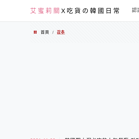
PXN
艾蜜莉關
X吃貨の韓國日常
認
首頁
강추
/
강추