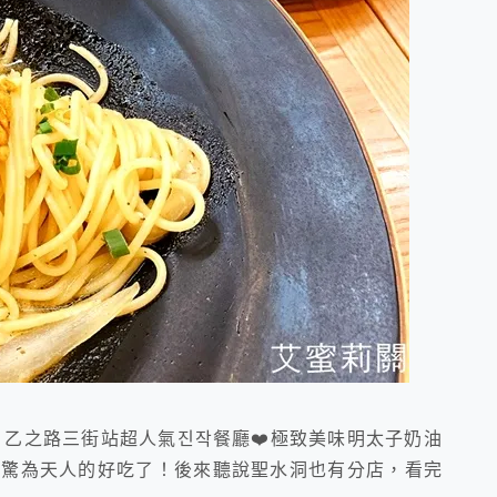
！乙之路三街站超人氣진작餐廳❤️極致美味明太子奶油
就驚為天人的好吃了！後來聽說聖水洞也有分店，看完