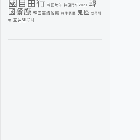
國自由行
韓
韓國跨年
韓國跨年2021
國餐廳
鬼怪
韓國高級餐廳
韓牛餐廳
안목해
호텔델루나
변