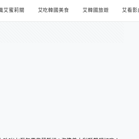
識艾蜜莉關
艾吃韓國美食
艾韓國旅遊
艾看影