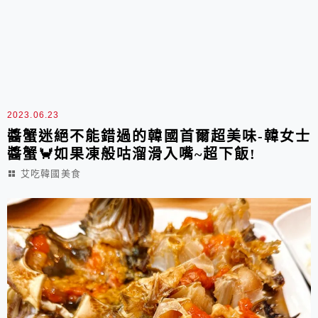
2023.06.23
醬蟹迷絕不能錯過的韓國首爾超美味-韓女士
醬蟹🦀️如果凍般咕溜滑入嘴~超下飯!
艾吃韓國美食