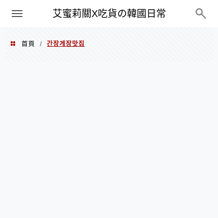
PXN
艾蜜莉關X吃貨の韓國日常
首頁
간장게장맛집
/
간장게장맛집