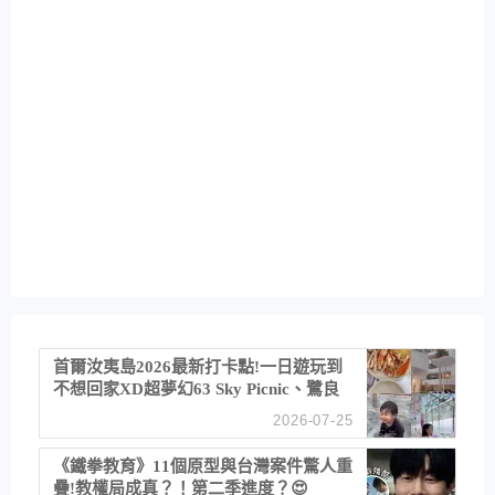
首爾汝夷島2026最新打卡點!一日遊玩到
不想回家XD超夢幻63 Sky Picnic、鷺良
津帝王蟹大餐、《淚之女王》拍攝地、漢
2026-07-25
江公園免費玩水
《鐵拳教育》11個原型與台灣案件驚人重
疊!教權局成真？！第二季進度？😍