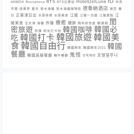
IU
HotelDelLuna
BTS
ANMOK
Bossanova
BTS公車站
中央
德魯納酒店
市場
佳甫亭
夏天
安木海邊
安木海邊咖啡街
放空
春
正東津日出
江陵
江
日
水原排骨
水原美食
江陵一日遊
江陵景點
閨
療癒
陵美食
炸雞
糖餅
注文津
海邊
跨年好去處
鏡浦湖
密旅遊
韓國咖啡
韓國必
防彈
阿米打卡地
韓國旅遊
韓國打卡
韓國美
吃
韓國自由行
食
韓國
韓國跨年
韓國跨年2021
餐廳
鬼怪
호텔델루나
韓國高級餐廳
韓牛餐廳
안목해변