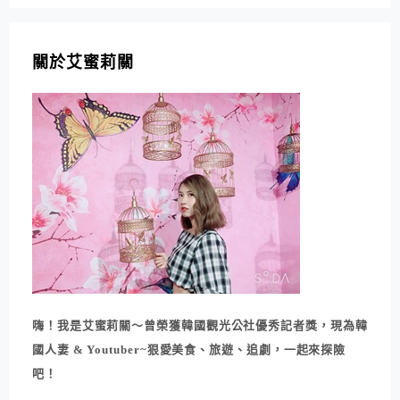
關於艾蜜莉關
嗨！我是艾蜜莉關～曾榮獲韓國觀光公社優秀記者獎，現為韓
國人妻 & Youtuber~狠愛美食、旅遊、追劇，一起來探險
吧！