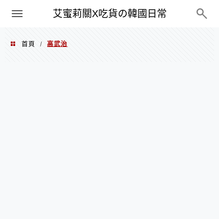
PXN
艾蜜莉關X吃貨の韓國日常
首頁
高武治
/
高武治