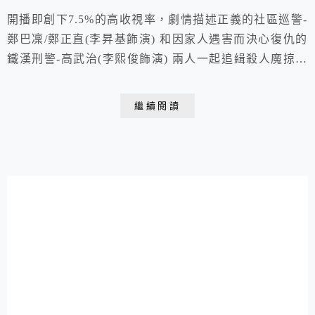
開播即創下7.5%的高收視率，劇情描述正義的社區巡警-
鄭巴凜/鄭正直(李昇基飾演) 和因家人遇害而決心復仇的
鐵漢刑警-高武治(李熙俊飾演) 兩人一起追緝殺人魔掠食
者而展開的懸疑驚悚故事！ 大結局網絡平台TVING實時
收視率達90.6%, 創下歷史新高。全程反轉再反轉,幾乎毫
繼續閱讀
無破綻、頭尾呼應、高潮迭起的劇情，被譽為是「2021
年神劇」! 編劇靈感 源自2017年仁川國小女童分屍案，
年僅17歲的金姓少...