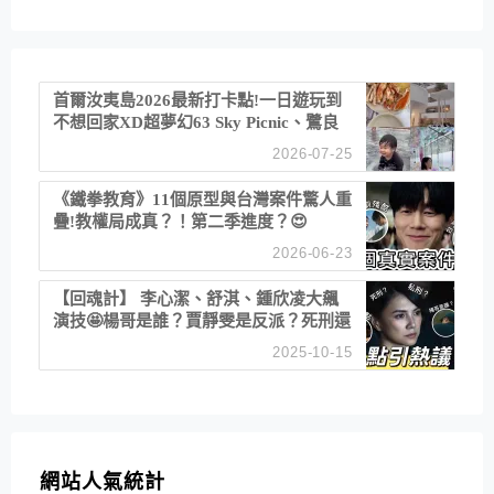
首爾汝夷島2026最新打卡點!一日遊玩到
不想回家XD超夢幻63 Sky Picnic、鷺良
津帝王蟹大餐、《淚之女王》拍攝地、漢
2026-07-25
江公園免費玩水
《鐵拳教育》11個原型與台灣案件驚人重
疊!教權局成真？！第二季進度？😍
2026-06-23
【回魂計】 李心潔、舒淇、鍾欣凌大飆
演技🤩楊哥是誰？賈靜雯是反派？死刑還
是私刑正義
2025-10-15
網站人氣統計