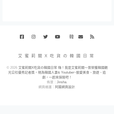
韓
Facebook
Instagram
Twitter
Youtube
國
Email
RSS
代
購
小
艾蜜莉關X吃貨の韓國日常
賣
場
© 2026
艾蜜莉關X吃貨の韓國日常 嗨！我是艾蜜莉關～曾榮獲韓國觀
光公社優秀記者獎，現為韓國人妻& Youtuber~狠愛美食、旅遊、追
劇，一起來探險吧！
佈景：
Jinsha
.
網頁維護：
阿腸網頁設計
.
關於我們
|
隱私權政策