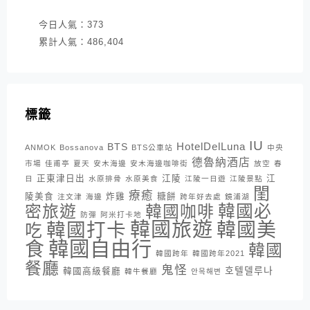
今日人氣：
373
累計人氣：
486,404
標籤
IU
HotelDelLuna
BTS
ANMOK
Bossanova
BTS公車站
中央
德魯納酒店
市場
佳甫亭
夏天
安木海邊
安木海邊咖啡街
放空
春
正東津日出
江陵
江
日
水原排骨
水原美食
江陵一日遊
江陵景點
閨
療癒
陵美食
炸雞
糖餅
注文津
海邊
跨年好去處
鏡浦湖
密旅遊
韓國咖啡
韓國必
防彈
阿米打卡地
韓國旅遊
韓國打卡
韓國美
吃
韓國自由行
食
韓國
韓國跨年
韓國跨年2021
餐廳
鬼怪
호텔델루나
韓國高級餐廳
韓牛餐廳
안목해변