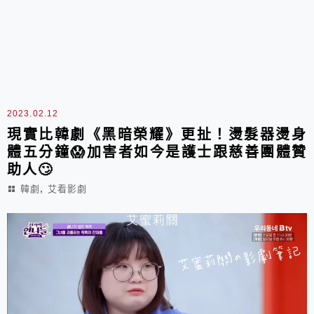
2023.02.12
現實比韓劇《黑暗榮耀》更扯！燙髮器燙身
體五分鐘😱加害者如今是護士跟慈善團體贊
助人🙄
,
韓劇
艾看影劇