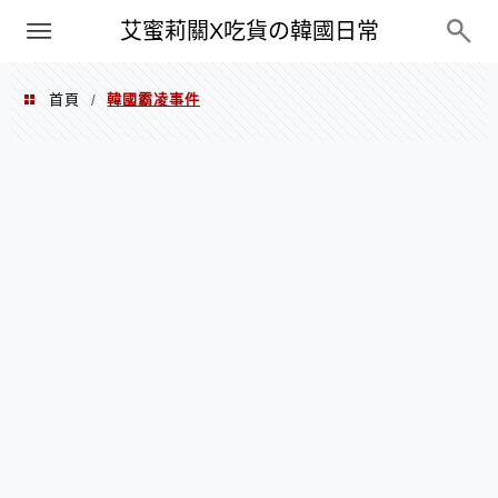
PXN
艾蜜莉關X吃貨の韓國日常
首頁
韓國霸凌事件
/
韓國霸凌事件