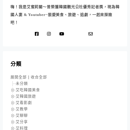
嗨！我是艾蜜莉關～曾榮獲韓國觀光公社優秀記者獎，現為韓
國人妻 & Youtuber~狠愛美食、旅遊、追劇，一起來探險
吧！
分類
展開全部
|
收合全部
未分類
艾吃韓國美食
艾韓國旅遊
艾看影劇
艾教學
艾聊聊
艾分享
艾料理