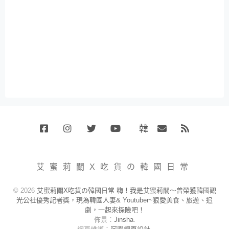
韓
Facebook
Instagram
Twitter
Youtube
國
Email
RSS
代
購
小
艾蜜莉關X吃貨の韓國日常
賣
場
© 2026
艾蜜莉關X吃貨の韓國日常 嗨！我是艾蜜莉關～曾榮獲韓國觀
光公社優秀記者獎，現為韓國人妻& Youtuber~狠愛美食、旅遊、追
劇，一起來探險吧！
佈景：
Jinsha
.