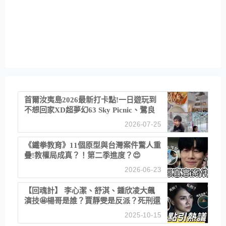
首爾汝夷島2026最新打卡點!一日遊玩到
不想回家XD超夢幻63 Sky Picnic、鷺良
津帝王蟹大餐、《淚之女王》拍攝地、漢
2026-07-25
江公園免費玩水
《鐵拳教育》11個原型與台灣案件驚人重
疊!教權局成真？！第二季進度？😍
2026-06-23
【回魂計】 李心潔、舒淇、鍾欣凌大飆
演技🤩楊哥是誰？賈靜雯是反派？死刑還
是私刑正義
2025-10-15