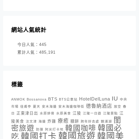
網站人氣統計
今日人氣：
445
累計人氣：
485,191
標籤
IU
HotelDelLuna
BTS
ANMOK
Bossanova
BTS公車站
中央
德魯納酒店
市場
佳甫亭
夏天
安木海邊
安木海邊咖啡街
放空
春
正東津日出
江陵
江
日
水原排骨
水原美食
江陵一日遊
江陵景點
閨
療癒
陵美食
炸雞
糖餅
注文津
海邊
跨年好去處
鏡浦湖
密旅遊
韓國咖啡
韓國必
防彈
阿米打卡地
韓國旅遊
韓國打卡
韓國美
吃