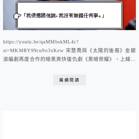
https://youtu.be/qaMMbskML4c?
si=MKMRY99cu9o3xKew 宋慧喬與《太陽的後裔》金銀
淑編劇再度合作的暗黑爽快復仇劇《黑暗榮耀》，上線沒
幾天，就成為Netflix多國收看排行榜冠軍。 故事改編自
韓國「清州女中學生暴力事件」，劇中主角同珢被霸凌者
繼續閱讀
用燙髮器燙身體的片段令人憤慨不已。