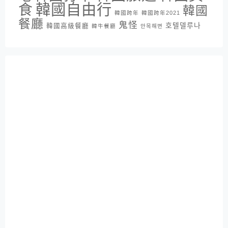
韓國自由行
食
韓國
韓國跨年
韓國跨年2021
餐廳
鬼怪
호텔델루나
韓國高級餐廳
韓牛餐廳
안목해변