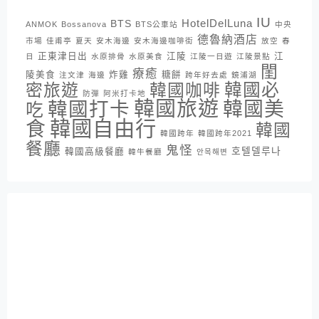
IU
HotelDelLuna
BTS
ANMOK
Bossanova
BTS公車站
中央
德魯納酒店
市場
佳甫亭
夏天
安木海邊
安木海邊咖啡街
放空
春
正東津日出
江陵
江
日
水原排骨
水原美食
江陵一日遊
江陵景點
閨
療癒
陵美食
炸雞
糖餅
注文津
海邊
跨年好去處
鏡浦湖
密旅遊
韓國咖啡
韓國必
防彈
阿米打卡地
韓國旅遊
韓國打卡
韓國美
吃
韓國自由行
食
韓國
韓國跨年
韓國跨年2021
餐廳
鬼怪
호텔델루나
韓國高級餐廳
韓牛餐廳
안목해변