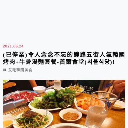
2021.06.24
(已停業)令人念念不忘的鐘路五街人氣韓國
烤肉+牛骨湯麵套餐-首爾食堂(서울식당)!
艾吃韓國美食