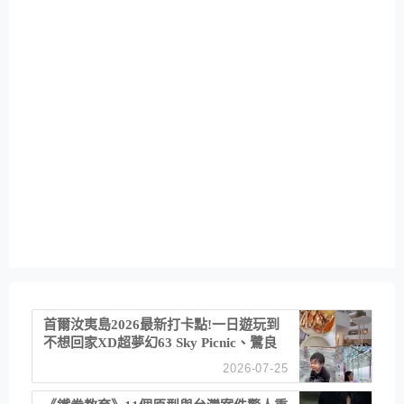
首爾汝夷島2026最新打卡點!一日遊玩到
不想回家XD超夢幻63 Sky Picnic、鷺良
津帝王蟹大餐、《淚之女王》拍攝地、漢
2026-07-25
江公園免費玩水