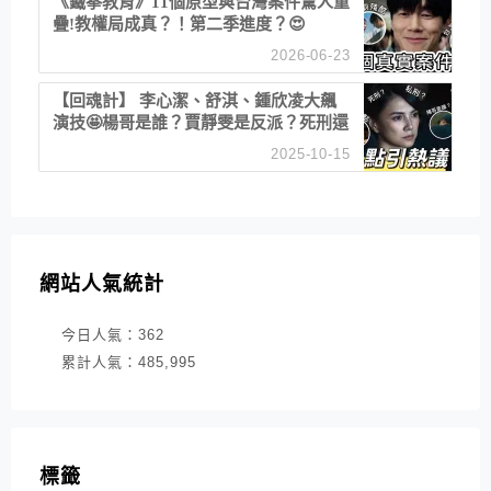
《鐵拳教育》11個原型與台灣案件驚人重
疊!教權局成真？！第二季進度？😍
2026-06-23
【回魂計】 李心潔、舒淇、鍾欣凌大飆
演技🤩楊哥是誰？賈靜雯是反派？死刑還
是私刑正義
2025-10-15
網站人氣統計
今日人氣：
362
累計人氣：
485,995
標籤