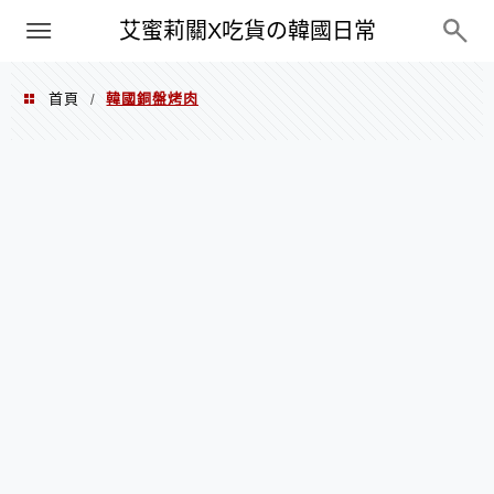
PXN
艾蜜莉關X吃貨の韓國日常
首頁
韓國銅盤烤肉
/
韓國銅盤烤肉