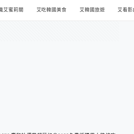
識艾蜜莉關
艾吃韓國美食
艾韓國旅遊
艾看影