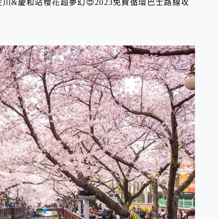
川&慶和站櫻花超夢幻😍2023免費循環巴士路線攻