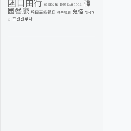
國自由行
韓
韓國跨年
韓國跨年2021
國餐廳
鬼怪
韓國高級餐廳
韓牛餐廳
안목해
호텔델루나
변