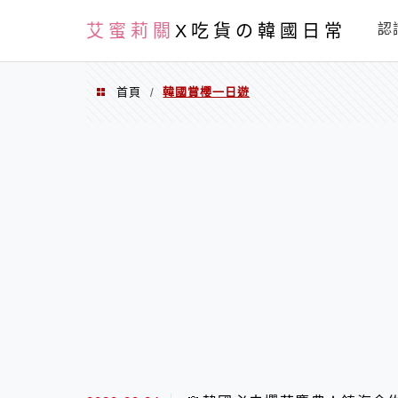
PXN
艾蜜莉關
X吃貨の韓國日常
認
首頁
韓國賞櫻一日遊
/
韓國賞櫻一日遊