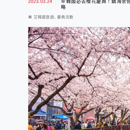
2023.03.24
🌸韓國必去櫻花慶典！鎮海余佐
略
,
艾韓國旅遊
慶典活動