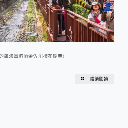
一的鎮海軍港節余佐川櫻花慶典!
繼續閱讀