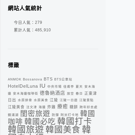
網站人氣統計
今日人氣：
279
累計人氣：
485,910
標籤
BTS
ANMOK
Bossanova
BTS公車站
IU
HotelDelLuna
中央市場
佳甫亭
夏天
安木海
德魯納酒店
正東津
邊
安木海邊咖啡街
放空
春日
日出
江陵
水原排骨
水原美食
江陵一日遊
江陵景點
療癒
江陵美食
炸雞
糖餅
注文津
海邊
跨年好去處
閨密旅遊
韓國
鏡浦湖
防彈
阿米打卡地
韓國打卡
咖啡
韓國必吃
韓
韓國旅遊
韓國美食