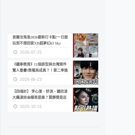
首爾汝夷島2026最新打卡點!一日遊
玩到不想回家XD超夢幻63 Sky
Picnic、鷺良津帝王蟹大餐、《淚之
2026-07-25
女王》拍攝地、漢江公園免費玩水
《鐵拳教育》11個原型與台灣案件
驚人重疊!教權局成真？！第二季進
度？😍
2026-06-23
【回魂計】 李心潔、舒淇、鍾欣凌
大飆演技🤩楊哥是誰？賈靜雯是反
派？死刑還是私刑正義
2025-10-15