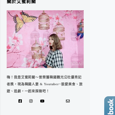
關於艾蜜莉關
嗨！我是艾蜜莉關～曾榮獲韓國觀光公社優秀記
者獎，現為韓國人妻 & Youtuber~狠愛美食、旅
遊、追劇，一起來探險吧！