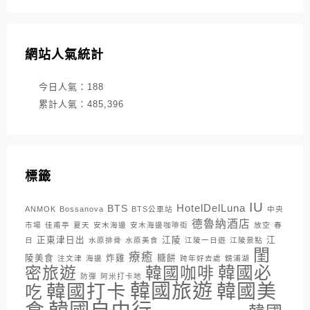
網站人氣統計
今日人氣：
188
累計人氣：
485,396
標籤
IU
HotelDelLuna
BTS
ANMOK
Bossanova
BTS公車站
中央
德魯納酒店
市場
佳甫亭
夏天
安木海邊
安木海邊咖啡街
放空
春
正東津日出
江陵
江
日
水原排骨
水原美食
江陵一日遊
江陵景點
閨
療癒
陵美食
炸雞
糖餅
注文津
海邊
跨年好去處
鏡浦湖
密旅遊
韓國咖啡
韓國必
防彈
阿米打卡地
韓國旅遊
韓國打卡
韓國美
吃