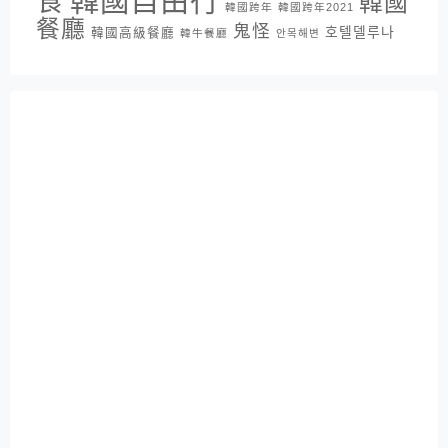
韓國自由行
食
韓國
韓國跨年
韓國跨年2021
餐廳
鬼怪
호텔델루나
韓國高級餐廳
韓牛餐廳
안목해변