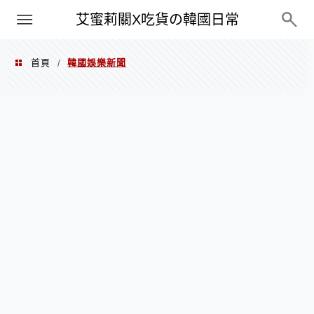
PXN
艾蜜莉關X吃貨の韓國日常
首頁
韓國娛樂新聞
/
韓國娛樂新聞