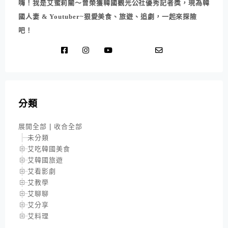
嗨！我是艾蜜莉關～曾榮獲韓國觀光公社優秀記者獎，現為韓
國人妻 & Youtuber~狠愛美食、旅遊、追劇，一起來探險
吧！
分類
展開全部
|
收合全部
未分類
艾吃韓國美食
艾韓國旅遊
艾看影劇
艾教學
艾聊聊
艾分享
艾料理