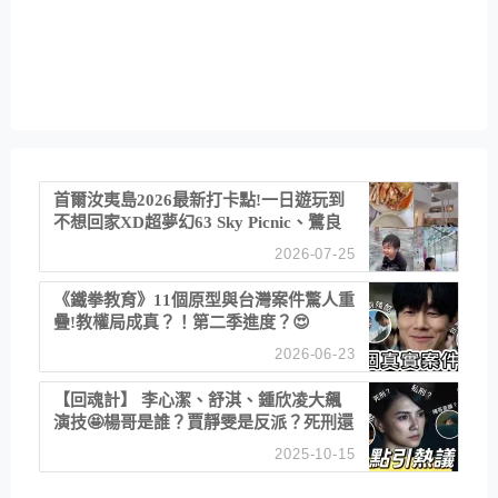
首爾汝夷島2026最新打卡點!一日遊玩到
不想回家XD超夢幻63 Sky Picnic、鷺良
津帝王蟹大餐、《淚之女王》拍攝地、漢
2026-07-25
江公園免費玩水
《鐵拳教育》11個原型與台灣案件驚人重
疊!教權局成真？！第二季進度？😍
2026-06-23
【回魂計】 李心潔、舒淇、鍾欣凌大飆
演技🤩楊哥是誰？賈靜雯是反派？死刑還
是私刑正義
2025-10-15