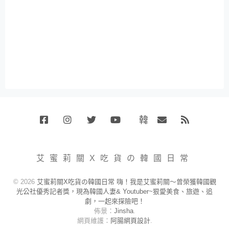
韓
Facebook
Instagram
Twitter
Youtube
國
Email
RSS
代
購
小
艾蜜莉關X吃貨の韓國日常
賣
場
© 2026
艾蜜莉關X吃貨の韓國日常 嗨！我是艾蜜莉關～曾榮獲韓國觀
光公社優秀記者獎，現為韓國人妻& Youtuber~狠愛美食、旅遊、追
劇，一起來探險吧！
佈景：
Jinsha
.
網頁維護：
阿腸網頁設計
.