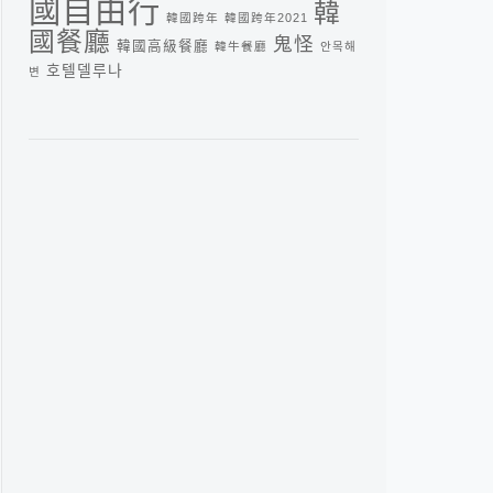
國自由行
韓
韓國跨年
韓國跨年2021
國餐廳
鬼怪
韓國高級餐廳
韓牛餐廳
안목해
호텔델루나
변