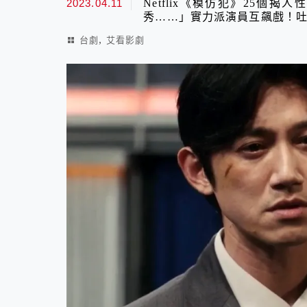
2023.04.11
Netflix《模仿犯》25
秀……」實力派演員互飆戲！吐
,
台劇
艾看影劇