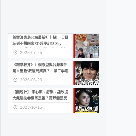
首爾汝夷島2026最新打卡點!一日遊
玩到不想回家XD超夢幻63 Sky
Picnic、鷺良津帝王蟹大餐、《淚之
2026-07-25
女王》拍攝地、漢江公園免費玩水
《鐵拳教育》11個原型與台灣案件
驚人重疊!教權局成真？！第二季進
度？😍
2026-06-23
【回魂計】 李心潔、舒淇、鍾欣凌
大飆演技🤩楊哥是誰？賈靜雯是反
派？死刑還是私刑正義
2025-10-15