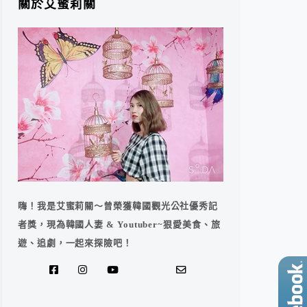
關於艾蜜莉關
嗨！我是艾蜜莉關～曾榮獲韓國觀光公社優秀記
者獎，現為韓國人妻 & Youtuber~狠愛美食、旅
遊、追劇，一起來探險吧！