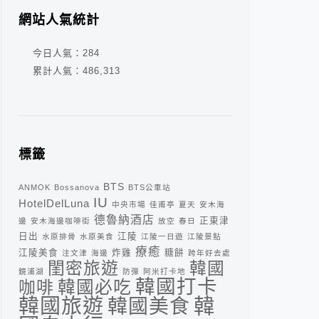
網站人氣統計
今日人氣：
284
累計人氣：
486,313
標籤
BTS
ANMOK
Bossanova
BTS公車站
IU
HotelDelLuna
中央市場
佳甫亭
夏天
安木海
德魯納酒店
正東津
邊
安木海邊咖啡街
放空
春日
日出
江陵
水原排骨
水原美食
江陵一日遊
江陵景點
療癒
江陵美食
炸雞
糖餅
注文津
海邊
跨年好去處
閨密旅遊
韓國
鏡浦湖
防彈
阿米打卡地
韓國打卡
咖啡
韓國必吃
韓
韓國旅遊
韓國美食