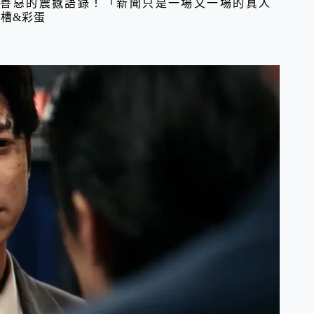
個揭人性善惡的震撼語錄！「新聞只是一場又一場的真人
槽&彩蛋