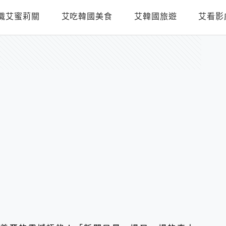
識艾蜜莉關
艾吃韓國美食
艾韓國旅遊
艾看影