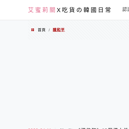
PXN
艾蜜莉關
X吃貨の韓國日常
認
首頁
陳和平
/
陳和平