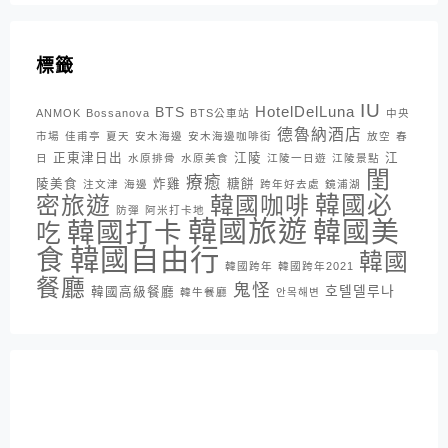
標籤
IU
HotelDelLuna
BTS
ANMOK
Bossanova
BTS公車站
中央
德魯納酒店
市場
佳甫亭
夏天
安木海邊
安木海邊咖啡街
放空
春
正東津日出
江陵
江
日
水原排骨
水原美食
江陵一日遊
江陵景點
閨
療癒
陵美食
炸雞
糖餅
注文津
海邊
跨年好去處
鏡浦湖
密旅遊
韓國咖啡
韓國必
防彈
阿米打卡地
韓國旅遊
韓國打卡
韓國美
吃
韓國自由行
食
韓國
韓國跨年
韓國跨年2021
餐廳
鬼怪
호텔델루나
韓國高級餐廳
韓牛餐廳
안목해변