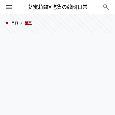
PXN
艾蜜莉關X吃貨の韓國日常
首頁
閨密
/
閨密