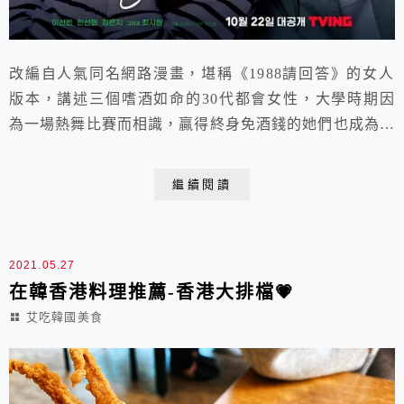
改編自人氣同名網路漫畫，堪稱《1988請回答》的女人
版本，講述三個嗜酒如命的30代都會女性，大學時期因
為一場熱舞比賽而相識，贏得終身免酒錢的她們也成為彼
此最好的酒友兼閨蜜。 一起瘋癲、酒醉、跌倒、哭泣、
再破涕為笑，就算喝到長痘痘、短暫性失憶或肋骨脫臼，
繼續閱讀
也在所不惜。 以「酒」帶出許多人生議題—親情、友
情、愛情、校園霸凌、性取向、職場文化、性騷擾、情緒
勒索、生老病死等。 前段是超級無厘頭、瘋狂、爆笑
2021.05.27
的...
在韓香港料理推薦-香港大排檔💗
艾吃韓國美食