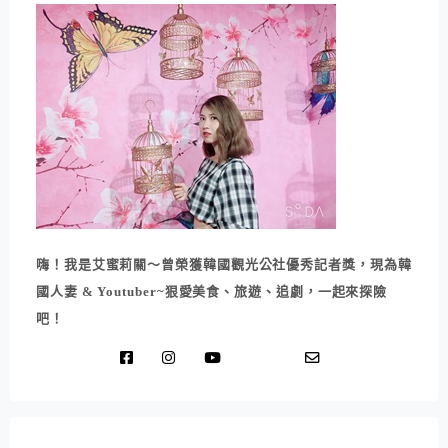
嗨！我是艾蜜莉關～曾榮獲韓國觀光公社優秀記者獎，現為韓
國人妻 & Youtuber~狠愛美食、旅遊、追劇，一起來探險
吧！