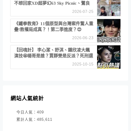
不想回家XD超夢幻63 Sky Picnic、鷺良
津帝王蟹大餐、《淚之女王》拍攝地、漢
2026-07-25
江公園免費玩水
《鐵拳教育》11個原型與台灣案件驚人重
疊!教權局成真？！第二季進度？😍
2026-06-23
【回魂計】 李心潔、舒淇、鍾欣凌大飆
演技🤩楊哥是誰？賈靜雯是反派？死刑還
是私刑正義
2025-10-15
網站人氣統計
今日人氣：
409
累計人氣：
485,611