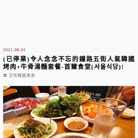
2021.06.24
(已停業)令人念念不忘的鐘路五街人氣韓國
烤肉+牛骨湯麵套餐-首爾食堂(서울식당)!
艾吃韓國美食