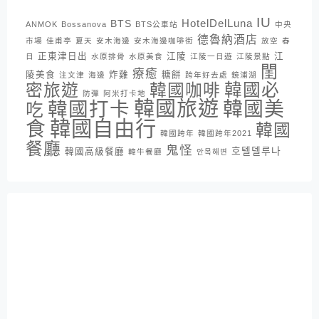
IU
HotelDelLuna
BTS
ANMOK
Bossanova
BTS公車站
中央
德魯納酒店
市場
佳甫亭
夏天
安木海邊
安木海邊咖啡街
放空
春
正東津日出
江陵
江
日
水原排骨
水原美食
江陵一日遊
江陵景點
閨
療癒
陵美食
炸雞
糖餅
注文津
海邊
跨年好去處
鏡浦湖
密旅遊
韓國咖啡
韓國必
防彈
阿米打卡地
韓國旅遊
韓國打卡
韓國美
吃
韓國自由行
食
韓國
韓國跨年
韓國跨年2021
餐廳
鬼怪
호텔델루나
韓國高級餐廳
韓牛餐廳
안목해변