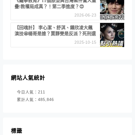
《鐵拳教育》11個原型與台灣案件驚人重
疊!教權局成真？！第二季進度？😍
2026-06-23
【回魂計】 李心潔、舒淇、鍾欣凌大飆
演技🤩楊哥是誰？賈靜雯是反派？死刑還
是私刑正義
2025-10-15
網站人氣統計
今日人氣：
211
累計人氣：
485,846
標籤