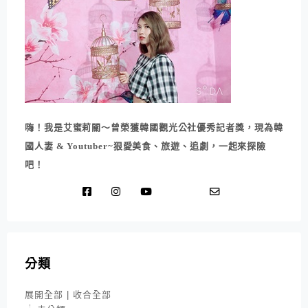
嗨！我是艾蜜莉關～曾榮獲韓國觀光公社優秀記者獎，現為韓
國人妻 & Youtuber~狠愛美食、旅遊、追劇，一起來探險
吧！
分類
展開全部
|
收合全部