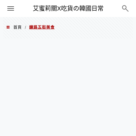
PXN
艾蜜莉關X吃貨の韓國日常
首頁
鐘路五街美食
/
鐘路五街美食