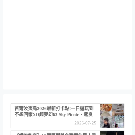
首爾汝夷島2026最新打卡點!一日遊玩到
不想回家XD超夢幻63 Sky Picnic、鷺良
津帝王蟹大餐、《淚之女王》拍攝地、漢
2026-07-25
江公園免費玩水