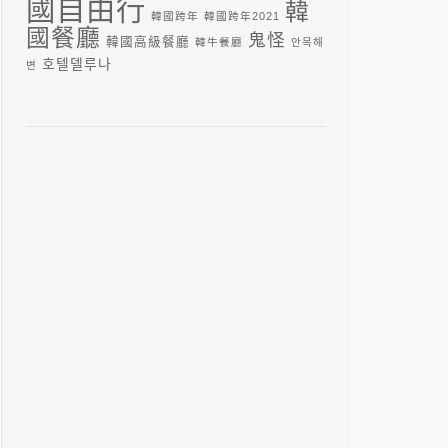
國自由行
韓
韓國跨年
韓國跨年2021
國餐廳
鬼怪
韓國高級餐廳
韓牛餐廳
안목해
호텔델루나
변