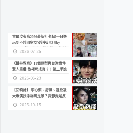
首爾汝夷島2026最新打卡點!一日遊
玩到不想回家XD超夢幻63 Sky
Picnic、鷺良津帝王蟹大餐、《淚之
2026-07-25
女王》拍攝地、漢江公園免費玩水
《鐵拳教育》11個原型與台灣案件
驚人重疊!教權局成真？！第二季進
度？😍
2026-06-23
【回魂計】 李心潔、舒淇、鍾欣凌
大飆演技🤩楊哥是誰？賈靜雯是反
派？死刑還是私刑正義
2025-10-15