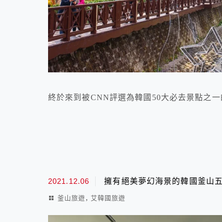
終於來到被CNN評選為韓國50大必去景點之
2021.12.06
擁有絕美夢幻海景的韓國釜山五星級飯店-
,
釜山旅遊
艾韓國旅遊