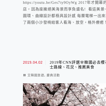
https://youtu.be/Ges7ty9OyWg
店，因為座擁絕美海景而享負盛名! 看這美景~
圓環、曲線設計都極具設計感 每層電梯一出來
了兩個小沙發椅給客人看海、放空，格外療癒！ 尤其
2019.04.02
2019年CNN評選🌸韓國必
士路線、花況、推薦美食
,
艾韓國旅遊
慶典活動