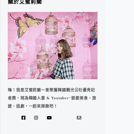
關於艾蜜莉關
嗨！我是艾蜜莉關～曾榮獲韓國觀光公社優秀記
者獎，現為韓國人妻 & Youtuber~狠愛美食、旅
遊、追劇，一起來探險吧！