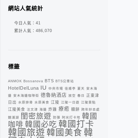
網站人氣統計
今日人氣：
41
累計人氣：
486,070
標籤
BTS
ANMOK
Bossanova
BTS公車站
IU
HotelDelLuna
中央市場
佳甫亭
夏天
安木海
德魯納酒店
正東津
邊
安木海邊咖啡街
放空
春日
日出
江陵
水原排骨
水原美食
江陵一日遊
江陵景點
療癒
江陵美食
炸雞
糖餅
注文津
海邊
跨年好去處
閨密旅遊
韓國
鏡浦湖
防彈
阿米打卡地
韓國打卡
咖啡
韓國必吃
韓
韓國旅遊
韓國美食