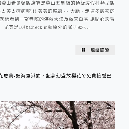
 2017年才開幕的釜山希爾頓飯店算是釜山五星級的頂級渡假村類型飯
太美太療癒啦!!! 美美的晚霞~~ 大廳、走道多層次的
就能看到一望無際的湛藍大海及藍天白雲 還貼心設置
是10樓Check in櫃檯外的咖啡廳~...
繼續閱讀
去櫻花慶典-鎮海軍港節，超夢幻盛放櫻花🌸免費接駁巴