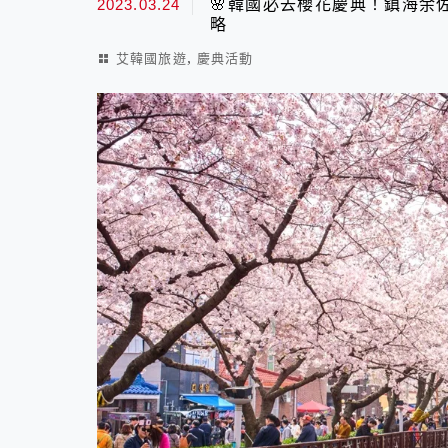
2023.03.24
🌸韓國必去櫻花慶典！鎮海余佐
略
,
艾韓國旅遊
慶典活動