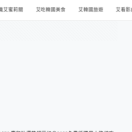
識艾蜜莉關
艾吃韓國美食
艾韓國旅遊
艾看影