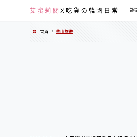
PXN
艾蜜莉關
X吃貨の韓國日常
認
首頁
釜山旅遊
/
釜山旅遊