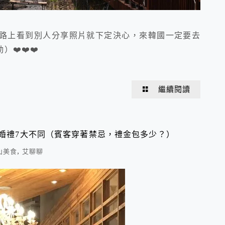
路上看到別人分享照片就下定決心，來韓國一定要去
❤️❤️❤️
繼續閱讀
韓婚禮7大不同（賓客穿著禁忌，禮金包多少？）
,
山美食
艾聊聊