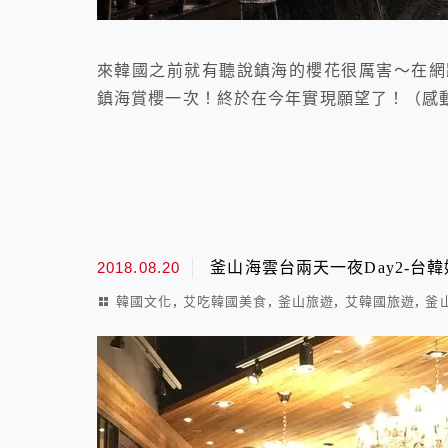
來韓國之前就有聽說鎮海的櫻花很厲害～在網
鎮海賞櫻一次！終於在今年實現願望了！（感動）
2018.08.20
釜山海雲台兩天一夜Day2-台
,
,
,
,
韓國文化
艾吃韓國美食
釜山旅遊
艾韓國旅遊
釜