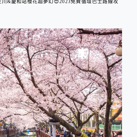
川&慶和站櫻花超夢幻😍2023免費循環巴士路線攻