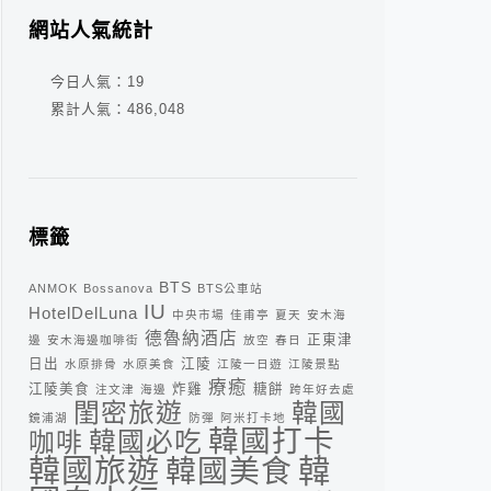
網站人氣統計
今日人氣：
19
累計人氣：
486,048
標籤
BTS
ANMOK
Bossanova
BTS公車站
IU
HotelDelLuna
中央市場
佳甫亭
夏天
安木海
德魯納酒店
正東津
邊
安木海邊咖啡街
放空
春日
日出
江陵
水原排骨
水原美食
江陵一日遊
江陵景點
療癒
江陵美食
炸雞
糖餅
注文津
海邊
跨年好去處
閨密旅遊
韓國
鏡浦湖
防彈
阿米打卡地
韓國打卡
咖啡
韓國必吃
韓
韓國旅遊
韓國美食