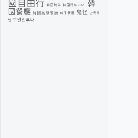
國自由行
韓
韓國跨年
韓國跨年2021
國餐廳
鬼怪
韓國高級餐廳
韓牛餐廳
안목해
호텔델루나
변