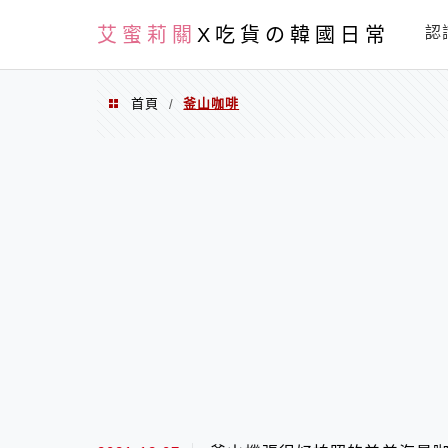
PXN
艾蜜莉關
X吃貨の韓國日常
認
首頁
釜山咖啡
/
釜山咖啡