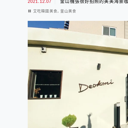
2021.12.07
釜山機張很好拍照的美美海景咖啡廳
,
艾吃韓國美食
釜山美食