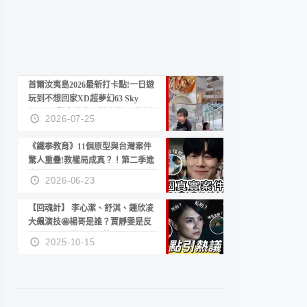
首爾汝夷島2026最新打卡點!一日遊
玩到不想回家XD超夢幻63 Sky
Picnic、鷺良津帝王蟹大餐、《淚之
2026-07-25
女王》拍攝地、漢江公園免費玩水
《鐵拳教育》11個原型與台灣案件
驚人重疊!教權局成真？！第二季進
度？😍
2026-06-23
【回魂計】 李心潔、舒淇、鍾欣凌
大飆演技🤩楊哥是誰？賈靜雯是反
派？死刑還是私刑正義
2025-10-15