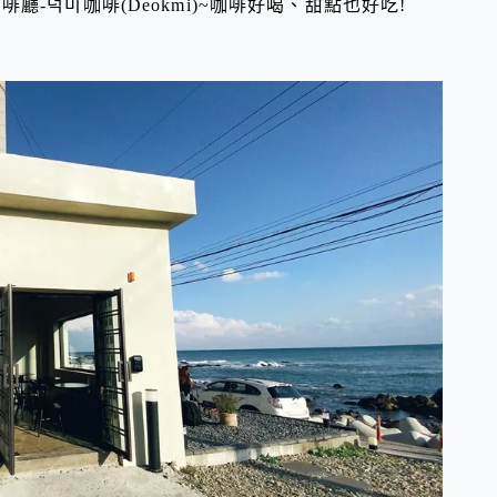
-덕미咖啡(Deokmi)~咖啡好喝、甜點也好吃!