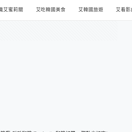
識艾蜜莉關
艾吃韓國美食
艾韓國旅遊
艾看影