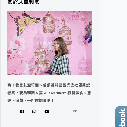
關於艾蜜莉關
嗨！我是艾蜜莉關～曾榮獲韓國觀光公社優秀記
者獎，現為韓國人妻 & Youtuber~狠愛美食、旅
遊、追劇，一起來探險吧！