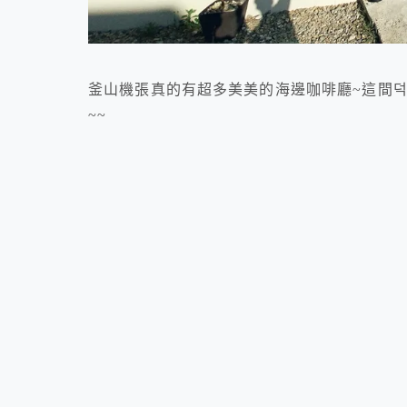
釜山機張真的有超多美美的海邊咖啡廳~這間덕
~~