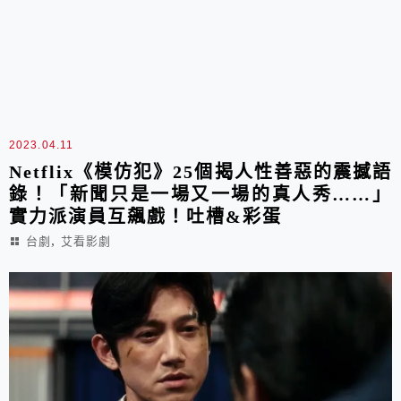
2023.04.11
Netflix《模仿犯》25個揭人性善惡的震撼語
錄！「新聞只是一場又一場的真人秀……」
實力派演員互飆戲！吐槽&彩蛋
,
台劇
艾看影劇