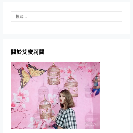
關於艾蜜莉關