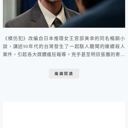
《模仿犯》改編自日本推理女王宮部美幸的同名暢銷小
說，講述90年代的台灣發生了一起駭人聽聞的連續殺人
案件，引起各大媒體瘋狂報導。兇手甚至明目張膽的寄錄
影帶到電視台向警方挑釁、操弄媒體及人心。
繼續閱讀