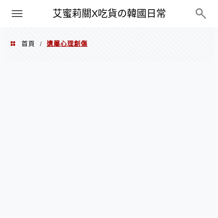
PXN
艾蜜莉關X吃貨の韓國日常
首頁
遺屬心理創傷
/
遺屬心理創傷