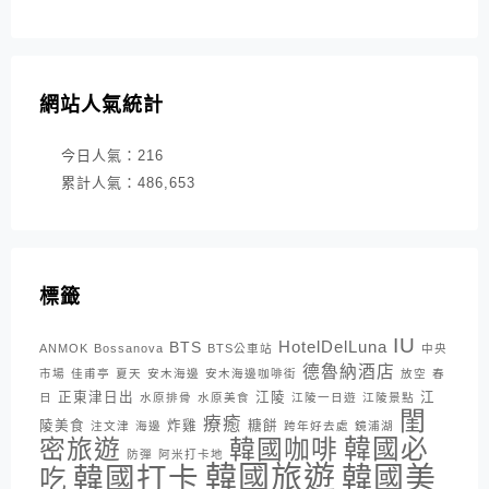
網站人氣統計
今日人氣：
216
累計人氣：
486,653
標籤
IU
HotelDelLuna
BTS
ANMOK
Bossanova
BTS公車站
中央
德魯納酒店
市場
佳甫亭
夏天
安木海邊
安木海邊咖啡街
放空
春
正東津日出
江陵
江
日
水原排骨
水原美食
江陵一日遊
江陵景點
閨
療癒
陵美食
炸雞
糖餅
注文津
海邊
跨年好去處
鏡浦湖
密旅遊
韓國咖啡
韓國必
防彈
阿米打卡地
韓國旅遊
韓國打卡
韓國美
吃