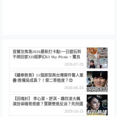
首爾汝夷島2026最新打卡點!一日遊玩到
不想回家XD超夢幻63 Sky Picnic、鷺良
津帝王蟹大餐、《淚之女王》拍攝地、漢
2026-07-25
江公園免費玩水
《鐵拳教育》11個原型與台灣案件驚人重
疊!教權局成真？！第二季進度？😍
2026-06-23
【回魂計】 李心潔、舒淇、鍾欣凌大飆
演技🤩楊哥是誰？賈靜雯是反派？死刑還
是私刑正義
2025-10-15