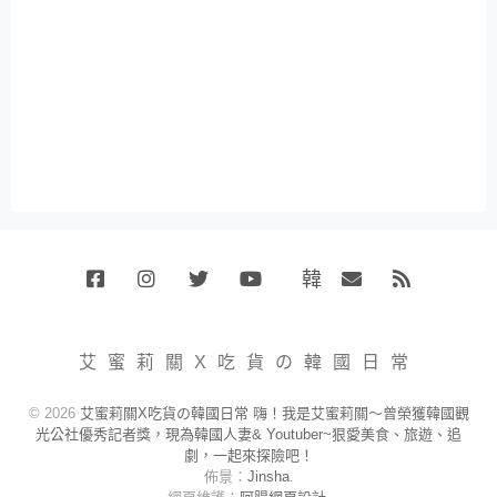
韓
Facebook
Instagram
Twitter
Youtube
國
Email
RSS
代
購
小
艾蜜莉關X吃貨の韓國日常
賣
場
© 2026
艾蜜莉關X吃貨の韓國日常 嗨！我是艾蜜莉關～曾榮獲韓國觀
光公社優秀記者獎，現為韓國人妻& Youtuber~狠愛美食、旅遊、追
劇，一起來探險吧！
佈景：
Jinsha
.