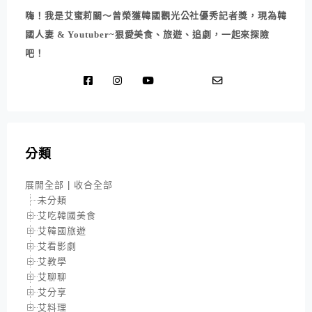
嗨！我是艾蜜莉關～曾榮獲韓國觀光公社優秀記者獎，現為韓
國人妻 & Youtuber~狠愛美食、旅遊、追劇，一起來探險
吧！
分類
展開全部
|
收合全部
未分類
艾吃韓國美食
艾韓國旅遊
艾看影劇
艾教學
艾聊聊
艾分享
艾料理