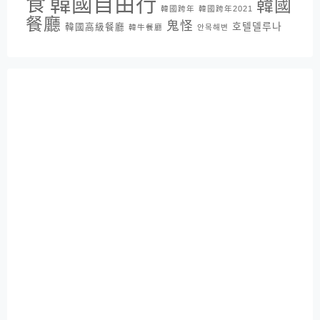
韓國自由行
食
韓國
韓國跨年
韓國跨年2021
餐廳
鬼怪
호텔델루나
韓國高級餐廳
韓牛餐廳
안목해변