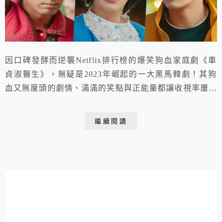
因口碑發酵而逆襲Netflix排行榜的爆笑狗血家庭劇《車
貞淑醫生》，無疑是2023年崛起的一大黑馬韓劇！其狗
血又無厘頭的劇情、滿滿的笑點與正能量都讓收視率屢創
新高！
繼續閱讀