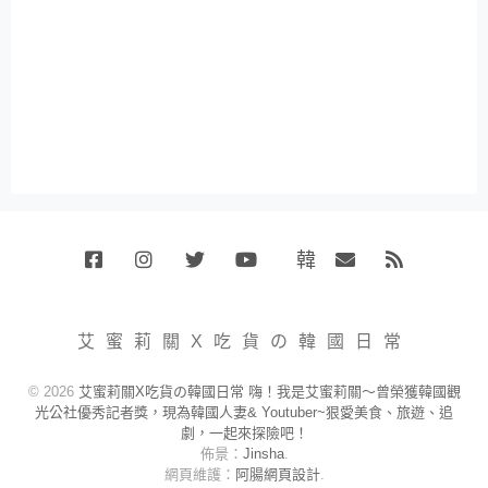
韓
Facebook
Instagram
Twitter
Youtube
國
Email
RSS
代
購
小
艾蜜莉關X吃貨の韓國日常
賣
場
© 2026
艾蜜莉關X吃貨の韓國日常 嗨！我是艾蜜莉關～曾榮獲韓國觀
光公社優秀記者獎，現為韓國人妻& Youtuber~狠愛美食、旅遊、追
劇，一起來探險吧！
佈景：
Jinsha
.
網頁維護：
阿腸網頁設計
.