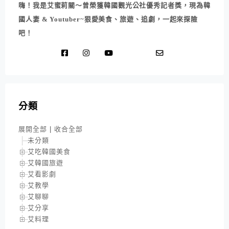
嗨！我是艾蜜莉關～曾榮獲韓國觀光公社優秀記者獎，現為韓
國人妻 & Youtuber~狠愛美食、旅遊、追劇，一起來探險
吧！
分類
展開全部
|
收合全部
未分類
艾吃韓國美食
艾韓國旅遊
艾看影劇
艾教學
艾聊聊
艾分享
艾料理