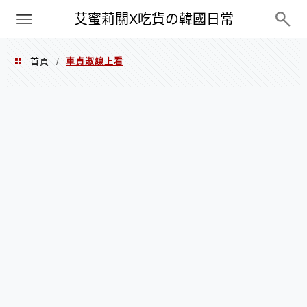
PXN
艾蜜莉關X吃貨の韓國日常
首頁
車貞淑線上看
/
車貞淑線上看