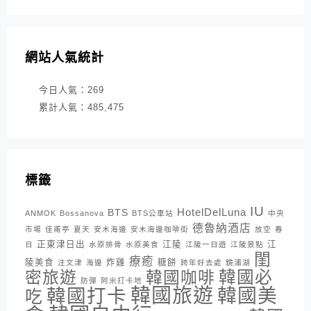
網站人氣統計
今日人氣：
269
累計人氣：
485,475
標籤
IU
HotelDelLuna
BTS
ANMOK
Bossanova
BTS公車站
中央
德魯納酒店
市場
佳甫亭
夏天
安木海邊
安木海邊咖啡街
放空
春
正東津日出
江陵
江
日
水原排骨
水原美食
江陵一日遊
江陵景點
閨
療癒
陵美食
炸雞
糖餅
注文津
海邊
跨年好去處
鏡浦湖
密旅遊
韓國咖啡
韓國必
防彈
阿米打卡地
韓國旅遊
韓國打卡
韓國美
吃