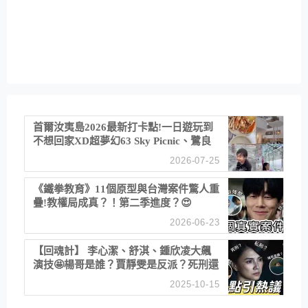
首爾汝夷島2026最新打卡點!一日遊玩到
不想回家XD超夢幻63 Sky Picnic、鷺良
津帝王蟹大餐、《淚之女王》拍攝地、漢
2026-07-25
江公園免費玩水
《鐵拳教育》11個原型與台灣案件驚人重
疊!教權局成真？！第二季進度？😍
2026-06-23
【回魂計】 李心潔、舒淇、鍾欣凌大飆
演技🤩楊哥是誰？賈靜雯是反派？死刑還
是私刑正義
2025-10-15