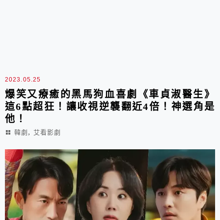
2023.05.25
爆笑又療癒的黑馬狗血喜劇《車貞淑醫生》
這6點超狂！讓收視逆襲翻近4倍！神選角是
他！
,
韓劇
艾看影劇