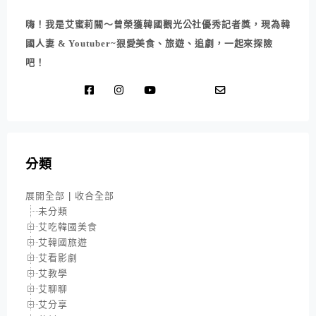
嗨！我是艾蜜莉關～曾榮獲韓國觀光公社優秀記者獎，現為韓
國人妻 & Youtuber~狠愛美食、旅遊、追劇，一起來探險
吧！
分類
展開全部
|
收合全部
未分類
艾吃韓國美食
艾韓國旅遊
艾看影劇
艾教學
艾聊聊
艾分享