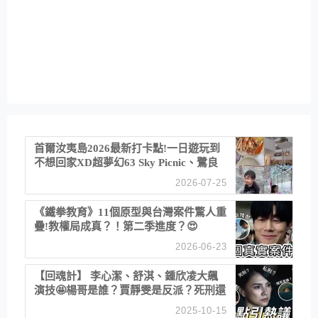
首爾汝夷島2026最新打卡點!一日遊玩到
不想回家XD超夢幻63 Sky Picnic、鷺良
津帝王蟹大餐、《淚之女王》拍攝地、漢
2026-07-25
江公園免費玩水
《鐵拳教育》11個原型與台灣案件驚人重
疊!教權局成真？！第二季進度？😍
2026-06-23
【回魂計】 李心潔、舒淇、鍾欣凌大飆
演技🤩楊哥是誰？賈靜雯是反派？死刑還
是私刑正義
2025-10-15