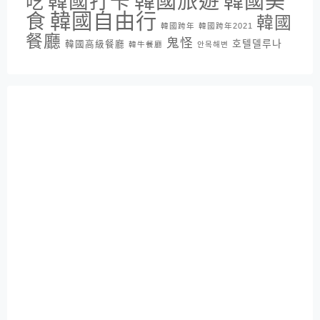
韓國旅遊
韓國打卡
韓國美
吃
韓國自由行
食
韓國
韓國跨年
韓國跨年2021
餐廳
鬼怪
호텔델루나
韓國高級餐廳
韓牛餐廳
안목해변