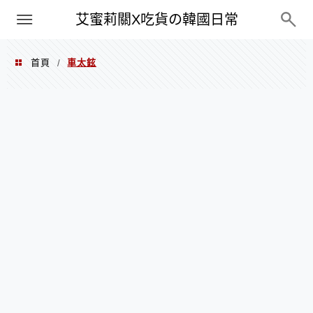
PXN
艾蜜莉關X吃貨の韓國日常
首頁
車太鉉
/
車太鉉