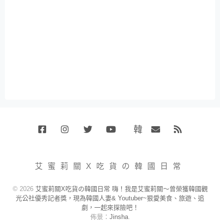
韓
Facebook
Instagram
Twitter
Youtube
國
Email
RSS
代
購
小
艾蜜莉關X吃貨の韓國日常
賣
場
© 2026
艾蜜莉關X吃貨の韓國日常 嗨！我是艾蜜莉關～曾榮獲韓國觀
光公社優秀記者獎，現為韓國人妻& Youtuber~狠愛美食、旅遊、追
劇，一起來探險吧！
佈景：
Jinsha
.