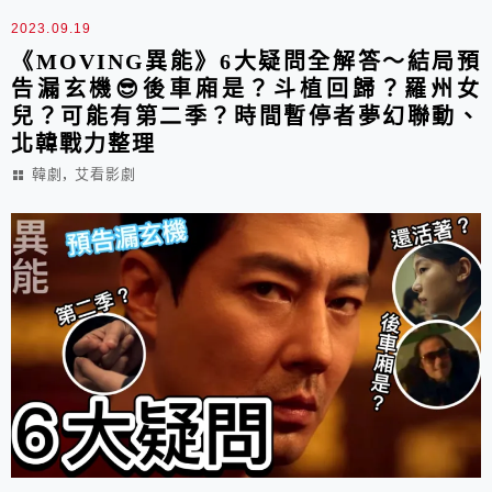
2023.09.19
《MOVING異能》6大疑問全解答～結局預
告漏玄機😎後車廂是？斗植回歸？羅州女
兒？可能有第二季？時間暫停者夢幻聯動、
北韓戰力整理
,
韓劇
艾看影劇