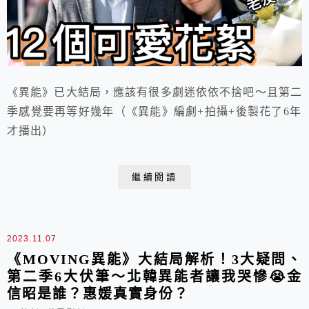
《異能》已大結局，應該有很多劇迷依依不捨吧～且第二
季感覺要再等好幾年（《異能》編劇+拍攝+後製花了6年
才播出）
繼續閱讀
2023.11.07
《MOVING異能》大結局解析！3大疑問、
第二季6大伏筆～北韓異能者讓我哭慘😭金
信昭是誰？惠媛真實身份？