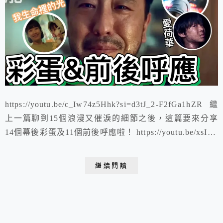
https://youtu.be/c_Iw74z5Hhk?si=d3tJ_2-F2fGa1hZR 繼
上一篇聊到15個浪漫又催淚的細節之後，這篇要來分享
14個幕後彩蛋及11個前後呼應啦！ https://youtu.be/xsIIh-
kduqA?si=ybecyIGobQeVIyBF
繼續閱讀