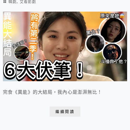
,
韓劇
艾看影劇
完食《異能》的大結局，我內心是澎湃無比！
繼續閱讀