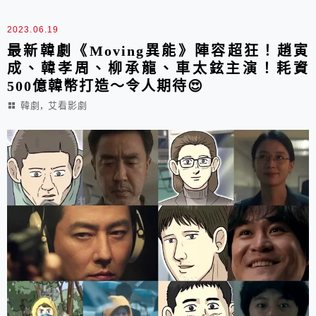
2023.06.19
最新韓劇《Moving異能》陣容超狂！趙寅
成、韓孝周、柳承龍、車太鉉主演！耗資
500億韓幣打造～令人期待😍
,
韓劇
艾看影劇