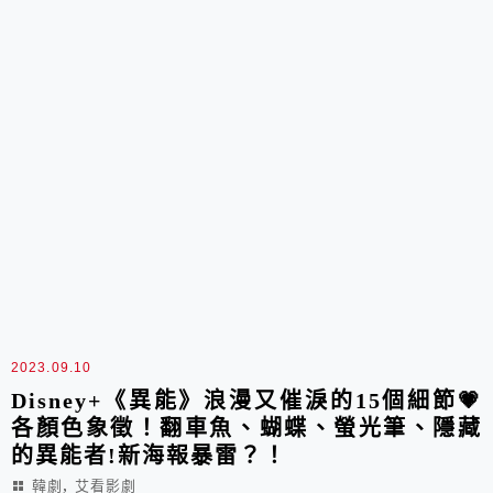
2023.09.10
Disney+《異能》浪漫又催淚的15個細節💗
各顏色象徵！翻車魚、蝴蝶、螢光筆、隱藏
的異能者!新海報暴雷？！
,
韓劇
艾看影劇