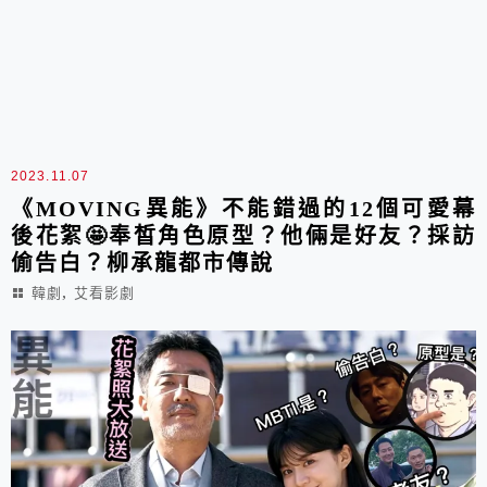
2023.11.07
《MOVING異能》不能錯過的12個可愛幕
後花絮🤩奉皙角色原型？他倆是好友？採訪
偷告白？柳承龍都市傳說
,
韓劇
艾看影劇