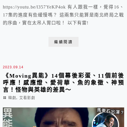
https://youtu.be/l357YeKP4ok 有人跟我一樣，覺得16、
17集的進度有些緩慢嗎？ 這兩集只能算是南北終局之戰
的序曲，實在太吊人胃口啦！ 以下有雷!
繼續閱讀
2023.09.14
《Moving異能》14個幕後彩蛋、11個前後
呼應！感應燈、愛荷華、魚的象徵、神預
言！怪物與英雄的差異～
,
韓劇
艾看影劇