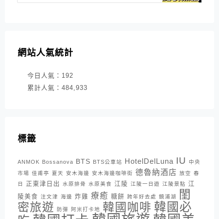
網站人氣統計
今日人氣：
192
累計人氣：
484,933
標籤
IU
HotelDelLuna
BTS
ANMOK
Bossanova
BTS公車站
中央
德魯納酒店
市場
佳甫亭
夏天
安木海邊
安木海邊咖啡街
放空
春
正東津日出
江陵
江
日
水原排骨
水原美食
江陵一日遊
江陵景點
閨
療癒
陵美食
炸雞
糖餅
注文津
海邊
跨年好去處
鏡浦湖
密旅遊
韓國咖啡
韓國必
防彈
阿米打卡地