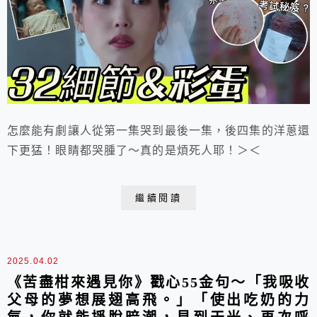
怎麼能有劇讓人從第一集哭到最後一集，後四集的洋蔥還
下更猛！眼睛都哭腫了～真的是煩死人耶！＞＜
繼續閱讀
2025.04.02
《苦盡柑來遇見你》戳心55金句～「我吸收
父母的夢想展翅高飛。」「使出吃奶的力