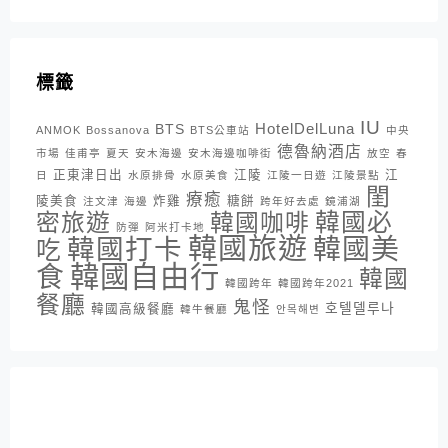
標籤
IU
HotelDelLuna
BTS
ANMOK
Bossanova
BTS公車站
中央
德魯納酒店
市場
佳甫亭
夏天
安木海邊
安木海邊咖啡街
放空
春
正東津日出
江陵
江
日
水原排骨
水原美食
江陵一日遊
江陵景點
閨
療癒
陵美食
炸雞
糖餅
注文津
海邊
跨年好去處
鏡浦湖
密旅遊
韓國咖啡
韓國必
防彈
阿米打卡地
韓國旅遊
韓國打卡
韓國美
吃
韓國自由行
食
韓國
韓國跨年
韓國跨年2021
餐廳
鬼怪
호텔델루나
韓國高級餐廳
韓牛餐廳
안목해변