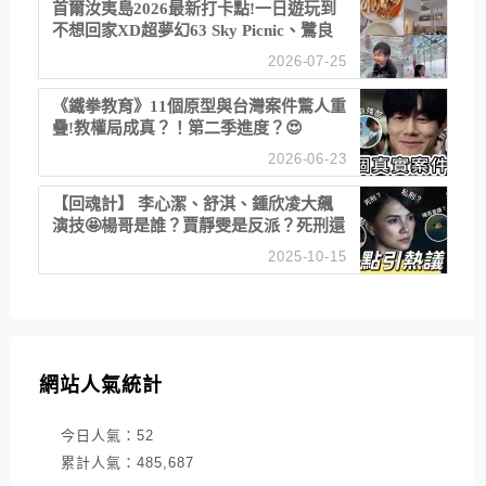
首爾汝夷島2026最新打卡點!一日遊玩到
不想回家XD超夢幻63 Sky Picnic、鷺良
津帝王蟹大餐、《淚之女王》拍攝地、漢
2026-07-25
江公園免費玩水
《鐵拳教育》11個原型與台灣案件驚人重
疊!教權局成真？！第二季進度？😍
2026-06-23
【回魂計】 李心潔、舒淇、鍾欣凌大飆
演技🤩楊哥是誰？賈靜雯是反派？死刑還
是私刑正義
2025-10-15
網站人氣統計
今日人氣：
52
累計人氣：
485,687