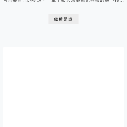
曾忘卻自己的夢想，一輩子如大海般無窮無盡的給予孩子
們最好的生活，讓他們長成一棵棵的大樹。在人生盡頭才
重拾了自己的夢想，成為詩人、學了吉他、也啟發金明創
繼續閱讀
了自己的事業，幫助更多人實現夢想。