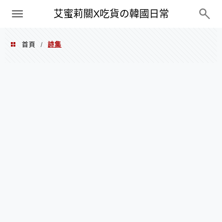
PXN
艾蜜莉關X吃貨の韓國日常
首頁
詩集
/
詩集