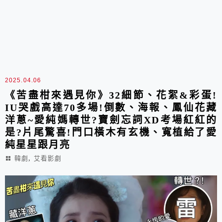
2025.04.06
《苦盡柑來遇見你》32細節、花絮&彩蛋!
IU哭戲高達70多場!倒數、海報、鳳仙花藏
洋蔥~愛純媽轉世?寶劍忘詞XD考場紅紅的
是?片尾驚喜!門口橫木有玄機、寬植給了愛
純星星跟月亮
,
韓劇
艾看影劇