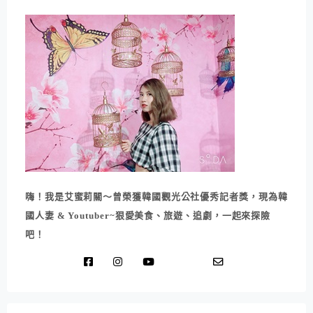
嗨！我是艾蜜莉關～曾榮獲韓國觀光公社優秀記者獎，現為韓
國人妻 & Youtuber~狠愛美食、旅遊、追劇，一起來探險
吧！