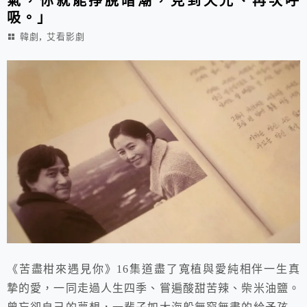
氣，你就能掙脫暗潮，見到天光、再次呼
吸。」
,
韓劇
艾看影劇
《苦盡柑來遇見你》16集道盡了寬植與愛純相伴一生真
摯的愛，一同走過人生四季、嘗遍酸甜苦辣、柴米油鹽。