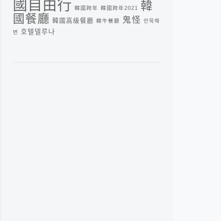
國自由行
韓
韓國跨年
韓國跨年2021
國餐廳
鬼怪
韓國高級餐廳
韓牛餐廳
안목해
호텔델루나
변