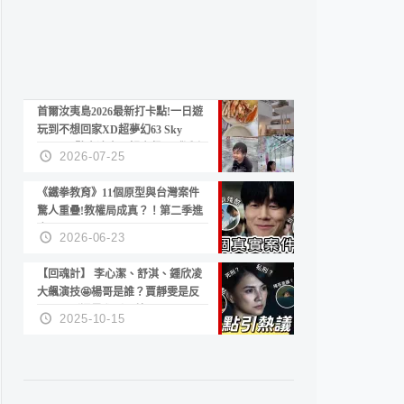
首爾汝夷島2026最新打卡點!一日遊
玩到不想回家XD超夢幻63 Sky
Picnic、鷺良津帝王蟹大餐、《淚之
2026-07-25
女王》拍攝地、漢江公園免費玩水
《鐵拳教育》11個原型與台灣案件
驚人重疊!教權局成真？！第二季進
度？😍
2026-06-23
【回魂計】 李心潔、舒淇、鍾欣凌
大飆演技🤩楊哥是誰？賈靜雯是反
派？死刑還是私刑正義
2025-10-15