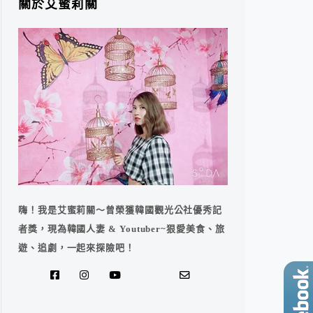
關於艾蜜莉關
嗨！我是艾蜜莉關～曾榮獲韓國觀光公社優秀記
者獎，現為韓國人妻 & Youtuber~狠愛美食、旅
遊、追劇，一起來探險吧！