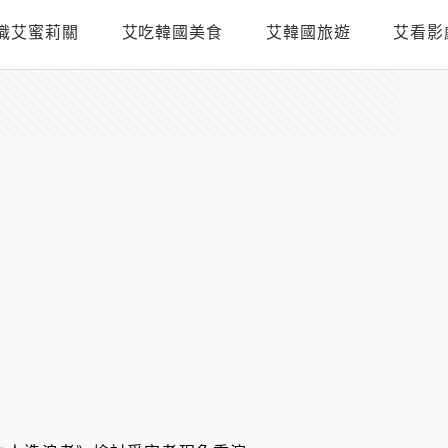
識艾蜜莉關
艾吃韓國美食
艾韓國旅遊
艾看影