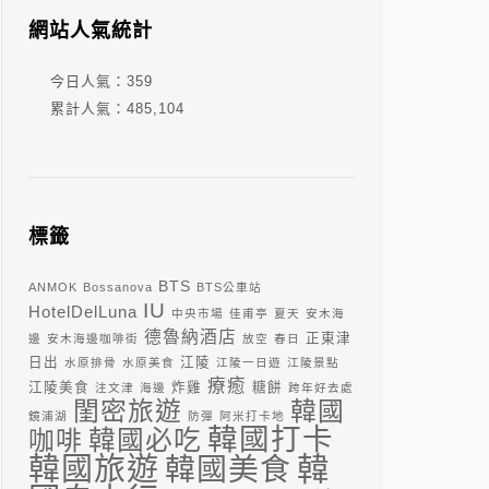
網站人氣統計
今日人氣：
359
累計人氣：
485,104
標籤
BTS
ANMOK
Bossanova
BTS公車站
IU
HotelDelLuna
中央市場
佳甫亭
夏天
安木海
德魯納酒店
正東津
邊
安木海邊咖啡街
放空
春日
日出
江陵
水原排骨
水原美食
江陵一日遊
江陵景點
療癒
江陵美食
炸雞
糖餅
注文津
海邊
跨年好去處
閨密旅遊
韓國
鏡浦湖
防彈
阿米打卡地
韓國打卡
咖啡
韓國必吃
韓
韓國旅遊
韓國美食