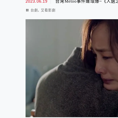
2023.06.19
台灣Metoo事件連環爆~《人
,
台劇
艾看影劇