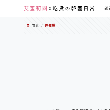
PXN
艾蜜莉關
X吃貨の韓國日常
認
首頁
許傑輝
/
許傑輝