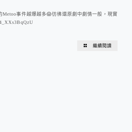
Metoo事件越爆越多😱彷彿還原劇中劇情一般，現實
4_XXs3BqQzU
繼續閱讀