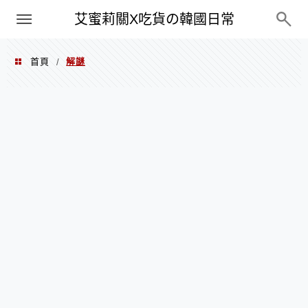
PXN
艾蜜莉關X吃貨の韓國日常
首頁
解謎
/
解謎