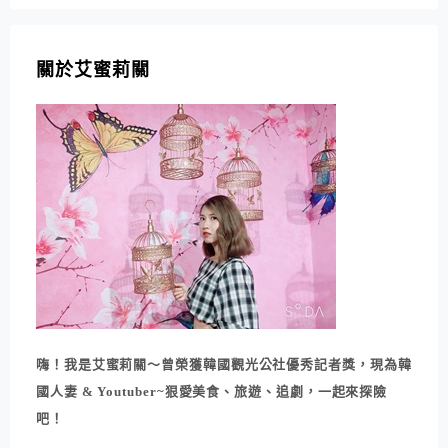
關於艾蜜莉關
嗨！我是艾蜜莉關～曾榮獲韓國觀光公社優秀記者獎，現為韓
國人妻 & Youtuber~狠愛美食、旅遊、追劇，一起來探險
吧！