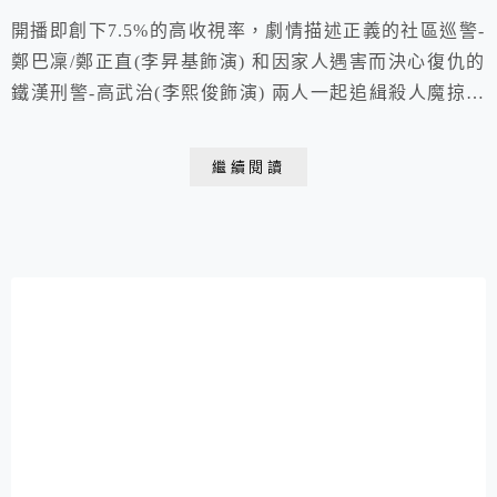
開播即創下7.5%的高收視率，劇情描述正義的社區巡警-
鄭巴凜/鄭正直(李昇基飾演) 和因家人遇害而決心復仇的
鐵漢刑警-高武治(李熙俊飾演) 兩人一起追緝殺人魔掠食
者而展開的懸疑驚悚故事！ 大結局網絡平台TVING實時
收視率達90.6%, 創下歷史新高。全程反轉再反轉,幾乎毫
繼續閱讀
無破綻、頭尾呼應、高潮迭起的劇情，被譽為是「2021
年神劇」! 編劇靈感 源自2017年仁川國小女童分屍案，
年僅17歲的金姓少...