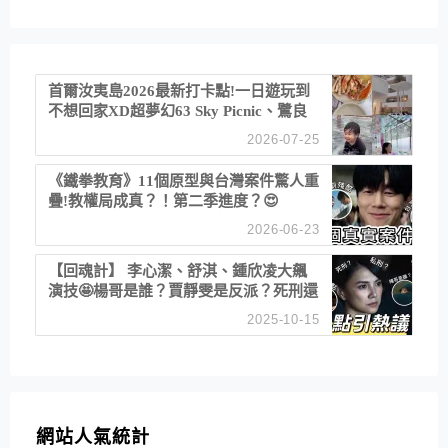
首爾汝夷島2026最新打卡點!一日遊玩到
不想回家XD超夢幻63 Sky Picnic、鷺良
津帝王蟹大餐、《淚之女王》拍攝地、漢
2026-07-25
江公園免費玩水
《鐵拳教育》11個原型與台灣案件驚人重
疊!教權局成真？！第二季進度？😍
2026-06-23
【回魂計】 李心潔、舒淇、鍾欣凌大飆
演技🤩楊哥是誰？賈靜雯是反派？死刑還
是私刑正義
2025-10-15
網站人氣統計