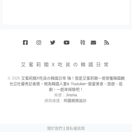
韓
Facebook
Instagram
Twitter
Youtube
國
Email
RSS
代
購
小
艾蜜莉關X吃貨の韓國日常
賣
場
© 2026
艾蜜莉關X吃貨の韓國日常 嗨！我是艾蜜莉關～曾榮獲韓國觀
光公社優秀記者獎，現為韓國人妻& Youtuber~狠愛美食、旅遊、追
劇，一起來探險吧！
佈景：
Jinsha
.
網頁維護：
阿腸網頁設計
.
關於我們
|
隱私權政策