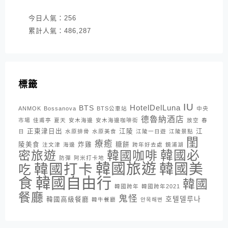
今日人氣：
256
累計人氣：
486,287
標籤
IU
HotelDelLuna
BTS
ANMOK
Bossanova
BTS公車站
中央
德魯納酒店
市場
佳甫亭
夏天
安木海邊
安木海邊咖啡街
放空
春
正東津日出
江陵
江
日
水原排骨
水原美食
江陵一日遊
江陵景點
閨
療癒
陵美食
炸雞
糖餅
注文津
海邊
跨年好去處
鏡浦湖
密旅遊
韓國咖啡
韓國必
防彈
阿米打卡地
韓國旅遊
韓國打卡
韓國美
吃
韓國自由行
食
韓國
韓國跨年
韓國跨年2021
餐廳
鬼怪
호텔델루나
韓國高級餐廳
韓牛餐廳
안목해변