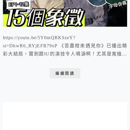
https://youtu.be/5Y0mQRKSzeY?
si=DhwR6_RYjEFB79xP 《苦盡柑來遇見你》已播出精
彩大結局，寶劍跟IU的演技令人噴淚啊！尤其是寬植填
寫死亡申告書時，每一筆都緩慢又沈重，不想就這麼送走
自己的孩子，可見寬植有多沉痛與不捨，後面他的戲份變
繼續閱讀
超少實在好可惜。