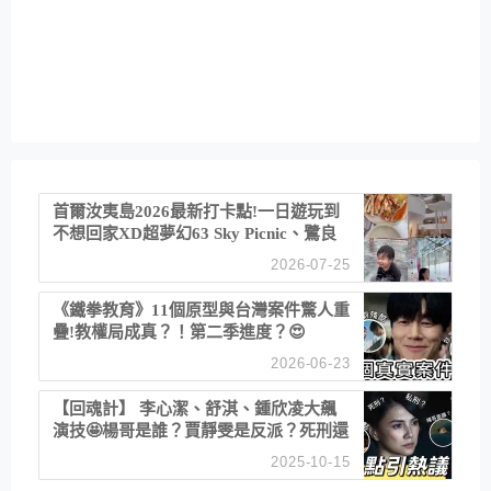
首爾汝夷島2026最新打卡點!一日遊玩到
不想回家XD超夢幻63 Sky Picnic、鷺良
津帝王蟹大餐、《淚之女王》拍攝地、漢
2026-07-25
江公園免費玩水
《鐵拳教育》11個原型與台灣案件驚人重
疊!教權局成真？！第二季進度？😍
2026-06-23
【回魂計】 李心潔、舒淇、鍾欣凌大飆
演技🤩楊哥是誰？賈靜雯是反派？死刑還
是私刑正義
2025-10-15