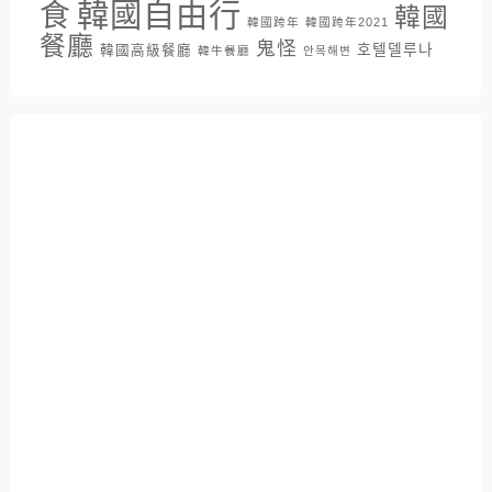
韓國自由行
食
韓國
韓國跨年
韓國跨年2021
餐廳
鬼怪
호텔델루나
韓國高級餐廳
韓牛餐廳
안목해변