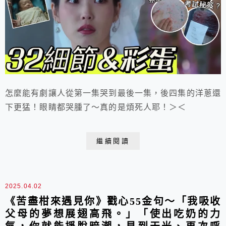
怎麼能有劇讓人從第一集哭到最後一集，後四集的洋蔥還
下更猛！眼睛都哭腫了～真的是煩死人耶！＞＜
繼續閱讀
2025.04.02
《苦盡柑來遇見你》戳心55金句～「我吸收
父母的夢想展翅高飛。」「使出吃奶的力