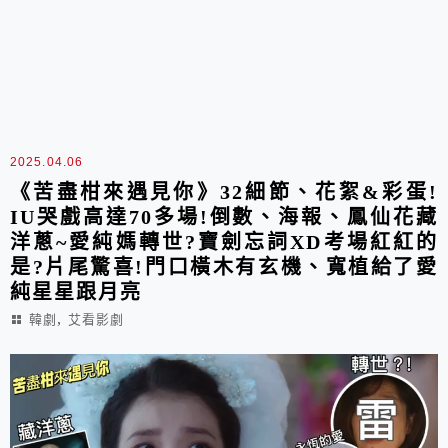
2025.04.06
《苦盡柑來遇見你》32細節、花絮&彩蛋!
IU哭戲高達70多場!倒數、海報、鳳仙花藏
洋蔥~愛純媽轉世?寶劍忘詞XD考場紅紅的
是?片尾驚喜!門口橫木有玄機、寬植給了愛
純星星跟月亮
,
韓劇
艾看影劇