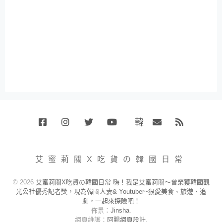
韓
Facebook
Instagram
Twitter
Youtube
國
Email
RSS
代
購
小
艾蜜莉關X吃貨の韓國日常
賣
場
© 2026
艾蜜莉關X吃貨の韓國日常 嗨！我是艾蜜莉關～曾榮獲韓國觀
光公社優秀記者獎，現為韓國人妻& Youtuber~狠愛美食、旅遊、追
劇，一起來探險吧！
佈景：
Jinsha
.
網頁維護：
阿腸網頁設計
.