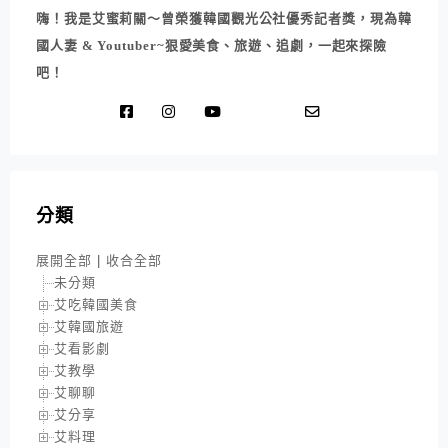
嗨！我是艾蜜莉關～曾榮獲韓國觀光公社優秀記者獎，現為韓
國人妻 & Youtuber~狠愛美食、旅遊、追劇，一起來探險
吧！
分類
展開全部
|
收合全部
未分類
艾吃韓國美食
艾韓國旅遊
艾看影劇
艾教學
艾聊聊
艾分享
艾料理