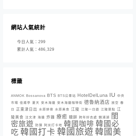
網站人氣統計
今日人氣：
299
累計人氣：
486,329
標籤
IU
HotelDelLuna
BTS
ANMOK
Bossanova
BTS公車站
中央
德魯納酒店
市場
佳甫亭
夏天
安木海邊
安木海邊咖啡街
放空
春
正東津日出
江陵
江
日
水原排骨
水原美食
江陵一日遊
江陵景點
閨
療癒
陵美食
炸雞
糖餅
注文津
海邊
跨年好去處
鏡浦湖
密旅遊
韓國咖啡
韓國必
防彈
阿米打卡地
韓國旅遊
韓國打卡
韓國美
吃