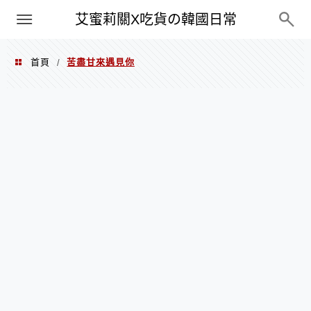
PXN
艾蜜莉關X吃貨の韓國日常
首頁
苦盡甘來遇見你
/
苦盡甘來遇見你