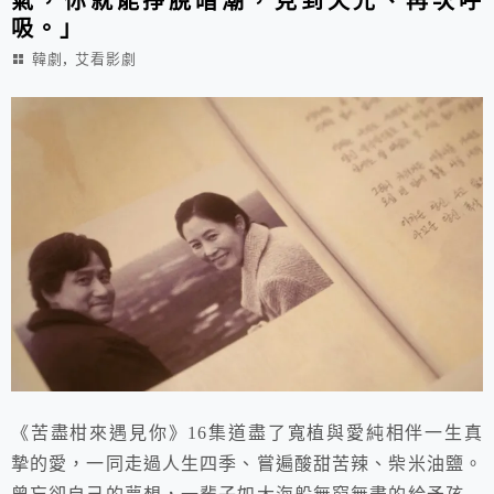
氣，你就能掙脫暗潮，見到天光、再次呼
吸。」
,
韓劇
艾看影劇
《苦盡柑來遇見你》16集道盡了寬植與愛純相伴一生真
摯的愛，一同走過人生四季、嘗遍酸甜苦辣、柴米油鹽。