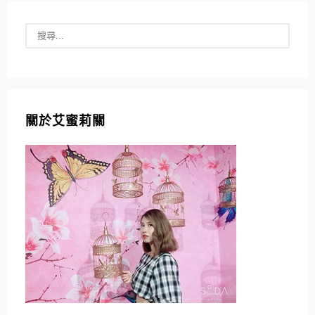
關於艾蜜莉關