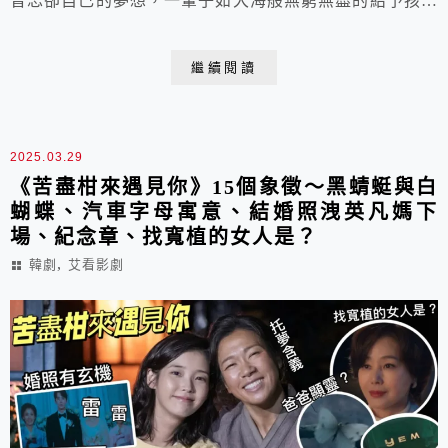
曾忘卻自己的夢想，一輩子如大海般無窮無盡的給予孩子
們最好的生活，讓他們長成一棵棵的大樹。在人生盡頭才
重拾了自己的夢想，成為詩人、學了吉他、也啟發金明創
繼續閱讀
了自己的事業，幫助更多人實現夢想。
2025.03.29
《苦盡柑來遇見你》15個象徵～黑蜻蜓與白
蝴蝶、汽車字母寓意、結婚照洩英凡媽下
場、紀念章、找寬植的女人是？
,
韓劇
艾看影劇