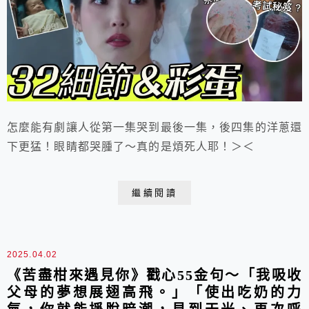
怎麼能有劇讓人從第一集哭到最後一集，後四集的洋蔥還
下更猛！眼睛都哭腫了～真的是煩死人耶！＞＜
繼續閱讀
2025.04.02
《苦盡柑來遇見你》戳心55金句～「我吸收
父母的夢想展翅高飛。」「使出吃奶的力