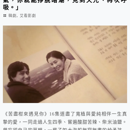
氣，你就能掙脫暗潮，見到天光、再次呼
吸。」
,
韓劇
艾看影劇
《苦盡柑來遇見你》16集道盡了寬植與愛純相伴一生真
摯的愛，一同走過人生四季、嘗遍酸甜苦辣、柴米油鹽。