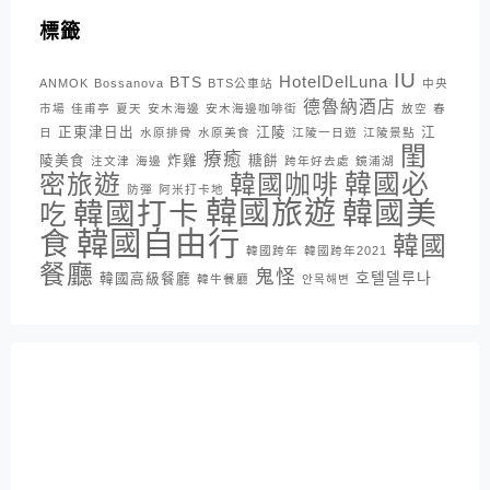
標籤
IU
HotelDelLuna
BTS
ANMOK
Bossanova
BTS公車站
中央
德魯納酒店
市場
佳甫亭
夏天
安木海邊
安木海邊咖啡街
放空
春
正東津日出
江陵
江
日
水原排骨
水原美食
江陵一日遊
江陵景點
閨
療癒
陵美食
炸雞
糖餅
注文津
海邊
跨年好去處
鏡浦湖
密旅遊
韓國咖啡
韓國必
防彈
阿米打卡地
韓國旅遊
韓國打卡
韓國美
吃
韓國自由行
食
韓國
韓國跨年
韓國跨年2021
餐廳
鬼怪
호텔델루나
韓國高級餐廳
韓牛餐廳
안목해변