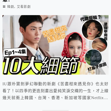
,
韓劇
艾看影劇
IU跟朴寶劍夢幻聯動的新劇《苦盡柑來遇見你》也太好
看了！以四季的更迭刻畫出愛純笑淚交織的一生，才上線
幾天就衝上韓國、台灣、香港、新加坡等國家Netflix排
行榜冠軍