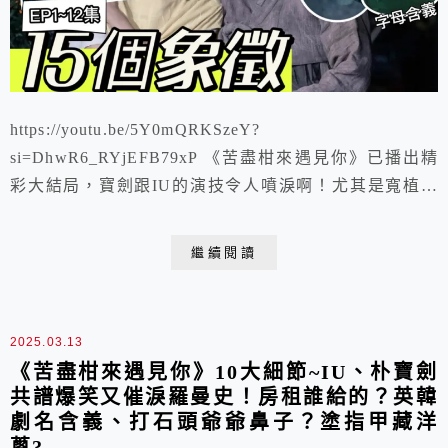
https://youtu.be/5Y0mQRKSzeY?
si=DhwR6_RYjEFB79xP 《苦盡柑來遇見你》已播出精
彩大結局，寶劍跟IU的演技令人噴淚啊！尤其是寬植填
寫死亡申告書時，每一筆都緩慢又沈重，不想就這麼送走
自己的孩子，可見寬植有多沉痛與不捨，後面他的戲份變
繼續閱讀
超少實在好可惜。
2025.03.13
《苦盡柑來遇見你》10大細節~IU、朴寶劍
共譜爆笑又催淚羅曼史！房租誰給的？英韓
劇名含義、打石頭爺爺鼻子？塗指甲藏洋
蔥?