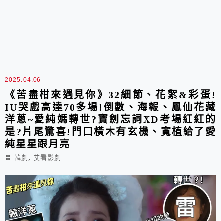
2025.04.06
《苦盡柑來遇見你》32細節、花絮&彩蛋!
IU哭戲高達70多場!倒數、海報、鳳仙花藏
洋蔥~愛純媽轉世?寶劍忘詞XD考場紅紅的
是?片尾驚喜!門口橫木有玄機、寬植給了愛
純星星跟月亮
,
韓劇
艾看影劇