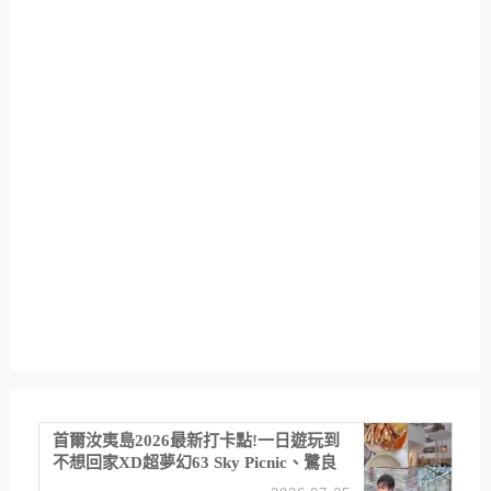
首爾汝夷島2026最新打卡點!一日遊玩到
不想回家XD超夢幻63 Sky Picnic、鷺良
津帝王蟹大餐、《淚之女王》拍攝地、漢