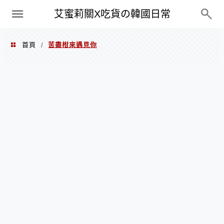
PXN
艾蜜莉關X吃貨の韓國日常
首頁
苦盡柑來遇見你
/
苦盡柑來遇見你