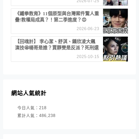
2026-07-25
江公園免費玩水
《鐵拳教育》11個原型與台灣案件驚人重
疊!教權局成真？！第二季進度？😍
2026-06-23
【回魂計】 李心潔、舒淇、鍾欣凌大飆
演技🤩楊哥是誰？賈靜雯是反派？死刑還
是私刑正義
2025-10-15
網站人氣統計
今日人氣：
218
累計人氣：
486,238