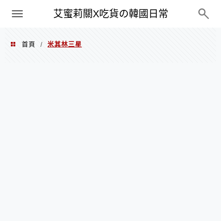
PXN
艾蜜莉關X吃貨の韓國日常
首頁
米其林三星
/
米其林三星