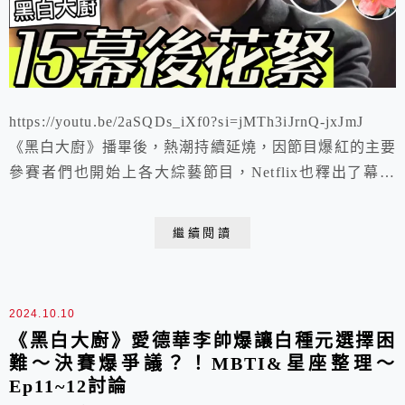
https://youtu.be/2aSQDs_iXf0?si=jMTh3iJrnQ-jxJmJ
《黑白大廚》播畢後，熱潮持續延燒，因節目爆紅的主要
參賽者們也開始上各大綜藝節目，Netflix也釋出了幕後
花絮採訪片段
繼續閱讀
2024.10.10
《黑白大廚》愛德華李帥爆讓白種元選擇困
難～決賽爆爭議？！MBTI&星座整理～
Ep11~12討論