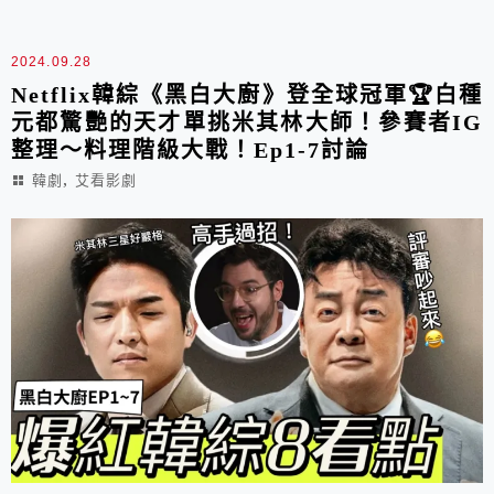
2024.09.28
Netflix韓綜《黑白大廚》登全球冠軍🏆白種
元都驚艷的天才單挑米其林大師！參賽者IG
整理～料理階級大戰！Ep1-7討論
,
韓劇
艾看影劇