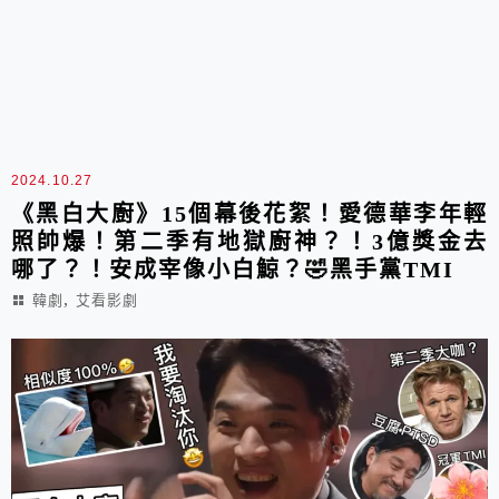
2024.10.27
《黑白大廚》15個幕後花絮！愛德華李年輕
照帥爆！第二季有地獄廚神？！3億獎金去
哪了？！安成宰像小白鯨？🤣黑手黨TMI
,
韓劇
艾看影劇