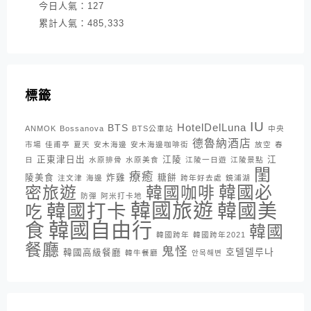
今日人氣：
127
累計人氣：
485,333
標籤
IU
HotelDelLuna
BTS
ANMOK
Bossanova
BTS公車站
中央
德魯納酒店
市場
佳甫亭
夏天
安木海邊
安木海邊咖啡街
放空
春
正東津日出
江陵
江
日
水原排骨
水原美食
江陵一日遊
江陵景點
閨
療癒
陵美食
炸雞
糖餅
注文津
海邊
跨年好去處
鏡浦湖
密旅遊
韓國咖啡
韓國必
防彈
阿米打卡地
韓國旅遊
韓國打卡
韓國美
吃
韓國自由行
食
韓國
韓國跨年
韓國跨年2021
餐廳
鬼怪
호텔델루나
韓國高級餐廳
韓牛餐廳
안목해변