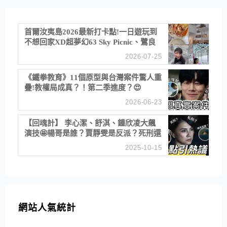
首爾汝夷島2026最新打卡點!一日遊玩到
不想回家XD超夢幻63 Sky Picnic、鷺良
津帝王蟹大餐、《淚之女王》拍攝地、漢
2026-07-25
江公園免費玩水
《鐵拳教育》11個原型與台灣案件驚人重
疊!教權局成真？！第二季進度？😍
2026-06-23
【回魂計】 李心潔、舒淇、鍾欣凌大飆
演技🤩楊哥是誰？賈靜雯是反派？死刑還
是私刑正義
2025-10-15
網站人氣統計