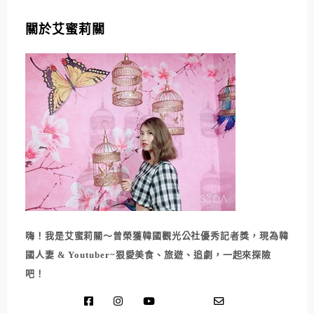
關於艾蜜莉關
嗨！我是艾蜜莉關～曾榮獲韓國觀光公社優秀記者獎，現為韓
國人妻 & Youtuber~狠愛美食、旅遊、追劇，一起來探險
吧！