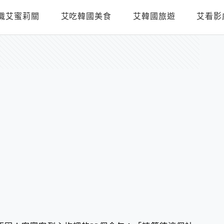
識艾蜜莉關
艾吃韓國美食
艾韓國旅遊
艾看影