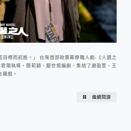
目標而前進。」 台灣首部政黨幕僚職人劇-《人選之
林君陽執導，簡莉穎、厭世姬編劇，集結了謝盈萱、王
台飆戲。
繼續閱讀