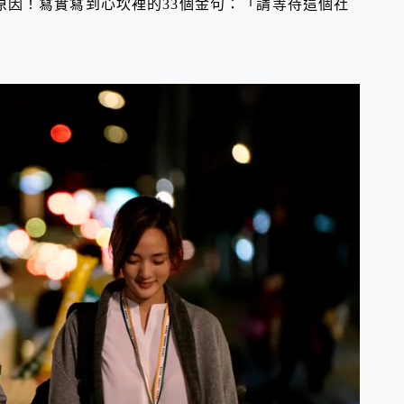
原因！寫實寫到心坎裡的33個金句：「請等待這個社