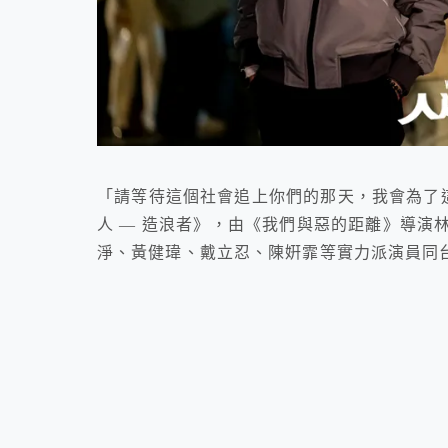
「請等待這個社會追上你們的那天，我會為了這
人 — 造浪者》，由《我們與惡的距離》導演
淨、黃健瑋、戴立忍、陳姸霏等實力派演員同