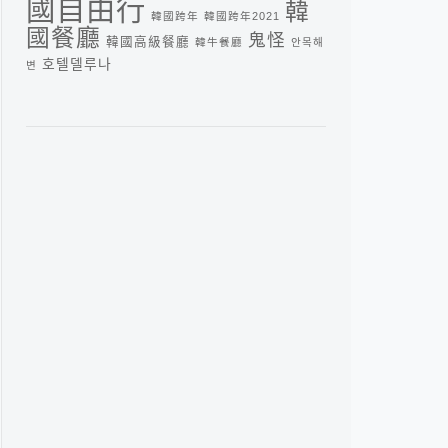
國自由行
韓
韓國跨年
韓國跨年2021
國餐廳
鬼怪
韓國高級餐廳
韓牛餐廳
안목해
호텔델루나
변