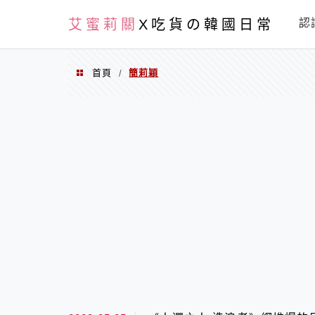
PXN
艾蜜莉關
X吃貨の韓國日常
認
首頁
簡莉穎
/
簡莉穎