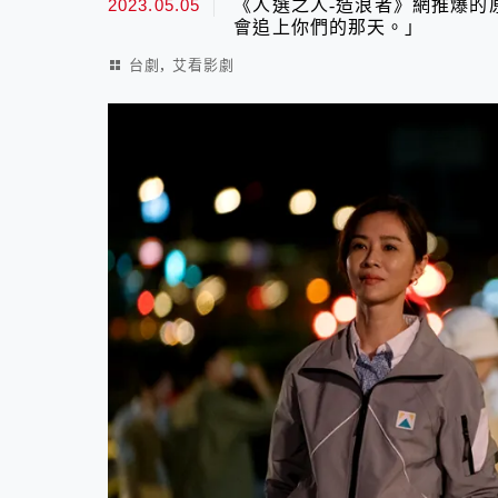
2023.05.05
《人選之人-造浪者》網推爆的
會追上你們的那天。」
,
台劇
艾看影劇