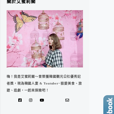
關於艾蜜莉關
嗨！我是艾蜜莉關～曾榮獲韓國觀光公社優秀記
者獎，現為韓國人妻 & Youtuber~狠愛美食、旅
遊、追劇，一起來探險吧！