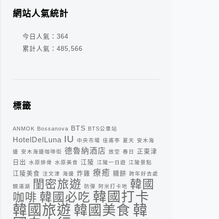
網站人氣統計
今日人氣：
364
累計人氣：
485,566
標籤
BTS
ANMOK
Bossanova
BTS公車站
IU
HotelDelLuna
中央市場
佳甫亭
夏天
安木海
德魯納酒店
正東津
邊
安木海邊咖啡街
放空
春日
日出
江陵
水原排骨
水原美食
江陵一日遊
江陵景點
療癒
江陵美食
炸雞
糖餅
注文津
海邊
跨年好去處
閨密旅遊
韓國
鏡浦湖
防彈
阿米打卡地
韓國打卡
咖啡
韓國必吃
韓
韓國旅遊
韓國美食