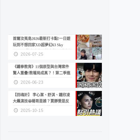
首爾汝夷島2026最新打卡點!一日遊
玩到不想回家XD超夢幻63 Sky
Picnic、鷺良津帝王蟹大餐、《淚之
2026-07-25
女王》拍攝地、漢江公園免費玩水
《鐵拳教育》11個原型與台灣案件
驚人重疊!教權局成真？！第二季進
度？😍
2026-06-23
【回魂計】 李心潔、舒淇、鍾欣凌
大飆演技🤩楊哥是誰？賈靜雯是反
派？死刑還是私刑正義
2025-10-15