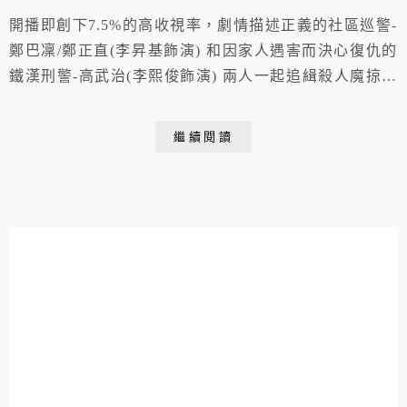
開播即創下7.5%的高收視率，劇情描述正義的社區巡警-
鄭巴凜/鄭正直(李昇基飾演) 和因家人遇害而決心復仇的
鐵漢刑警-高武治(李熙俊飾演) 兩人一起追緝殺人魔掠食
者而展開的懸疑驚悚故事！ 大結局網絡平台TVING實時
收視率達90.6%, 創下歷史新高。全程反轉再反轉,幾乎毫
繼續閱讀
無破綻、頭尾呼應、高潮迭起的劇情，被譽為是「2021
年神劇」! 編劇靈感 源自2017年仁川國小女童分屍案，
年僅17歲的金姓少...