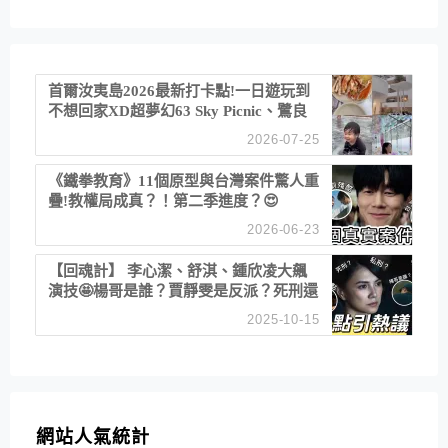
首爾汝夷島2026最新打卡點!一日遊玩到
不想回家XD超夢幻63 Sky Picnic、鷺良
津帝王蟹大餐、《淚之女王》拍攝地、漢
2026-07-25
江公園免費玩水
《鐵拳教育》11個原型與台灣案件驚人重
疊!教權局成真？！第二季進度？😍
2026-06-23
【回魂計】 李心潔、舒淇、鍾欣凌大飆
演技🤩楊哥是誰？賈靜雯是反派？死刑還
是私刑正義
2025-10-15
網站人氣統計