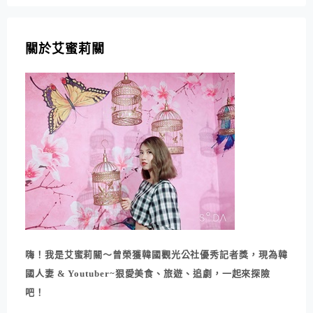
關於艾蜜莉關
嗨！我是艾蜜莉關～曾榮獲韓國觀光公社優秀記者獎，現為韓
國人妻 & Youtuber~狠愛美食、旅遊、追劇，一起來探險
吧！