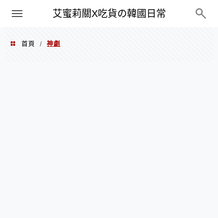
PXN
艾蜜莉關X吃貨の韓國日常
首頁
神劇
/
神劇