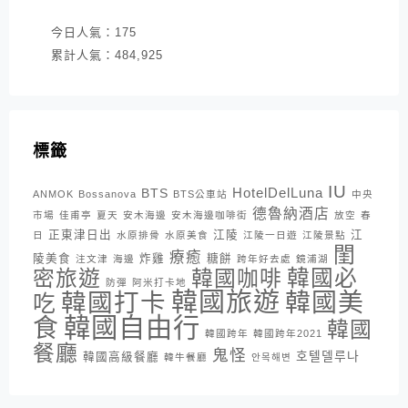
今日人氣：
175
累計人氣：
484,925
標籤
IU
HotelDelLuna
BTS
ANMOK
Bossanova
BTS公車站
中央
德魯納酒店
市場
佳甫亭
夏天
安木海邊
安木海邊咖啡街
放空
春
正東津日出
江陵
江
日
水原排骨
水原美食
江陵一日遊
江陵景點
閨
療癒
陵美食
炸雞
糖餅
注文津
海邊
跨年好去處
鏡浦湖
密旅遊
韓國咖啡
韓國必
防彈
阿米打卡地
韓國旅遊
韓國打卡
韓國美
吃
韓國自由行
食
韓國
韓國跨年
韓國跨年2021
餐廳
鬼怪
호텔델루나
韓國高級餐廳
韓牛餐廳
안목해변