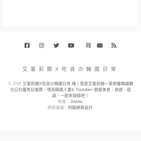
韓
Facebook
Instagram
Twitter
Youtube
國
Email
RSS
代
購
小
艾蜜莉關X吃貨の韓國日常
賣
場
© 2026
艾蜜莉關X吃貨の韓國日常 嗨！我是艾蜜莉關～曾榮獲韓國觀
光公社優秀記者獎，現為韓國人妻& Youtuber~狠愛美食、旅遊、追
劇，一起來探險吧！
佈景：
Jinsha
.
網頁維護：
阿腸網頁設計
.
關於我們
|
隱私權政策