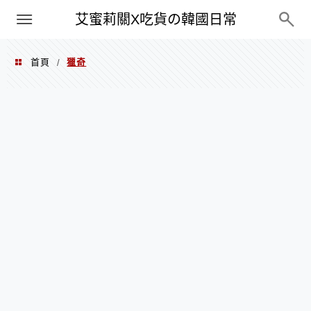
PXN
艾蜜莉關X吃貨の韓國日常
首頁
獵奇
/
獵奇