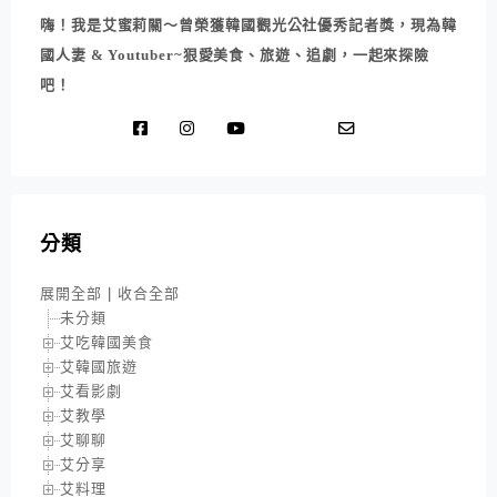
嗨！我是艾蜜莉關～曾榮獲韓國觀光公社優秀記者獎，現為韓
國人妻 & Youtuber~狠愛美食、旅遊、追劇，一起來探險
吧！
分類
展開全部
|
收合全部
未分類
艾吃韓國美食
艾韓國旅遊
艾看影劇
艾教學
艾聊聊
艾分享
艾料理