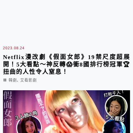
2023.08.24
Netflix漫改劇《假面女郎》19禁尺度超展
開！5大看點～神反轉😱衝8國排行榜冠軍🏆
扭曲的人性令人窒息！
,
韓劇
艾看影劇