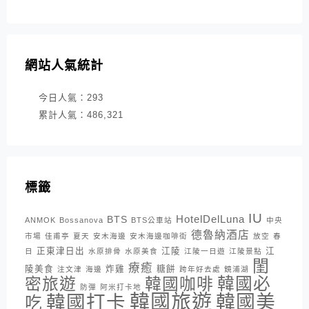
網站人氣統計
今日人氣：
293
累計人氣：
486,321
標籤
IU
HotelDelLuna
BTS
ANMOK
Bossanova
BTS公車站
中央
德魯納酒店
市場
佳甫亭
夏天
安木海邊
安木海邊咖啡街
放空
春
正東津日出
江陵
江
日
水原排骨
水原美食
江陵一日遊
江陵景點
閨
療癒
陵美食
炸雞
糖餅
注文津
海邊
跨年好去處
鏡浦湖
密旅遊
韓國咖啡
韓國必
防彈
阿米打卡地
韓國旅遊
韓國打卡
韓國美
吃