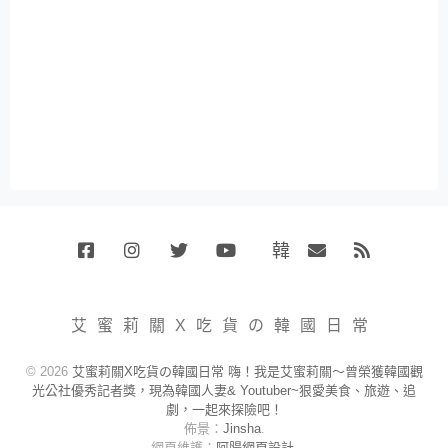
韓
Facebook
Instagram
Twitter
Youtube
國
Email
RSS
代
購
小
艾蜜莉關X吃貨の韓國日常
賣
場
© 2026
艾蜜莉關X吃貨の韓國日常 嗨！我是艾蜜莉關～曾榮獲韓國觀
光公社優秀記者獎，現為韓國人妻& Youtuber~狠愛美食、旅遊、追
劇，一起來探險吧！
佈景：
Jinsha
.
網頁維護：
阿腸網頁設計
.