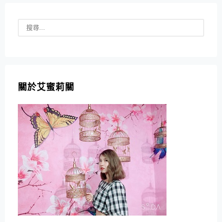
關於艾蜜莉關