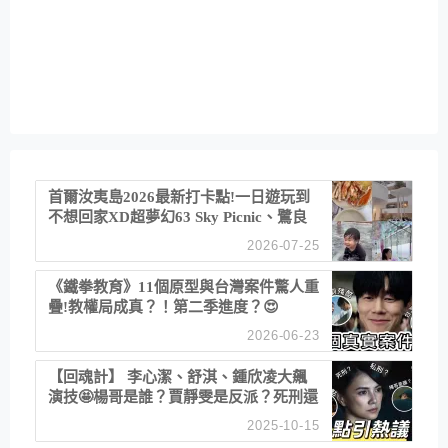
首爾汝夷島2026最新打卡點!一日遊玩到
不想回家XD超夢幻63 Sky Picnic、鷺良
津帝王蟹大餐、《淚之女王》拍攝地、漢
2026-07-25
江公園免費玩水
《鐵拳教育》11個原型與台灣案件驚人重
疊!教權局成真？！第二季進度？😍
2026-06-23
【回魂計】 李心潔、舒淇、鍾欣凌大飆
演技🤩楊哥是誰？賈靜雯是反派？死刑還
是私刑正義
2025-10-15