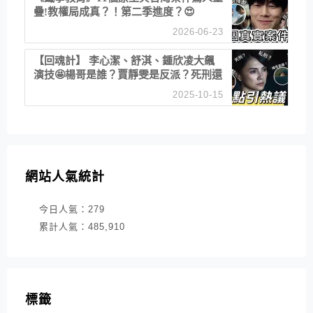
疊!教權局成真？！第二季進度？😍
2026-06-23
【回魂計】 李心潔、舒淇、鍾欣凌大飆
演技🤩楊哥是誰？賈靜雯是反派？死刑還
是私刑正義
2025-10-15
網站人氣統計
今日人氣：
279
累計人氣：
485,910
標籤