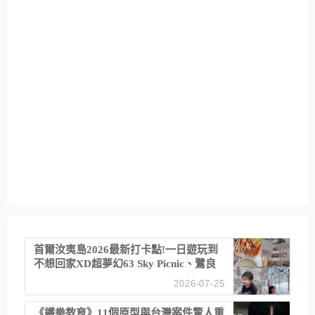
首爾汝夷島2026最新打卡點!一日遊玩到
不想回家XD超夢幻63 Sky Picnic、鷺良
津帝王蟹大餐、《淚之女王》拍攝地、漢
2026-07-25
江公園免費玩水
《鐵拳教育》11個原型與台灣案件驚人重