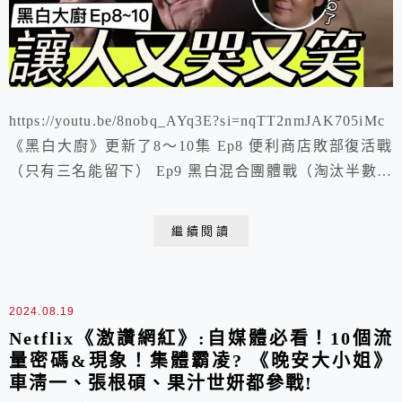
https://youtu.be/8nobq_AYq3E?si=nqTT2nmJAK705iMc
《黑白大廚》更新了8～10集 Ep8 便利商店敗部復活戰
（只有三名能留下） Ep9 黑白混合團體戰（淘汰半數）
Ep10 人生料理之戰（只留兩位進決賽）
繼續閱讀
2024.08.19
Netflix《激讚網紅》:自媒體必看！10個流
量密碼&現象！集體霸凌? 《晚安大小姐》
車淸一、張根碩、果汁世妍都參戰!