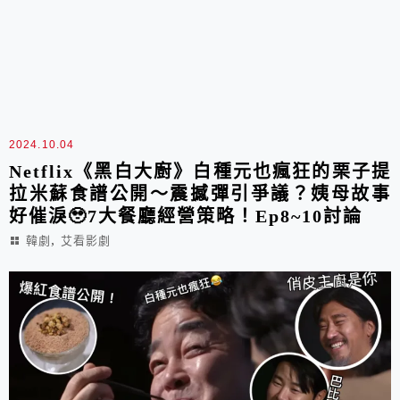
2024.10.04
Netflix《黑白大廚》白種元也瘋狂的栗子提
拉米蘇食譜公開～震撼彈引爭議？姨母故事
好催淚🥹7大餐廳經營策略！Ep8~10討論
,
韓劇
艾看影劇