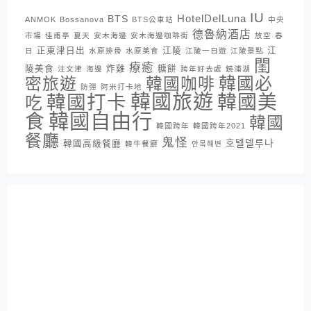
IU
HotelDelLuna
BTS
ANMOK
Bossanova
BTS公車站
中央
德魯納酒店
市場
佳甫亭
夏天
安木海邊
安木海邊咖啡街
放空
春
正東津日出
江陵
江
日
水原排骨
水原美食
江陵一日遊
江陵景點
閨
療癒
陵美食
炸雞
糖餅
注文津
海邊
跨年好去處
鏡浦湖
密旅遊
韓國咖啡
韓國必
防彈
阿米打卡地
韓國旅遊
韓國打卡
韓國美
吃
韓國自由行
食
韓國
韓國跨年
韓國跨年2021
餐廳
鬼怪
호텔델루나
韓國高級餐廳
韓牛餐廳
안목해변