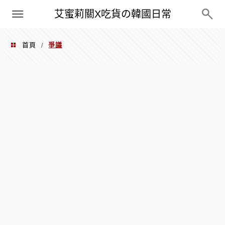
PXN
艾蜜莉關X吃貨の韓國日常
首頁
爭議
/
爭議