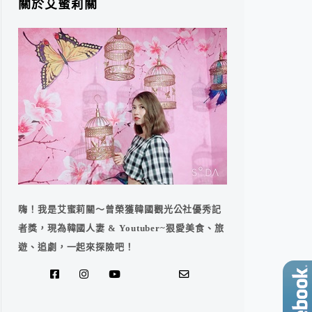
關於艾蜜莉關
嗨！我是艾蜜莉關～曾榮獲韓國觀光公社優秀記
者獎，現為韓國人妻 & Youtuber~狠愛美食、旅
遊、追劇，一起來探險吧！