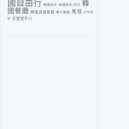
國自由行
韓
韓國跨年
韓國跨年2021
國餐廳
鬼怪
韓國高級餐廳
韓牛餐廳
안목해
호텔델루나
변