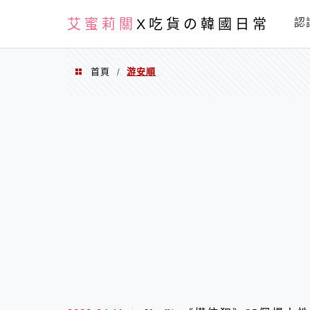
PXN
艾蜜莉關
X吃貨の韓國日常
認
首頁
游安順
/
游安順