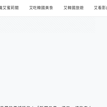
識艾蜜莉關
艾吃韓國美食
艾韓國旅遊
艾看影