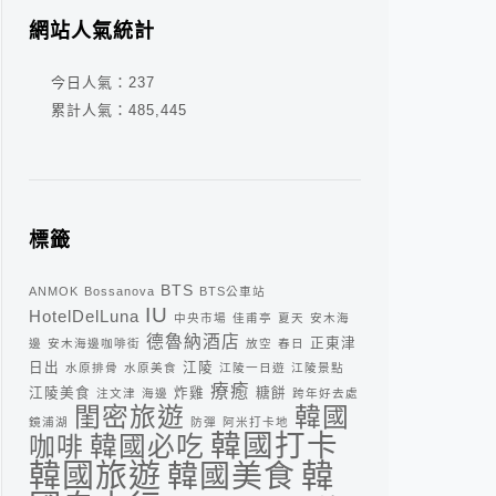
網站人氣統計
今日人氣：
237
累計人氣：
485,445
標籤
BTS
ANMOK
Bossanova
BTS公車站
IU
HotelDelLuna
中央市場
佳甫亭
夏天
安木海
德魯納酒店
正東津
邊
安木海邊咖啡街
放空
春日
日出
江陵
水原排骨
水原美食
江陵一日遊
江陵景點
療癒
江陵美食
炸雞
糖餅
注文津
海邊
跨年好去處
閨密旅遊
韓國
鏡浦湖
防彈
阿米打卡地
韓國打卡
咖啡
韓國必吃
韓
韓國旅遊
韓國美食