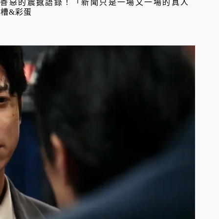
個揭人性善惡的震撼語錄！「新聞只是一場又一場的真人
槽&彩蛋