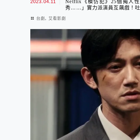
2023.04.11
Netflix《模仿犯》25
秀……」實力派演員互飆戲！吐
,
台劇
艾看影劇