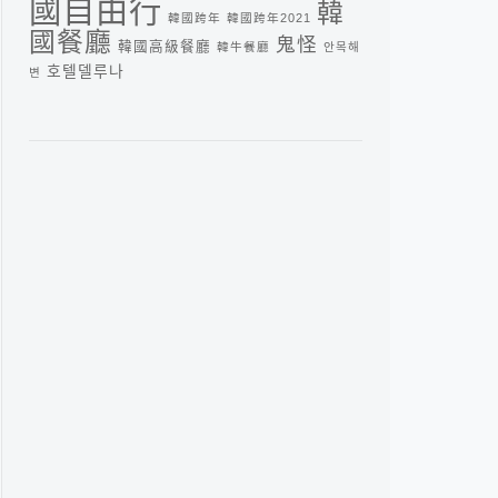
國自由行
韓
韓國跨年
韓國跨年2021
國餐廳
鬼怪
韓國高級餐廳
韓牛餐廳
안목해
호텔델루나
변