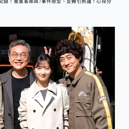
破紀錄！驚喜客串與7事件原型、反轉引熱議！心得分