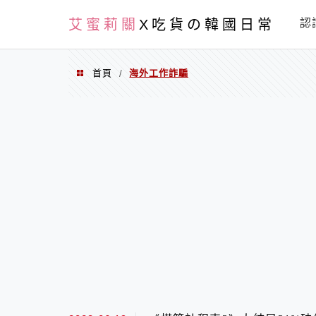
PXN
艾蜜莉關
X吃貨の韓國日常
認
首頁
海外工作詐騙
/
海外工作詐騙