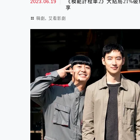
2023.06.19
《模範計程車2》大結局21%
享
,
韓劇
艾看影劇