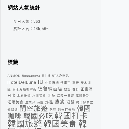
網站人氣統計
今日人氣：
363
累計人氣：
485,566
標籤
BTS
ANMOK
Bossanova
BTS公車站
IU
HotelDelLuna
中央市場
佳甫亭
夏天
安木海
德魯納酒店
正東津
邊
安木海邊咖啡街
放空
春日
日出
江陵
水原排骨
水原美食
江陵一日遊
江陵景點
療癒
江陵美食
炸雞
糖餅
注文津
海邊
跨年好去處
閨密旅遊
韓國
鏡浦湖
防彈
阿米打卡地
韓國打卡
咖啡
韓國必吃
韓
韓國旅遊
韓國美食