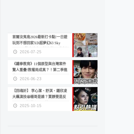
首爾汝夷島2026最新打卡點!一日遊
玩到不想回家XD超夢幻63 Sky
Picnic、鷺良津帝王蟹大餐、《淚之
2026-07-25
女王》拍攝地、漢江公園免費玩水
《鐵拳教育》11個原型與台灣案件
驚人重疊!教權局成真？！第二季進
度？😍
2026-06-23
【回魂計】 李心潔、舒淇、鍾欣凌
大飆演技🤩楊哥是誰？賈靜雯是反
派？死刑還是私刑正義
2025-10-15