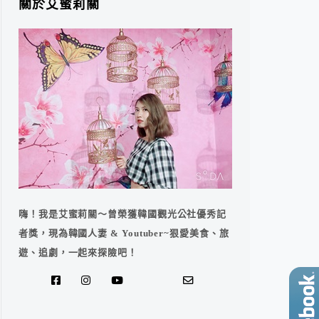
關於艾蜜莉關
嗨！我是艾蜜莉關～曾榮獲韓國觀光公社優秀記
者獎，現為韓國人妻 & Youtuber~狠愛美食、旅
遊、追劇，一起來探險吧！