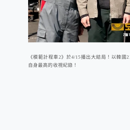
《模範計程車2》於4/15播出大結局！以韓國
自身最高的收視紀錄！