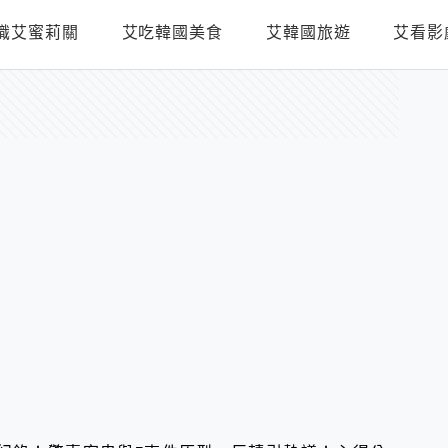
識艾蜜莉關
艾吃韓國美食
艾韓國旅遊
艾看影