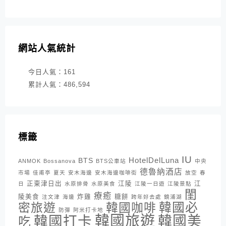
網站人氣統計
今日人氣：
161
累計人氣：
486,594
標籤
IU
HotelDelLuna
BTS
ANMOK
Bossanova
BTS公車站
中央
德魯納酒店
市場
佳甫亭
夏天
安木海邊
安木海邊咖啡街
放空
春
正東津日出
江陵
江
日
水原排骨
水原美食
江陵一日遊
江陵景點
閨
療癒
陵美食
炸雞
糖餅
注文津
海邊
跨年好去處
鏡浦湖
密旅遊
韓國咖啡
韓國必
防彈
阿米打卡地
韓國旅遊
韓國打卡
韓國美
吃