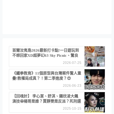
首爾汝夷島2026最新打卡點!一日遊玩到
不想回家XD超夢幻63 Sky Picnic、鷺良
津帝王蟹大餐、《淚之女王》拍攝地、漢
2026-07-25
江公園免費玩水
《鐵拳教育》11個原型與台灣案件驚人重
疊!教權局成真？！第二季進度？😍
2026-06-23
【回魂計】 李心潔、舒淇、鍾欣凌大飆
演技🤩楊哥是誰？賈靜雯是反派？死刑還
是私刑正義
2025-10-15