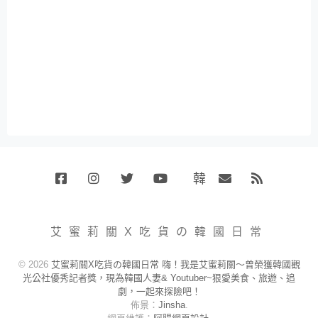
韓
Facebook
Instagram
Twitter
Youtube
國
Email
RSS
代
購
小
艾蜜莉關X吃貨の韓國日常
賣
場
© 2026
艾蜜莉關X吃貨の韓國日常 嗨！我是艾蜜莉關～曾榮獲韓國觀
光公社優秀記者獎，現為韓國人妻& Youtuber~狠愛美食、旅遊、追
劇，一起來探險吧！
佈景：
Jinsha
.