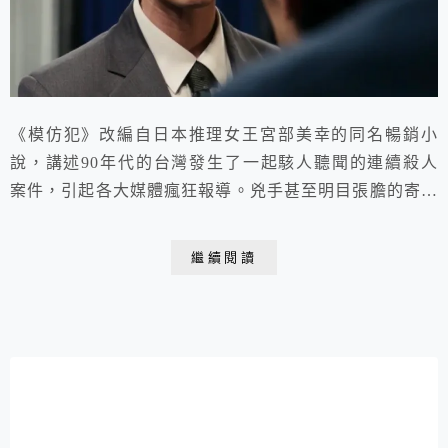
《模仿犯》改編自日本推理女王宮部美幸的同名暢銷小
說，講述90年代的台灣發生了一起駭人聽聞的連續殺人
案件，引起各大媒體瘋狂報導。兇手甚至明目張膽的寄錄
影帶到電視台向警方挑釁、操弄媒體及人心。
繼續閱讀