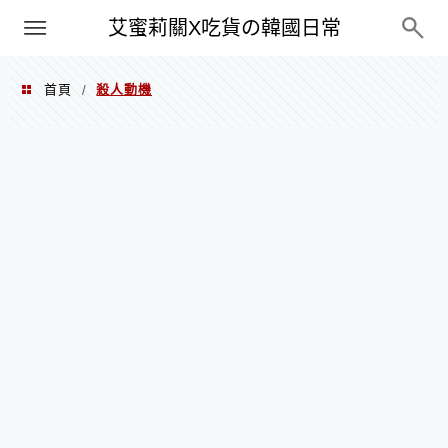
PXN
艾蜜莉關X吃貨の韓國日常
首頁
殺人動機
/
殺人動機