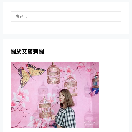
關於艾蜜莉關