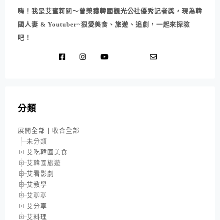
嗨！我是艾蜜莉關～曾榮獲韓國觀光公社優秀記者獎，現為韓
國人妻 & Youtuber~狠愛美食、旅遊、追劇，一起來探險
吧！
分類
展開全部
|
收合全部
未分類
艾吃韓國美食
艾韓國旅遊
艾看影劇
艾教學
艾聊聊
艾分享
艾料理