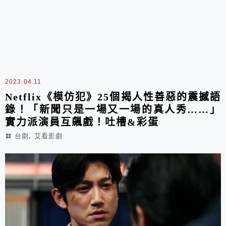
2023.04.11
Netflix《模仿犯》25個揭人性善惡的震撼語
錄！「新聞只是一場又一場的真人秀……」
實力派演員互飆戲！吐槽&彩蛋
,
台劇
艾看影劇