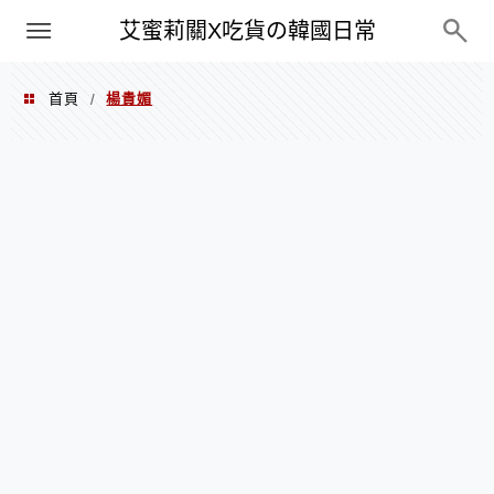
PXN
艾蜜莉關X吃貨の韓國日常
首頁
楊貴媚
/
楊貴媚