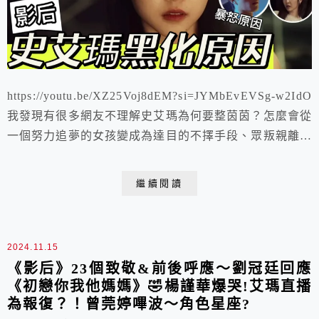
https://youtu.be/XZ25Voj8dEM?si=JYMbEvEVSg-w2IdO
我發現有很多網友不理解史艾瑪為何要整茵茵？怎麼會從
一個努力追夢的女孩變成為達目的不擇手段、眾叛親離的
綠茶，但這些都是有跡可循的，待我ㄧㄧ解析
繼續閱讀
2024.11.15
《影后》23個致敬&前後呼應～劉冠廷回應
《初戀你我他媽媽》🤣楊謹華爆哭!艾瑪直播
為報復？！曾莞婷嗶波～角色星座?