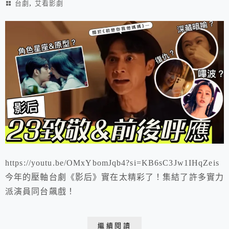
,
台劇
艾看影劇
https://youtu.be/OMxYbomJqb4?si=KB6sC3Jw1IHqZeis
今年的壓軸台劇《影后》實在太精彩了！集結了許多實力
派演員同台飆戲！
繼續閱讀