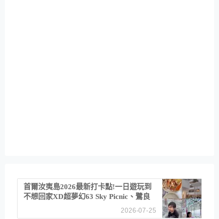
首爾汝夷島2026最新打卡點!一日遊玩到
不想回家XD超夢幻63 Sky Picnic、鷺良
津帝王蟹大餐、《淚之女王》拍攝地、漢
2026-07-25
江公園免費玩水