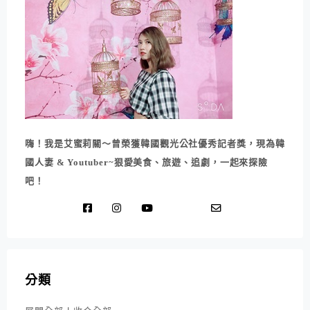
嗨！我是艾蜜莉關～曾榮獲韓國觀光公社優秀記者獎，現為韓
國人妻 & Youtuber~狠愛美食、旅遊、追劇，一起來探險
吧！
分類