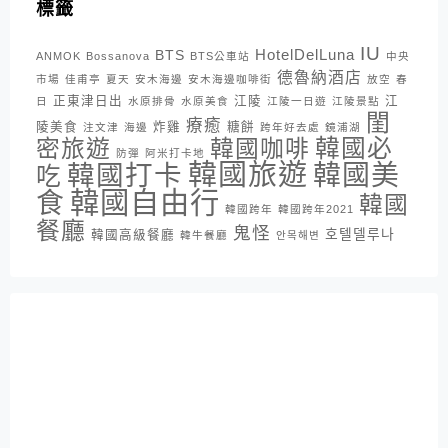
標籤
IU
HotelDelLuna
BTS
ANMOK
Bossanova
BTS公車站
中央
德魯納酒店
市場
佳甫亭
夏天
安木海邊
安木海邊咖啡街
放空
春
正東津日出
江陵
江
日
水原排骨
水原美食
江陵一日遊
江陵景點
閨
療癒
陵美食
炸雞
糖餅
注文津
海邊
跨年好去處
鏡浦湖
密旅遊
韓國咖啡
韓國必
防彈
阿米打卡地
韓國旅遊
韓國打卡
韓國美
吃
韓國自由行
食
韓國
韓國跨年
韓國跨年2021
餐廳
鬼怪
호텔델루나
韓國高級餐廳
韓牛餐廳
안목해변