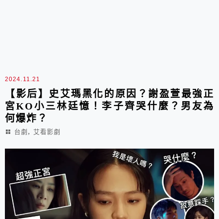
2024.11.21
【影后】史艾瑪黑化的原因？謝盈萱最強正
宮KO小三林廷憶！李子齊哭什麼？男友為
何爆炸？
,
台劇
艾看影劇