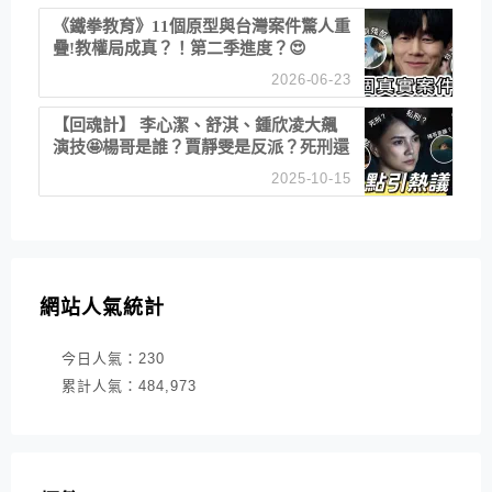
《鐵拳教育》11個原型與台灣案件驚人重
疊!教權局成真？！第二季進度？😍
2026-06-23
【回魂計】 李心潔、舒淇、鍾欣凌大飆
演技🤩楊哥是誰？賈靜雯是反派？死刑還
是私刑正義
2025-10-15
網站人氣統計
今日人氣：
230
累計人氣：
484,973