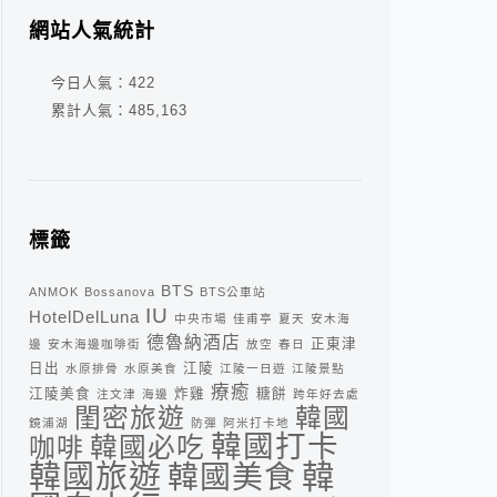
網站人氣統計
今日人氣：
422
累計人氣：
485,163
標籤
BTS
ANMOK
Bossanova
BTS公車站
IU
HotelDelLuna
中央市場
佳甫亭
夏天
安木海
德魯納酒店
正東津
邊
安木海邊咖啡街
放空
春日
日出
江陵
水原排骨
水原美食
江陵一日遊
江陵景點
療癒
江陵美食
炸雞
糖餅
注文津
海邊
跨年好去處
閨密旅遊
韓國
鏡浦湖
防彈
阿米打卡地
韓國打卡
咖啡
韓國必吃
韓
韓國旅遊
韓國美食