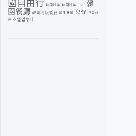
國自由行
韓
韓國跨年
韓國跨年2021
國餐廳
鬼怪
韓國高級餐廳
韓牛餐廳
안목해
호텔델루나
변