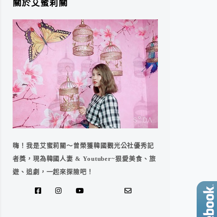
關於艾蜜莉關
嗨！我是艾蜜莉關～曾榮獲韓國觀光公社優秀記
者獎，現為韓國人妻 & Youtuber~狠愛美食、旅
遊、追劇，一起來探險吧！