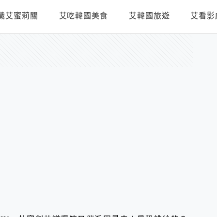
識艾蜜莉關
艾吃韓國美食
艾韓國旅遊
艾看影