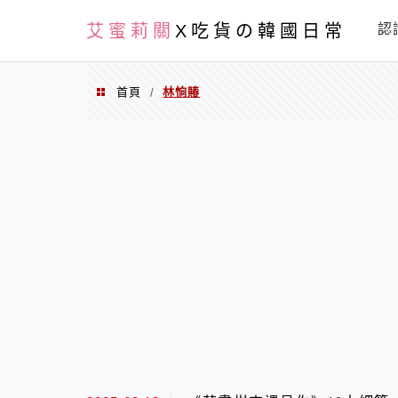
PXN
艾蜜莉關
X吃貨の韓國日常
認
首頁
林恦賰
/
林恦賰