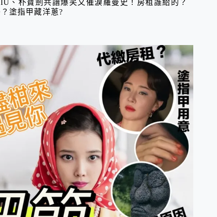
~IU、朴寶劍共譜爆笑又催淚羅曼史！房租誰給的？
？塗指甲藏洋蔥?