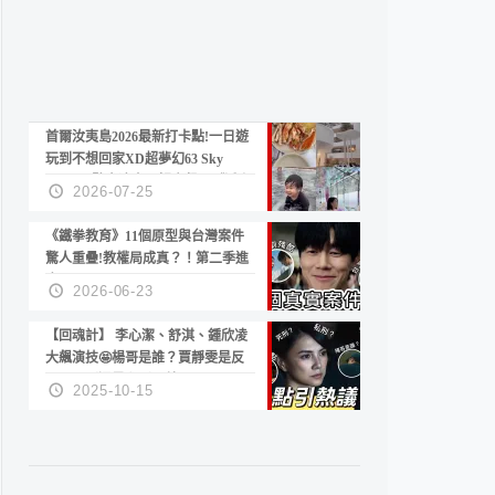
首爾汝夷島2026最新打卡點!一日遊
玩到不想回家XD超夢幻63 Sky
Picnic、鷺良津帝王蟹大餐、《淚之
2026-07-25
女王》拍攝地、漢江公園免費玩水
《鐵拳教育》11個原型與台灣案件
驚人重疊!教權局成真？！第二季進
度？😍
2026-06-23
【回魂計】 李心潔、舒淇、鍾欣凌
大飆演技🤩楊哥是誰？賈靜雯是反
派？死刑還是私刑正義
2025-10-15