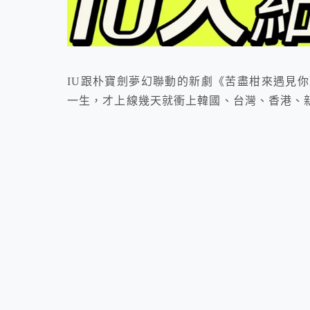
IU跟朴寶劍夢幻聯動的新劇《苦盡柑來遇見
一生，才上線幾天就衝上韓國、台灣、香港、新加