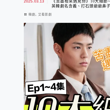
2025.03.13
《苦盡柑來遇見你》10大細節
英韓劇名含義、打石頭爺爺鼻子
,
韓劇
艾看影劇