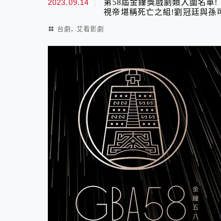
2023.09.14
第58屆金鐘獎戲劇類入圍名單!
視帝堪稱死亡之組!劉冠廷與孫
,
台劇
艾看影劇