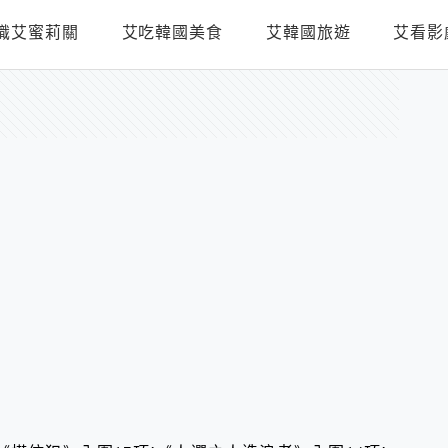
識艾蜜莉關
艾吃韓國美食
艾韓國旅遊
艾看影