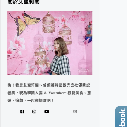
關於艾蜜莉關
嗨！我是艾蜜莉關～曾榮獲韓國觀光公社優秀記
者獎，現為韓國人妻 & Youtuber~狠愛美食、旅
遊、追劇，一起來探險吧！