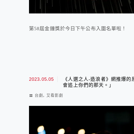
第58屆金鐘獎於今日下午公布入圍名單啦！
2023.05.05
《人選之人-造浪者》網推爆的
會追上你們的那天。」
,
台劇
艾看影劇