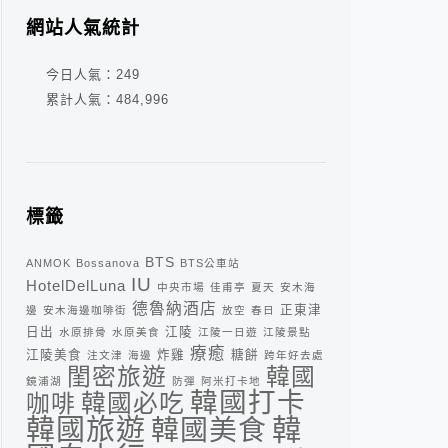
網站人氣統計
今日人氣：
249
累計人氣：
484,996
標籤
BTS
ANMOK
Bossanova
BTS公車站
IU
HotelDelLuna
中央市場
佳甫亭
夏天
安木海
德魯納酒店
正東津
邊
安木海邊咖啡街
放空
春日
日出
江陵
水原排骨
水原美食
江陵一日遊
江陵景點
療癒
江陵美食
炸雞
糖餅
注文津
海邊
跨年好去處
閨密旅遊
韓國
鏡浦湖
防彈
阿米打卡地
韓國打卡
咖啡
韓國必吃
韓
韓國旅遊
韓國美食