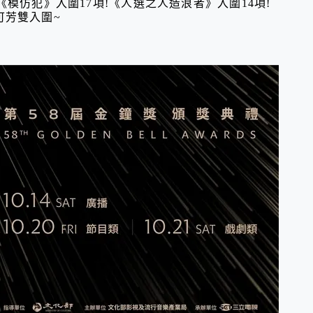
《模仿犯》入圍17項!《人選之人造浪者》入圍14項!
可芳雙入圍~