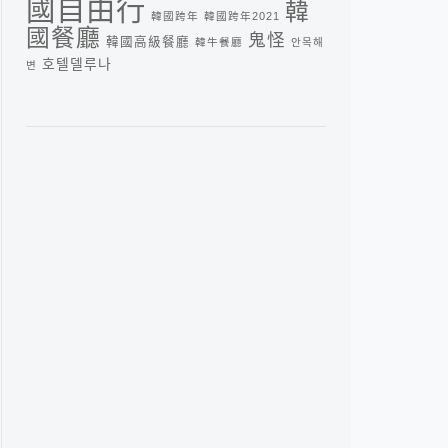
國自由行
韓
韓國跨年
韓國跨年2021
國餐廳
鬼怪
韓國高級餐廳
韓牛餐廳
안목해
호텔델루나
변