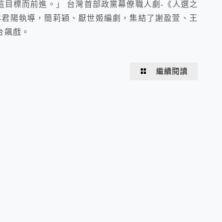
目標而前進。」 台灣首部政黨幕僚職人劇-《人選之
林君陽執導，簡莉穎、厭世姬編劇，集結了謝盈萱、王
台飆戲。
繼續閱讀