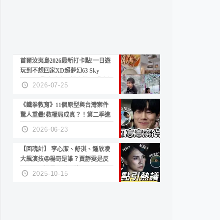
首爾汝夷島2026最新打卡點!一日遊
玩到不想回家XD超夢幻63 Sky
Picnic、鷺良津帝王蟹大餐、《淚之
2026-07-25
女王》拍攝地、漢江公園免費玩水
《鐵拳教育》11個原型與台灣案件
驚人重疊!教權局成真？！第二季進
度？😍
2026-06-23
【回魂計】 李心潔、舒淇、鍾欣凌
大飆演技🤩楊哥是誰？賈靜雯是反
派？死刑還是私刑正義
2025-10-15