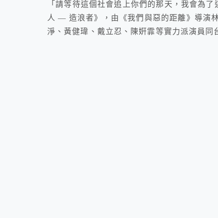
「請等待這個社會追上你們的那天，我會為了這
人 — 造浪者》，由《我們與惡的距離》導演
淨、黃健瑋、戴立忍、陳姸霏等實力派演員同