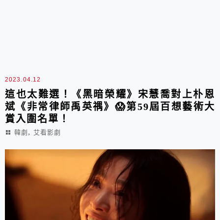
2023.04.12
這也太難選！《黑暗榮耀》宋慧喬對上朴恩
斌《非常律師禹英禑》😱第59屆百想藝術大
賞入圍名單！
,
韓劇
艾看影劇