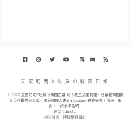
韓
Facebook
Instagram
Twitter
Youtube
國
Email
RSS
代
購
小
艾蜜莉關X吃貨の韓國日常
賣
場
© 2026
艾蜜莉關X吃貨の韓國日常 嗨！我是艾蜜莉關～曾榮獲韓國觀
光公社優秀記者獎，現為韓國人妻& Youtuber~狠愛美食、旅遊、追
劇，一起來探險吧！
佈景：
Jinsha
.
網頁維護：
阿腸網頁設計
.