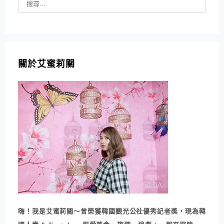
關於艾蜜莉關
嗨！我是艾蜜莉關～曾榮獲韓國觀光公社優秀記者獎，現為韓