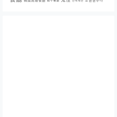
鬼怪
호텔델루나
韓國高級餐廳
韓牛餐廳
안목해변