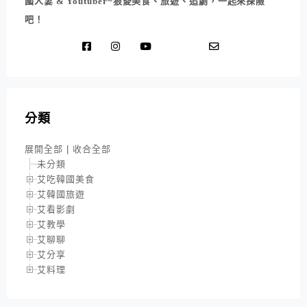
國人妻 & Youtuber~狠愛美食、旅遊、追劇，一起來探險
吧！
分類
展開全部
|
收合全部
未分類
艾吃韓國美食
艾韓國旅遊
艾看影劇
艾教學
艾聊聊
艾分享
艾料理