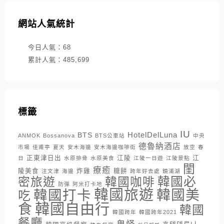
網站人氣統計
今日人氣：
68
累計人氣：
485,699
標籤
IU
HotelDelLuna
BTS
ANMOK
Bossanova
BTS公車站
中央
德魯納酒店
市場
佳甫亭
夏天
安木海邊
安木海邊咖啡街
放空
春
正東津日出
江陵
江
日
水原排骨
水原美食
江陵一日遊
江陵景點
閨
療癒
陵美食
炸雞
糖餅
注文津
海邊
跨年好去處
鏡浦湖
密旅遊
韓國咖啡
韓國必
防彈
阿米打卡地
韓國旅遊
韓國打卡
韓國美
吃
韓國自由行
食
韓國
韓國跨年
韓國跨年2021
餐廳