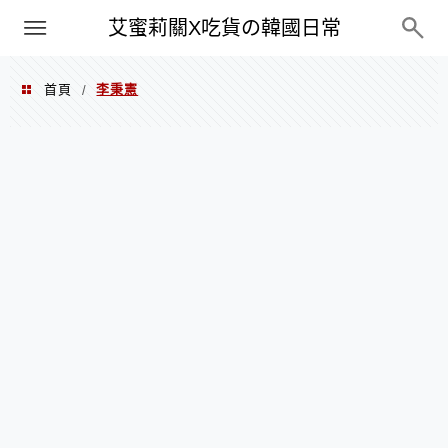
PXN
艾蜜莉關X吃貨の韓國日常
首頁
李秉憲
/
李秉憲