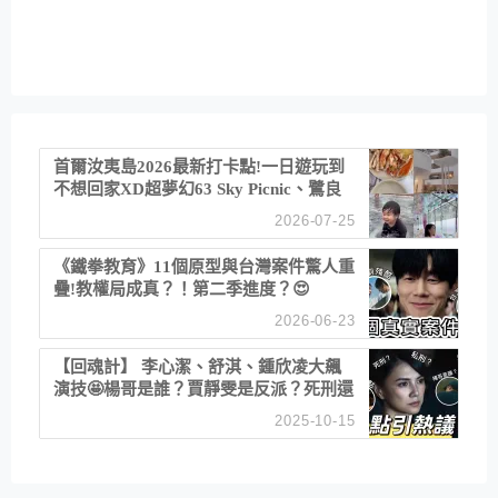
首爾汝夷島2026最新打卡點!一日遊玩到
不想回家XD超夢幻63 Sky Picnic、鷺良
津帝王蟹大餐、《淚之女王》拍攝地、漢
2026-07-25
江公園免費玩水
《鐵拳教育》11個原型與台灣案件驚人重
疊!教權局成真？！第二季進度？😍
2026-06-23
【回魂計】 李心潔、舒淇、鍾欣凌大飆
演技🤩楊哥是誰？賈靜雯是反派？死刑還
是私刑正義
2025-10-15