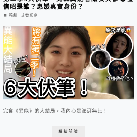
信昭是誰？惠媛真實身份？
,
韓劇
艾看影劇
完食《異能》的大結局，我內心是澎湃無比！
繼續閱讀