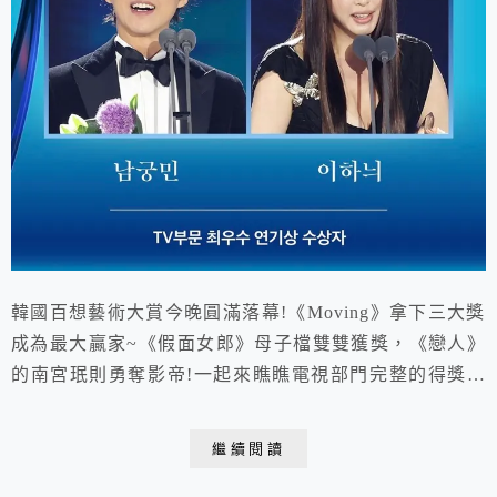
韓國百想藝術大賞今晚圓滿落幕!《Moving》拿下三大獎
成為最大贏家~《假面女郎》母子檔雙雙獲獎，《戀人》
的南宮珉則勇奪影帝!一起來瞧瞧電視部門完整的得獎名
單吧!
繼續閱讀