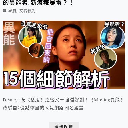
的異能者!新海報暴雷？！
,
韓劇
艾看影劇
Disney+既《惡鬼》之後又ㄧ強檔好劇！《Moving異能》
改編自2億點擊量的人氣網路同名漫畫
繼續閱讀