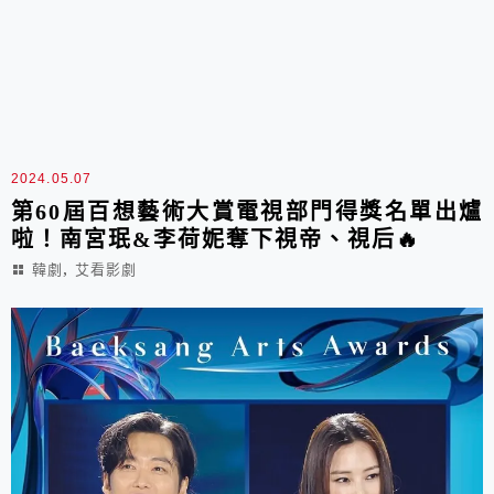
2024.05.07
第60屆百想藝術大賞電視部門得獎名單出爐
啦！南宮珉&李荷妮奪下視帝、視后🔥
,
韓劇
艾看影劇