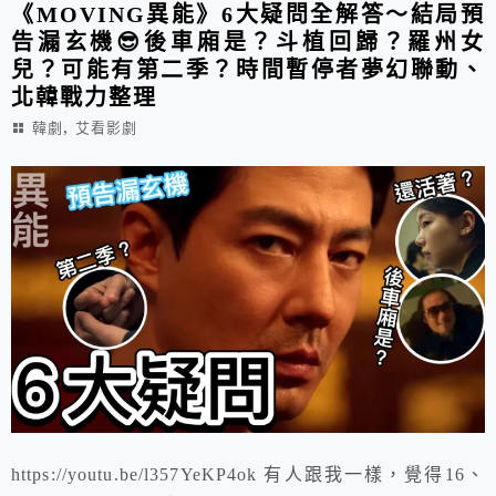
《MOVING異能》6大疑問全解答～結局預
告漏玄機😎後車廂是？斗植回歸？羅州女
兒？可能有第二季？時間暫停者夢幻聯動、
北韓戰力整理
,
韓劇
艾看影劇
https://youtu.be/l357YeKP4ok 有人跟我一樣，覺得16、