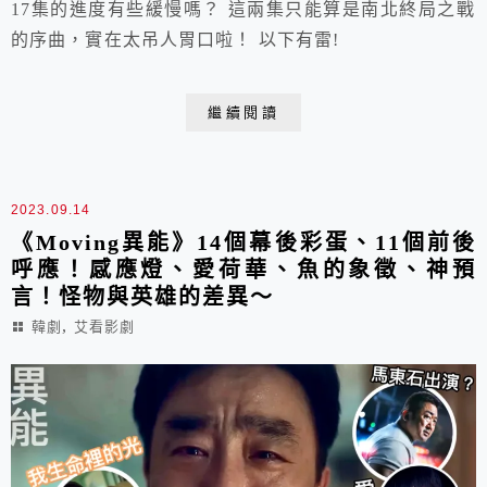
17集的進度有些緩慢嗎？ 這兩集只能算是南北終局之戰
的序曲，實在太吊人胃口啦！ 以下有雷!
繼續閱讀
2023.09.14
《Moving異能》14個幕後彩蛋、11個前後
呼應！感應燈、愛荷華、魚的象徵、神預
言！怪物與英雄的差異～
,
韓劇
艾看影劇