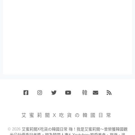
韓
Facebook
Instagram
Twitter
Youtube
國
Email
RSS
代
購
小
艾蜜莉關X吃貨の韓國日常
賣
場
© 2026
艾蜜莉關X吃貨の韓國日常 嗨！我是艾蜜莉關～曾榮獲韓國觀
光公社優秀記者獎，現為韓國人妻& Youtuber~狠愛美食、旅遊、追