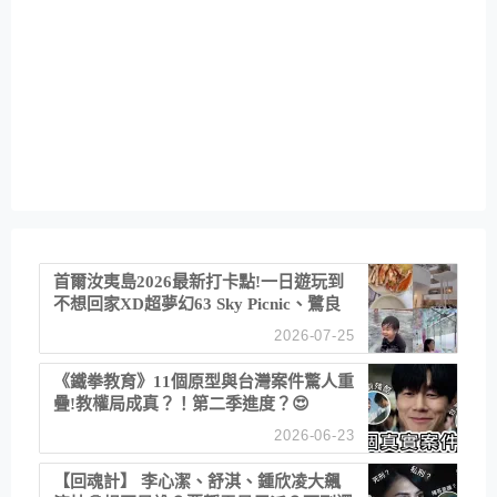
首爾汝夷島2026最新打卡點!一日遊玩到
不想回家XD超夢幻63 Sky Picnic、鷺良
津帝王蟹大餐、《淚之女王》拍攝地、漢
2026-07-25
江公園免費玩水
《鐵拳教育》11個原型與台灣案件驚人重
疊!教權局成真？！第二季進度？😍
2026-06-23
【回魂計】 李心潔、舒淇、鍾欣凌大飆