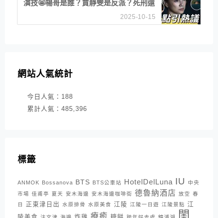
演技🤩楊哥是誰？賈靜雯是反派？死刑還
是私刑正義
2025-10-15
網站人氣統計
今日人氣：
188
累計人氣：
485,396
標籤
IU
HotelDelLuna
BTS
ANMOK
Bossanova
BTS公車站
中央
德魯納酒店
市場
佳甫亭
夏天
安木海邊
安木海邊咖啡街
放空
春
正東津日出
江陵
江
日
水原排骨
水原美食
江陵一日遊
江陵景點
閨
療癒
陵美食
炸雞
糖餅
注文津
海邊
跨年好去處
鏡浦湖