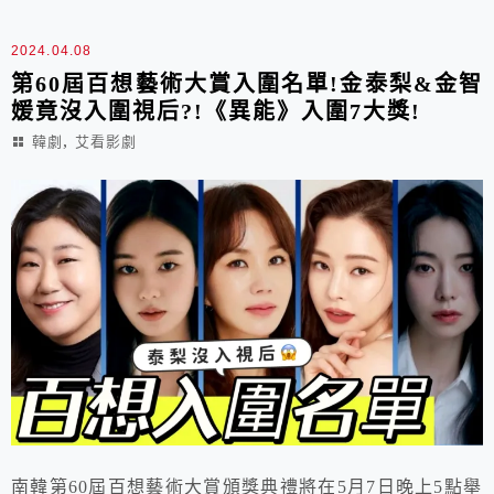
2024.04.08
第60屆百想藝術大賞入圍名單!金泰梨&金智
媛竟沒入圍視后?!《異能》入圍7大獎!
,
韓劇
艾看影劇
南韓第60屆百想藝術大賞頒獎典禮將在5月7日晚上5點舉