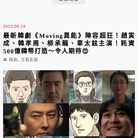
2023.06.19
最新韓劇《Moving異能》陣容超狂！趙寅
成、韓孝周、柳承龍、車太鉉主演！耗資
500億韓幣打造～令人期待😍
,
韓劇
艾看影劇