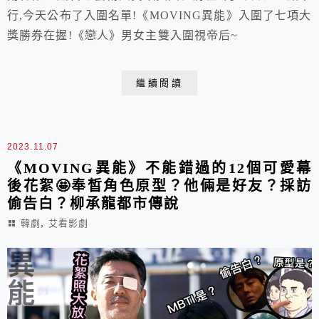
行,今天公布了入圍名單!《MOVING異能》入圍了七項大
獎勝券在握!《戀人》男女主雙入圍視帝后~
繼續閱讀
2023.11.07
《MOVING異能》不能錯過的12個可愛幕
後花絮🤩奉皙角色原型？他倆是好友？採訪
偷告白？柳承龍都市傳說
,
韓劇
艾看影劇