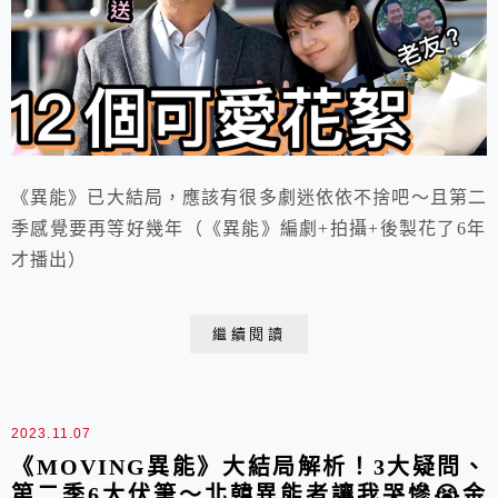
《異能》已大結局，應該有很多劇迷依依不捨吧～且第二
季感覺要再等好幾年（《異能》編劇+拍攝+後製花了6年
才播出）
繼續閱讀
2023.11.07
《MOVING異能》大結局解析！3大疑問、
第二季6大伏筆～北韓異能者讓我哭慘😭金