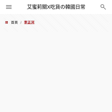
PXN
艾蜜莉關X吃貨の韓國日常
首頁
李正河
/
李正河