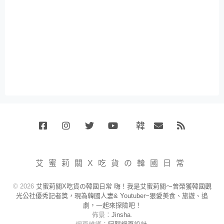
韓
Facebook
Instagram
Twitter
Youtube
國
Email
RSS
代
購
小
艾蜜莉關X吃貨の韓國日常
賣
場
© 2026
艾蜜莉關X吃貨の韓國日常 嗨！我是艾蜜莉關～曾榮獲韓國觀
光公社優秀記者獎，現為韓國人妻& Youtuber~狠愛美食、旅遊、追
劇，一起來探險吧！
佈景：
Jinsha
.