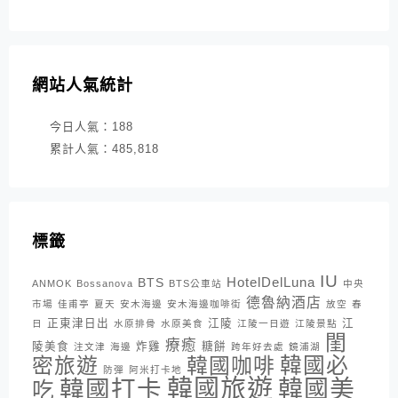
網站人氣統計
今日人氣：
188
累計人氣：
485,818
標籤
IU
HotelDelLuna
BTS
ANMOK
Bossanova
BTS公車站
中央
德魯納酒店
市場
佳甫亭
夏天
安木海邊
安木海邊咖啡街
放空
春
正東津日出
江陵
江
日
水原排骨
水原美食
江陵一日遊
江陵景點
閨
療癒
陵美食
炸雞
糖餅
注文津
海邊
跨年好去處
鏡浦湖
密旅遊
韓國咖啡
韓國必
防彈
阿米打卡地
韓國旅遊
韓國打卡
韓國美
吃