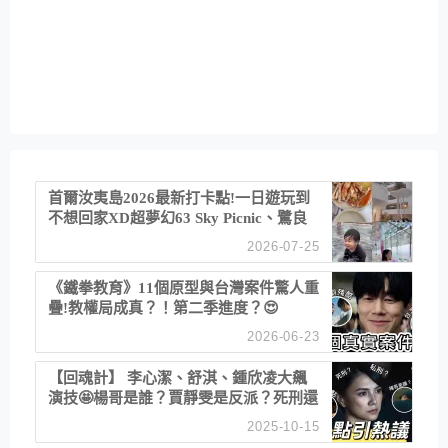
首爾汝夷島2026最新打卡點!一日遊玩到
不想回家XD超夢幻63 Sky Picnic、鷺良
津帝王蟹大餐、《淚之女王》拍攝地、漢
2026-07-25
江公園免費玩水
《鐵拳教育》11個原型與台灣案件驚人重
疊!教權局成真？！第二季進度？😍
2026-06-23
【回魂計】 李心潔、舒淇、鍾欣凌大飆
演技🤩楊哥是誰？賈靜雯是反派？死刑還
是私刑正義
2025-10-15