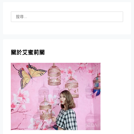
關於艾蜜莉關