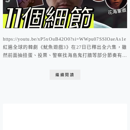
https://youtu.be/xP5xOuB42O0?si=WWpu07SSIOaeAs1e
紅遍全球的韓劇《魷魚遊戲3》在27日已釋出全六集，雖
然前面抽扭蛋、投票、警察找海島鬼打牆等部分節奏有些
悶，但全新遊戲：「捉迷藏」、「高空跳繩」、「高空魷
魚遊戲」等過程還是蠻精彩的，一再挑戰人性的底線，每
繼續閱讀
個遊戲關卡也暗藏了許多寓意。