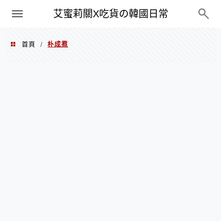
PXN
艾蜜莉關X吃貨の韓國日常
首頁
朴成焄
/
朴成焄