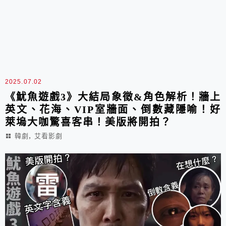
2025.07.02
《魷魚遊戲3》大結局象徵&角色解析！牆上
英文、花海、VIP室牆面、倒數藏隱喻！好
萊塢大咖驚喜客串！美版將開拍？
,
韓劇
艾看影劇