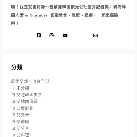
嗨！我是艾蜜莉關～曾榮獲韓國觀光公社優秀記者獎，現為韓
國人妻 & Youtuber~狠愛美食、旅遊、追劇，一起來探險
吧！
分類
展開全部
|
收合全部
未分類
艾吃韓國美食
艾韓國旅遊
艾看影劇
艾教學
艾聊聊
艾分享
艾料理