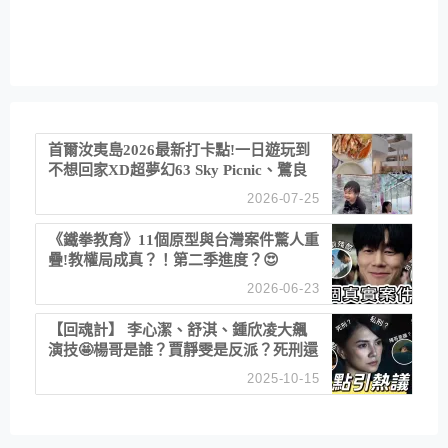
首爾汝夷島2026最新打卡點!一日遊玩到
不想回家XD超夢幻63 Sky Picnic、鷺良
津帝王蟹大餐、《淚之女王》拍攝地、漢
2026-07-25
江公園免費玩水
《鐵拳教育》11個原型與台灣案件驚人重
疊!教權局成真？！第二季進度？😍
2026-06-23
【回魂計】 李心潔、舒淇、鍾欣凌大飆
演技🤩楊哥是誰？賈靜雯是反派？死刑還
是私刑正義
2025-10-15