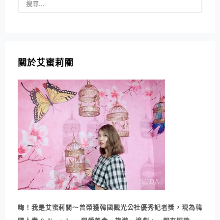
關於艾蜜莉關
嗨！我是艾蜜莉關～曾榮獲韓國觀光公社優秀記者獎，現為韓