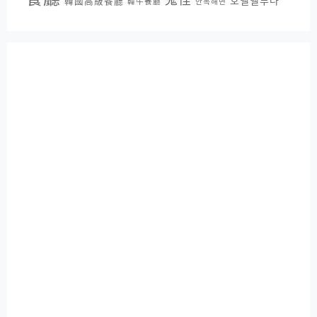
鬼怪
호텔델루나
韓國高級餐廳
韓牛餐廳
안목해변