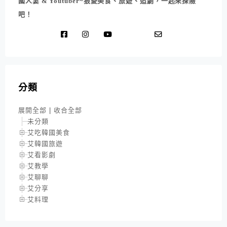
國人妻 & Youtuber~狠愛美食、旅遊、追劇，一起來探險
吧！
分類
展開全部
|
收合全部
未分類
艾吃韓國美食
艾韓國旅遊
艾看影劇
艾教學
艾聊聊
艾分享
艾料理