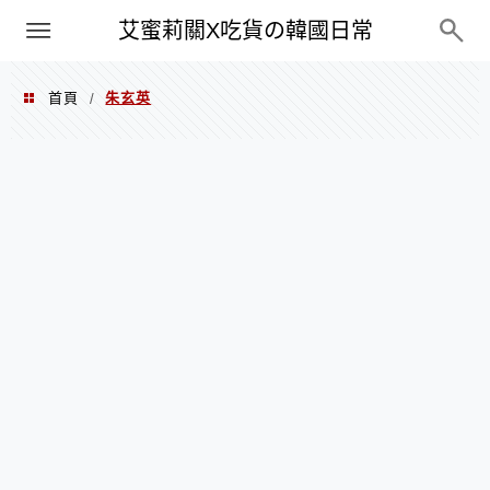
PXN
艾蜜莉關X吃貨の韓國日常
首頁
朱玄英
/
朱玄英