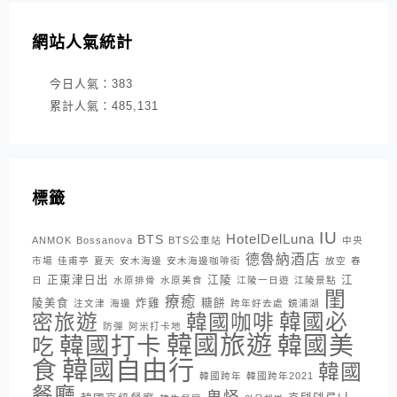
網站人氣統計
今日人氣：
383
累計人氣：
485,131
標籤
IU
HotelDelLuna
BTS
ANMOK
Bossanova
BTS公車站
中央
德魯納酒店
市場
佳甫亭
夏天
安木海邊
安木海邊咖啡街
放空
春
正東津日出
江陵
江
日
水原排骨
水原美食
江陵一日遊
江陵景點
閨
療癒
陵美食
炸雞
糖餅
注文津
海邊
跨年好去處
鏡浦湖
密旅遊
韓國咖啡
韓國必
防彈
阿米打卡地
韓國旅遊
韓國打卡
韓國美
吃
韓國自由行
食
韓國
韓國跨年
韓國跨年2021
餐廳