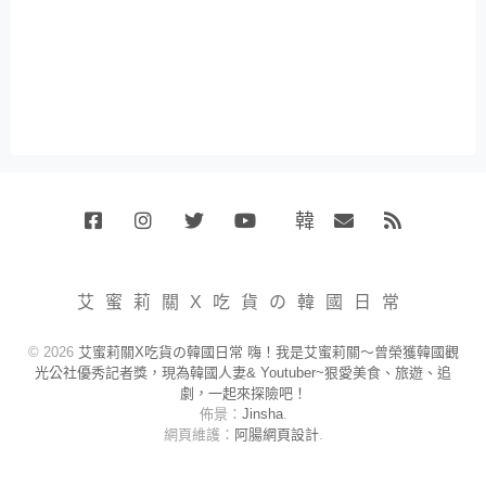
韓
Facebook
Instagram
Twitter
Youtube
國
Email
RSS
代
購
小
艾蜜莉關X吃貨の韓國日常
賣
場
© 2026
艾蜜莉關X吃貨の韓國日常 嗨！我是艾蜜莉關～曾榮獲韓國觀
光公社優秀記者獎，現為韓國人妻& Youtuber~狠愛美食、旅遊、追
劇，一起來探險吧！
佈景：
Jinsha
.
網頁維護：
阿腸網頁設計
.