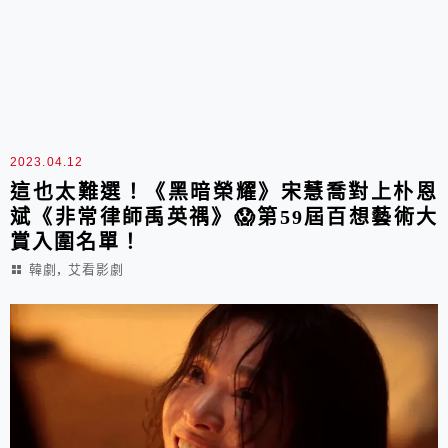
2023.04.12
這也太難選！《黑暗榮耀》宋慧喬對上朴恩
斌《非常律師禹英禑》😱第59屆百想藝術大
賞入圍名單！
,
韓劇
艾看影劇