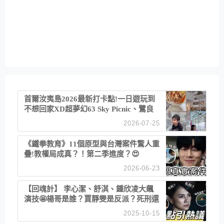
首爾汝夷島2026最新打卡點!一日遊玩到
不想回家XD超夢幻63 Sky Picnic、鷺良
津帝王蟹大餐、《淚之女王》拍攝地、漢
2026-07-25
江公園免費玩水
《鐵拳教育》11個原型與台灣案件驚人重
疊!教權局成真？！第二季進度？😍
2026-06-23
【回魂計】 李心潔、舒淇、鍾欣凌大飆
演技🤩楊哥是誰？賈靜雯是反派？死刑還
是私刑正義
2025-10-15