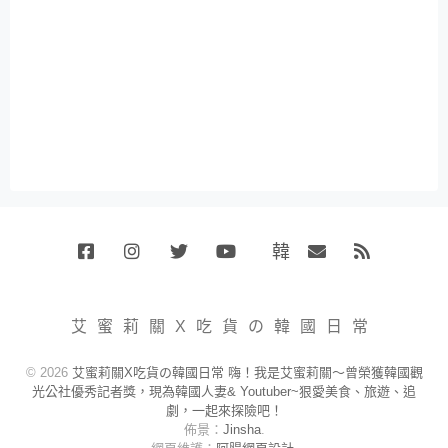
韓
Facebook
Instagram
Twitter
Youtube
國
Email
RSS
代
購
小
艾蜜莉關X吃貨の韓國日常
賣
場
© 2026
艾蜜莉關X吃貨の韓國日常 嗨！我是艾蜜莉關～曾榮獲韓國觀
光公社優秀記者獎，現為韓國人妻& Youtuber~狠愛美食、旅遊、追
劇，一起來探險吧！
佈景：
Jinsha
.