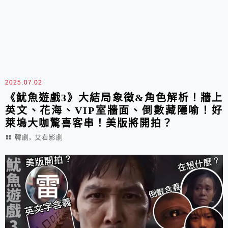
2025.07.02
《魷魚遊戲3》大結局象徵&角色解析！牆上
英文、花海、VIP室牆面、倒數藏隱喻！好
萊塢大咖驚喜客串！美版將開拍？
,
韓劇
艾看影劇