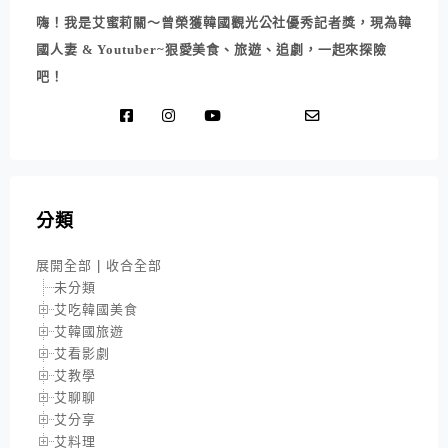
嗨！我是艾蜜莉關～曾榮獲韓國觀光公社優秀記者獎，現為韓
國人妻 & Youtuber~狠愛美食、旅遊、追劇，一起來探險
吧！
分類
展開全部
|
收合全部
未分類
艾吃韓國美食
艾韓國旅遊
艾看影劇
艾教學
艾聊聊
艾分享
艾料理