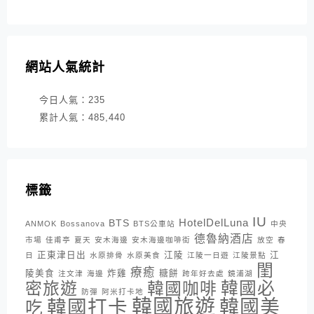
網站人氣統計
今日人氣：
235
累計人氣：
485,440
標籤
IU
HotelDelLuna
BTS
ANMOK
Bossanova
BTS公車站
中央
德魯納酒店
市場
佳甫亭
夏天
安木海邊
安木海邊咖啡街
放空
春
正東津日出
江陵
江
日
水原排骨
水原美食
江陵一日遊
江陵景點
閨
療癒
陵美食
炸雞
糖餅
注文津
海邊
跨年好去處
鏡浦湖
密旅遊
韓國咖啡
韓國必
防彈
阿米打卡地
韓國旅遊
韓國打卡
韓國美
吃