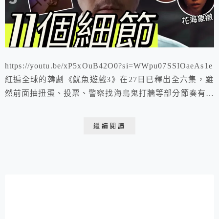
https://youtu.be/xP5xOuB42O0?si=WWpu07SSIOaeAs1e
紅遍全球的韓劇《魷魚遊戲3》在27日已釋出全六集，雖
然前面抽扭蛋、投票、警察找海島鬼打牆等部分節奏有些
悶，但全新遊戲：「捉迷藏」、「高空跳繩」、「高空魷
魚遊戲」等過程還是蠻精彩的，一再挑戰人性的底線，每
繼續閱讀
個遊戲關卡也暗藏了許多寓意。