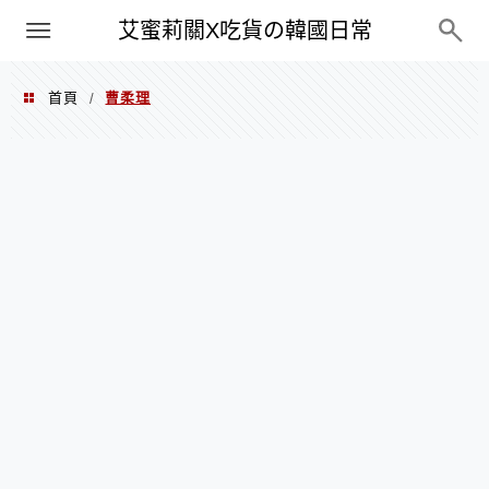
PXN
艾蜜莉關X吃貨の韓國日常
首頁
曹柔理
/
曹柔理