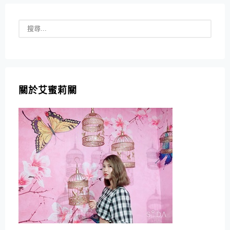
關於艾蜜莉關