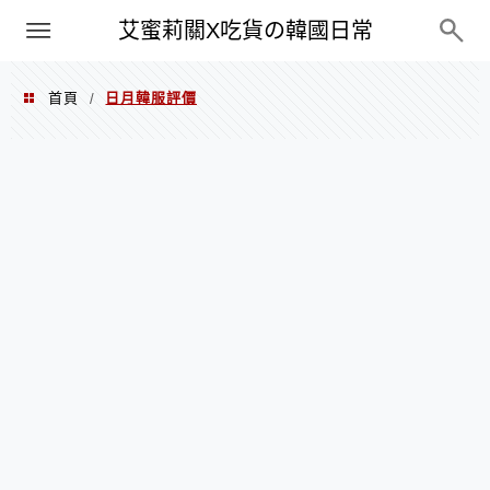
PXN
艾蜜莉關X吃貨の韓國日常
首頁
日月韓服評價
/
日月韓服評價