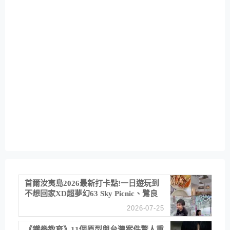
首爾汝夷島2026最新打卡點!一日遊玩到
不想回家XD超夢幻63 Sky Picnic、鷺良
津帝王蟹大餐、《淚之女王》拍攝地、漢
2026-07-25
江公園免費玩水
《鐵拳教育》11個原型與台灣案件驚人重