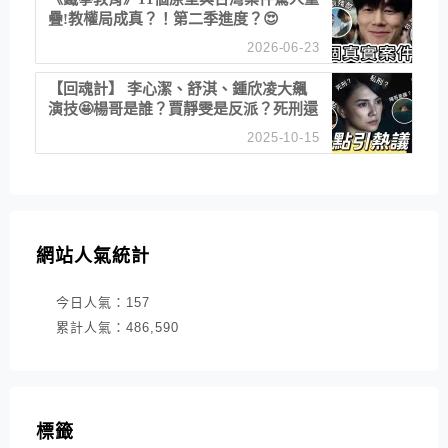
疊!教權局成真？！第二季進度？😍
2026-06-23
【回魂計】 李心潔、舒淇、鍾欣凌大飆
演技🤩楊哥是誰？賈靜雯是反派？死刑還
是私刑正義
2025-10-15
網站人氣統計
今日人氣：
157
累計人氣：
486,590
標籤