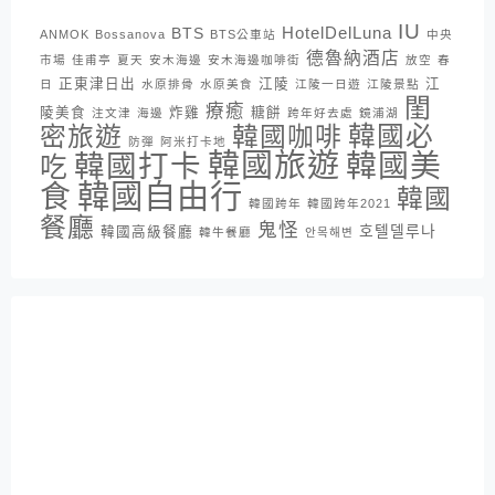
IU
HotelDelLuna
BTS
ANMOK
Bossanova
BTS公車站
中央
德魯納酒店
市場
佳甫亭
夏天
安木海邊
安木海邊咖啡街
放空
春
正東津日出
江陵
江
日
水原排骨
水原美食
江陵一日遊
江陵景點
閨
療癒
陵美食
炸雞
糖餅
注文津
海邊
跨年好去處
鏡浦湖
密旅遊
韓國咖啡
韓國必
防彈
阿米打卡地
韓國旅遊
韓國打卡
韓國美
吃
韓國自由行
食
韓國
韓國跨年
韓國跨年2021
餐廳
鬼怪
호텔델루나
韓國高級餐廳
韓牛餐廳
안목해변