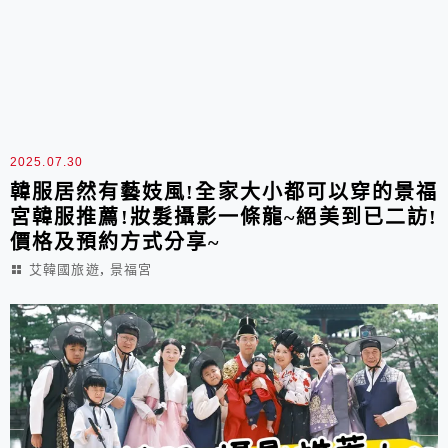
2025.07.30
韓服居然有藝妓風!全家大小都可以穿的景福
宮韓服推薦!妝髮攝影一條龍~絕美到已二訪!
價格及預約方式分享~
,
艾韓國旅遊
景福宮