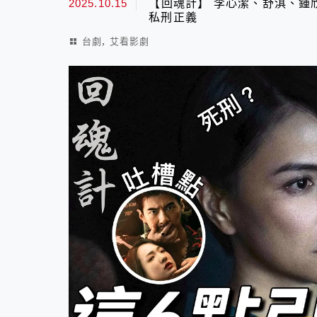
2025.10.15
【回魂計】 李心潔、舒淇、鍾
私刑正義
,
台劇
艾看影劇