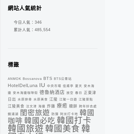
網站人氣統計
今日人氣：
346
累計人氣：
485,554
標籤
BTS
ANMOK
Bossanova
BTS公車站
IU
HotelDelLuna
中央市場
佳甫亭
夏天
安木海
德魯納酒店
正東津
邊
安木海邊咖啡街
放空
春日
日出
江陵
水原排骨
水原美食
江陵一日遊
江陵景點
療癒
江陵美食
炸雞
糖餅
注文津
海邊
跨年好去處
閨密旅遊
韓國
鏡浦湖
防彈
阿米打卡地
韓國打卡
咖啡
韓國必吃
韓
韓國旅遊
韓國美食