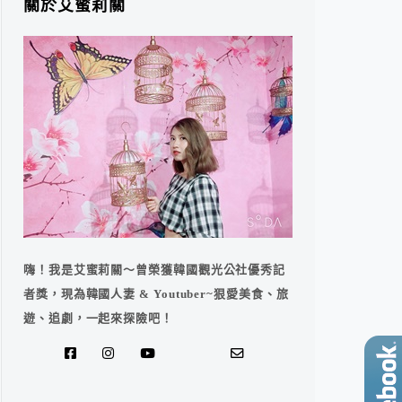
關於艾蜜莉關
嗨！我是艾蜜莉關～曾榮獲韓國觀光公社優秀記
者獎，現為韓國人妻 & Youtuber~狠愛美食、旅
遊、追劇，一起來探險吧！