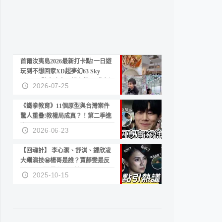
首爾汝夷島2026最新打卡點!一日遊
玩到不想回家XD超夢幻63 Sky
Picnic、鷺良津帝王蟹大餐、《淚之
2026-07-25
女王》拍攝地、漢江公園免費玩水
《鐵拳教育》11個原型與台灣案件
驚人重疊!教權局成真？！第二季進
度？😍
2026-06-23
【回魂計】 李心潔、舒淇、鍾欣凌
大飆演技🤩楊哥是誰？賈靜雯是反
派？死刑還是私刑正義
2025-10-15