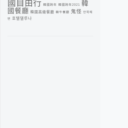
國自由行
韓
韓國跨年
韓國跨年2021
國餐廳
鬼怪
韓國高級餐廳
韓牛餐廳
안목해
호텔델루나
변