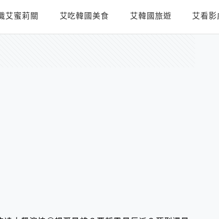
識艾蜜莉關
艾吃韓國美食
艾韓國旅遊
艾看影