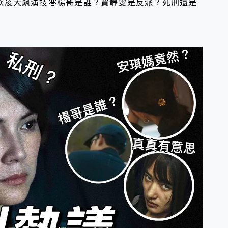
欣凌大飆演技🤩楊哥是誰？賈靜雯是反派？死刑還是