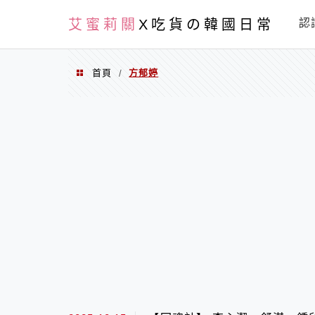
PXN
艾蜜莉關
X吃貨の韓國日常
認
首頁
方郁婷
/
方郁婷