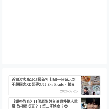
首爾汝夷島2026最新打卡點!一日遊玩到
不想回家XD超夢幻63 Sky Picnic、鷺良
津帝王蟹大餐、《淚之女王》拍攝地、漢
2026-07-25
江公園免費玩水
《鐵拳教育》11個原型與台灣案件驚人重
疊!教權局成真？！第二季進度？😍