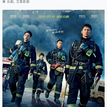
,
台劇
艾看影劇