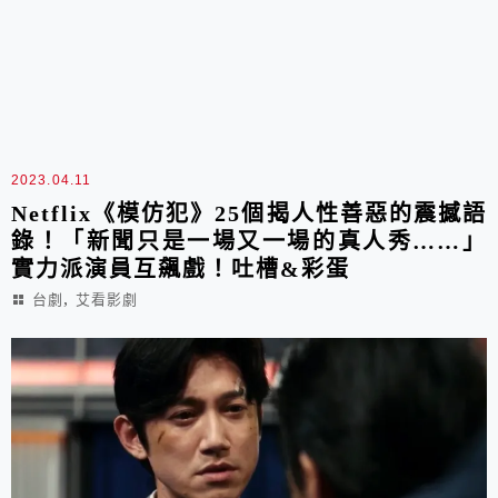
2023.04.11
Netflix《模仿犯》25個揭人性善惡的震撼語
錄！「新聞只是一場又一場的真人秀……」
實力派演員互飆戲！吐槽&彩蛋
,
台劇
艾看影劇