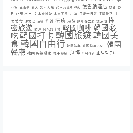
BTS
ANMOK
Bossanova
BTS公車站
中央
德魯納酒店
市場
佳甫亭
夏天
安木海邊
安木海邊咖啡街
放空
春
正東津日出
江陵
江
日
水原排骨
水原美食
江陵一日遊
江陵景點
閨
療癒
陵美食
炸雞
糖餅
注文津
海邊
跨年好去處
鏡浦湖
密旅遊
韓國咖啡
韓國必
防彈
阿米打卡地
韓國旅遊
韓國打卡
韓國美
吃
韓國自由行
食
韓國
韓國跨年
韓國跨年2021
餐廳
鬼怪
호텔델루나
韓國高級餐廳
韓牛餐廳
안목해변