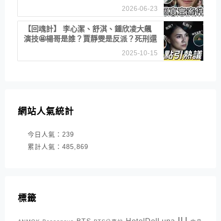
2026-06-23
【回魂計】 李心潔、舒淇、鍾欣凌大飆
演技🤩楊哥是誰？賈靜雯是反派？死刑還
是私刑正義
2025-10-15
網站人氣統計
今日人氣：
239
累計人氣：
485,869
標籤
IU
HotelDelLuna