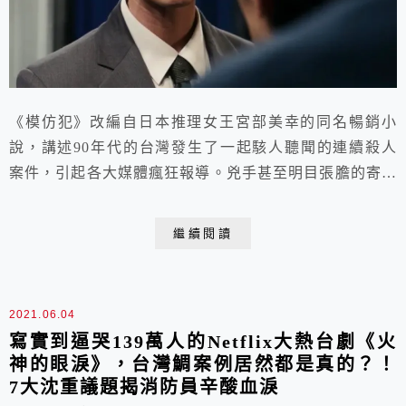
《模仿犯》改編自日本推理女王宮部美幸的同名暢銷小
說，講述90年代的台灣發生了一起駭人聽聞的連續殺人
案件，引起各大媒體瘋狂報導。兇手甚至明目張膽的寄錄
影帶到電視台向警方挑釁、操弄媒體及人心。
繼續閱讀
2021.06.04
寫實到逼哭139萬人的Netflix大熱台劇《火
神的眼淚》，台灣鯛案例居然都是真的？！
7大沈重議題揭消防員辛酸血淚