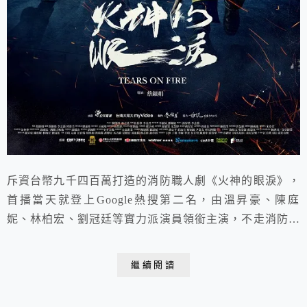
斥資台幣九千四百萬打造的消防職人劇《火神的眼淚》，
首播當天就登上Google熱搜第二名，由溫昇豪、陳庭
妮、林柏宏、劉冠廷等實力派演員領銜主演，不走消防劇
常見的英雄片路線，沒有高潮迭起的狗血劇情，而是真實
呈現打火英雄們的日常、揭開他們不為人知的心酸血淚及
繼續閱讀
困境，宛如《機智的醫生生活》消防版，帶出PTSD創傷
症候群、工作與家庭的抉擇、消防資源匱乏、消防家屬的