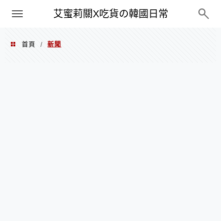
PXN
艾蜜莉關X吃貨の韓國日常
首頁
新聞
/
新聞