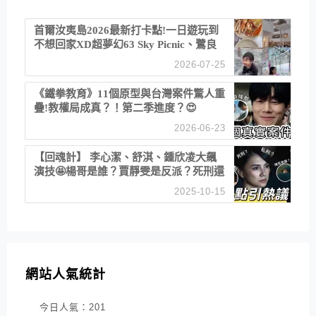
首爾汝夷島2026最新打卡點!一日遊玩到
不想回家XD超夢幻63 Sky Picnic、鷺良
津帝王蟹大餐、《淚之女王》拍攝地、漢
2026-07-25
江公園免費玩水
《鐵拳教育》11個原型與台灣案件驚人重
疊!教權局成真？！第二季進度？😍
2026-06-23
【回魂計】 李心潔、舒淇、鍾欣凌大飆
演技🤩楊哥是誰？賈靜雯是反派？死刑還
是私刑正義
2025-10-15
網站人氣統計
今日人氣：
201