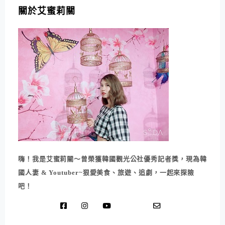
關於艾蜜莉關
嗨！我是艾蜜莉關～曾榮獲韓國觀光公社優秀記者獎，現為韓
國人妻 & Youtuber~狠愛美食、旅遊、追劇，一起來探險
吧！