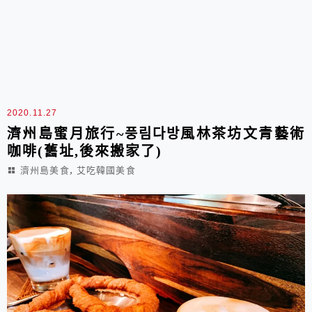
2020.11.27
濟州島蜜月旅行~풍림다방風林茶坊文青藝術
咖啡(舊址,後來搬家了)
,
濟州島美食
艾吃韓國美食