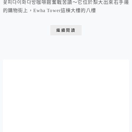
꽃피다이화다방咖啡館奮戰苦讀～它位於梨大出來右手邊
的購物街上，Ewha Tower這棟大樓的八樓
繼續閱讀