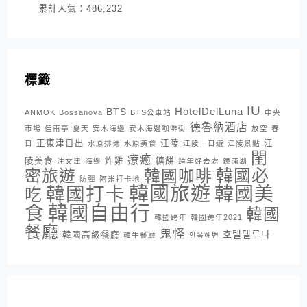
累計人氣：
486,232
標籤
IU
HotelDelLuna
BTS
ANMOK
Bossanova
BTS公車站
中央
德魯納酒店
市場
佳甫亭
夏天
安木海邊
安木海邊咖啡街
放空
春
正東津日出
江陵
江
日
水原排骨
水原美食
江陵一日遊
江陵景點
閨
療癒
陵美食
炸雞
糖餅
注文津
海邊
跨年好去處
鏡浦湖
密旅遊
韓國咖啡
韓國必
防彈
阿米打卡地
韓國旅遊
韓國打卡
韓國美
吃
韓國自由行
食
韓國
韓國跨年
韓國跨年2021
餐廳
鬼怪
호텔델루나
韓國高級餐廳
韓牛餐廳
안목해변