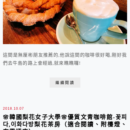
這間是無厘彬朋友推薦的,他說這間的咖啡很好喝,剛好我
們去牛島的路上會經過,就來瞧瞧囉!
繼續閱讀
2018.10.07
🌸韓國梨花女子大學🌸優質文青咖啡館-꽃피
다,이화다방梨花茶房（適合閱讀、附檯燈、