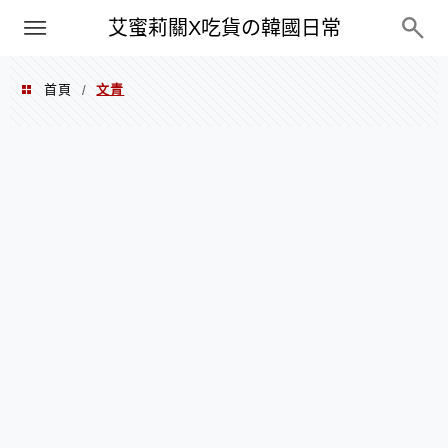
PXN
艾蜜莉關X吃貨の韓國日常
首頁
文青
/
文青