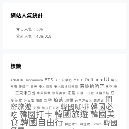
網站人氣統計
今日人氣：
386
累計人氣：
486,019
標籤
IU
HotelDelLuna
BTS
ANMOK
Bossanova
BTS公車站
中央
德魯納酒店
市場
佳甫亭
夏天
安木海邊
安木海邊咖啡街
放空
春
正東津日出
江陵
江
日
水原排骨
水原美食
江陵一日遊
江陵景點
閨
療癒
陵美食
炸雞
糖餅
注文津
海邊
跨年好去處
鏡浦湖
密旅遊
韓國咖啡
韓國必
防彈
阿米打卡地
韓國旅遊
韓國打卡
韓國美
吃
韓國自由行
食
韓國
韓國跨年
韓國跨年2021