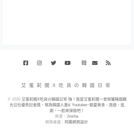
韓
Facebook
Instagram
Twitter
Youtube
國
Email
RSS
代
購
小
艾蜜莉關X吃貨の韓國日常
賣
場
© 2026
艾蜜莉關X吃貨の韓國日常 嗨！我是艾蜜莉關～曾榮獲韓國觀
光公社優秀記者獎，現為韓國人妻& Youtuber~狠愛美食、旅遊、追
劇，一起來探險吧！
佈景：
Jinsha
.
網頁維護：
阿腸網頁設計
.