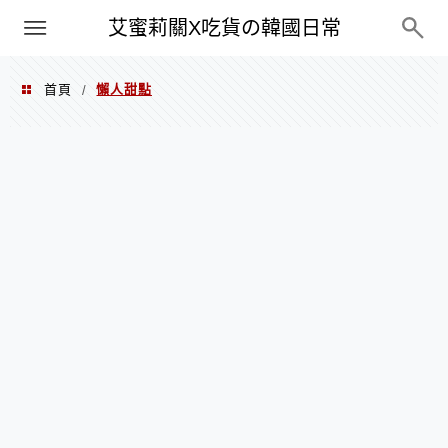
PXN
艾蜜莉關X吃貨の韓國日常
首頁
懶人甜點
/
懶人甜點