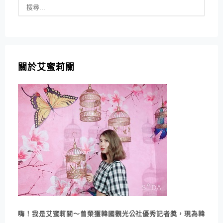
關於艾蜜莉關
嗨！我是艾蜜莉關～曾榮獲韓國觀光公社優秀記者獎，現為韓