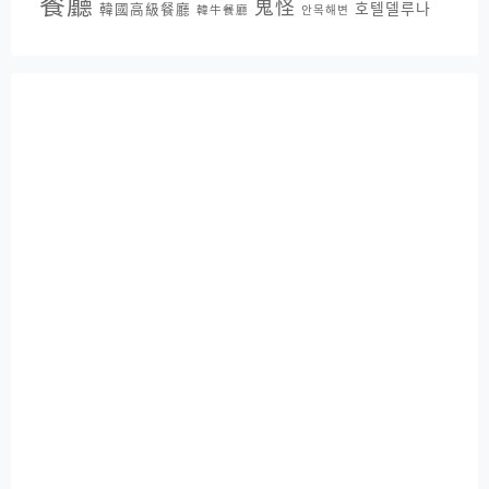
餐廳
鬼怪
호텔델루나
韓國高級餐廳
韓牛餐廳
안목해변