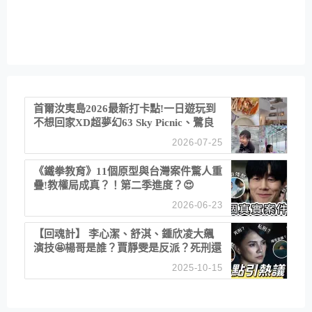
首爾汝夷島2026最新打卡點!一日遊玩到
不想回家XD超夢幻63 Sky Picnic、鷺良
津帝王蟹大餐、《淚之女王》拍攝地、漢
2026-07-25
江公園免費玩水
《鐵拳教育》11個原型與台灣案件驚人重
疊!教權局成真？！第二季進度？😍
2026-06-23
【回魂計】 李心潔、舒淇、鍾欣凌大飆
演技🤩楊哥是誰？賈靜雯是反派？死刑還
是私刑正義
2025-10-15