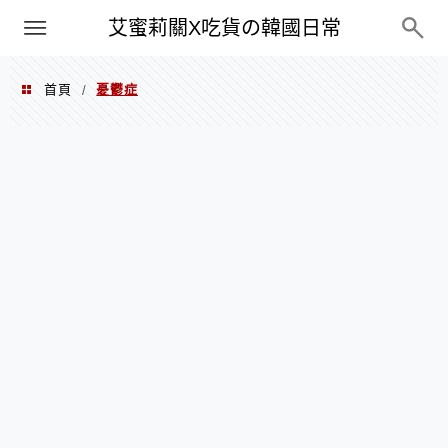
PXN
艾蜜莉關X吃貨の韓國日常
首頁
憂鬱症
/
憂鬱症