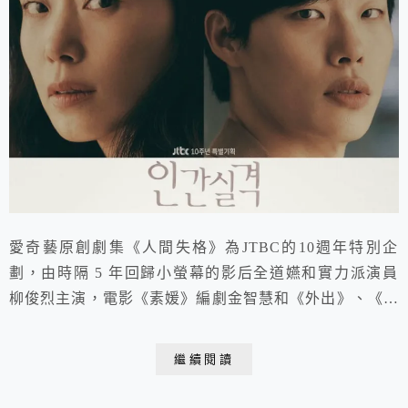
愛奇藝原創劇集《人間失格》為JTBC的10週年特別企
劃，由時隔 5 年回歸小螢幕的影后全道嬿和實力派演員
柳俊烈主演，電影《素媛》編劇金智慧和《外出》、《危
險關係》電影名導許真浩聯手打造，也是導演的首部戲劇
處女作。首集收視以平均4.191%開跑，躋身JTBC韓劇歷
繼續閱讀
代首播收視TOP10👍