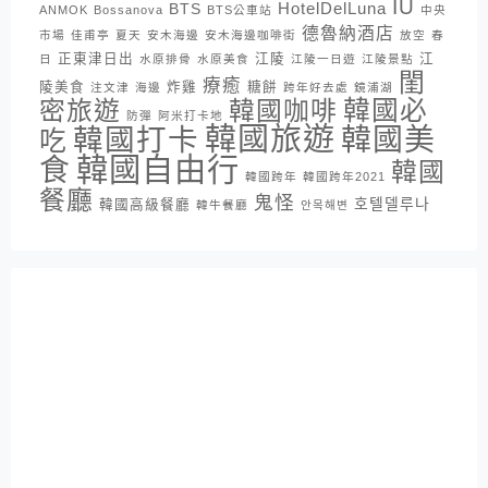
IU
HotelDelLuna
BTS
ANMOK
Bossanova
BTS公車站
中央
德魯納酒店
市場
佳甫亭
夏天
安木海邊
安木海邊咖啡街
放空
春
正東津日出
江陵
江
日
水原排骨
水原美食
江陵一日遊
江陵景點
閨
療癒
陵美食
炸雞
糖餅
注文津
海邊
跨年好去處
鏡浦湖
密旅遊
韓國咖啡
韓國必
防彈
阿米打卡地
韓國旅遊
韓國打卡
韓國美
吃
韓國自由行
食
韓國
韓國跨年
韓國跨年2021
餐廳
鬼怪
호텔델루나
韓國高級餐廳
韓牛餐廳
안목해변