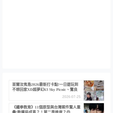
首爾汝夷島2026最新打卡點!一日遊玩到
不想回家XD超夢幻63 Sky Picnic、鷺良
津帝王蟹大餐、《淚之女王》拍攝地、漢
2026-07-25
江公園免費玩水
《鐵拳教育》11個原型與台灣案件驚人重
疊!教權局成真？！第二季進度？😍