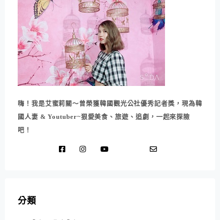
嗨！我是艾蜜莉關～曾榮獲韓國觀光公社優秀記者獎，現為韓
國人妻 & Youtuber~狠愛美食、旅遊、追劇，一起來探險
吧！
分類