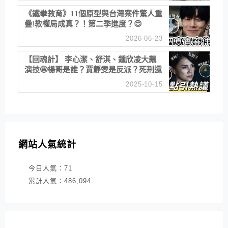
《鐵拳教育》11個原型與台灣案件驚人重
疊!教權局成真？！第二季進度？😍
2026-06-23
【回魂計】 李心潔、舒淇、鍾欣凌大飆
演技🤩楊哥是誰？賈靜雯是反派？死刑還
是私刑正義
2025-10-15
網站人氣統計
今日人氣：
71
累計人氣：
486,094