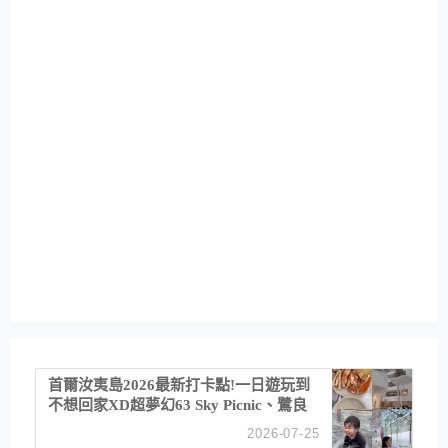
首爾汝夷島2026最新打卡點!一日遊玩到
不想回家XD超夢幻63 Sky Picnic、鷺良
津帝王蟹大餐、《淚之女王》拍攝地、漢
2026-07-25
江公園免費玩水