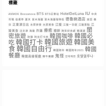
標籤
IU
HotelDelLuna
BTS
ANMOK
Bossanova
BTS公車站
中央
德魯納酒店
市場
佳甫亭
夏天
安木海邊
安木海邊咖啡街
放空
春
正東津日出
江陵
江
日
水原排骨
水原美食
江陵一日遊
江陵景點
閨
療癒
陵美食
炸雞
糖餅
注文津
海邊
跨年好去處
鏡浦湖
密旅遊
韓國咖啡
韓國必
防彈
阿米打卡地
韓國旅遊
韓國打卡
韓國美
吃
韓國自由行
食
韓國
韓國跨年
韓國跨年2021
餐廳
鬼怪
호텔델루나
韓國高級餐廳
韓牛餐廳
안목해변