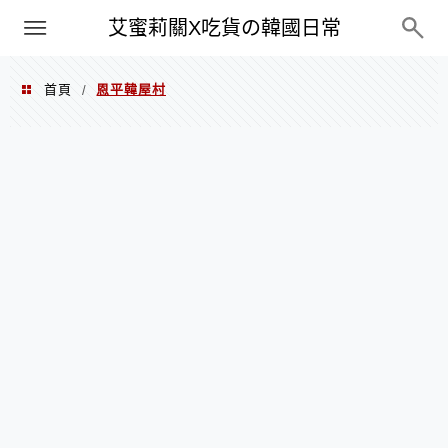
PXN
艾蜜莉關X吃貨の韓國日常
首頁
恩平韓屋村
/
恩平韓屋村