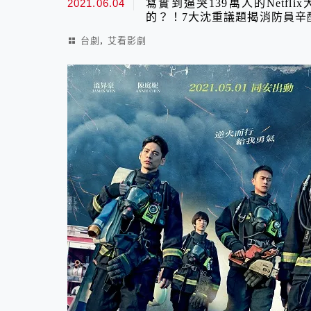
2021.06.04
寫實到逼哭139萬人的Netf
的？！7大沈重議題揭消防員辛
,
台劇
艾看影劇