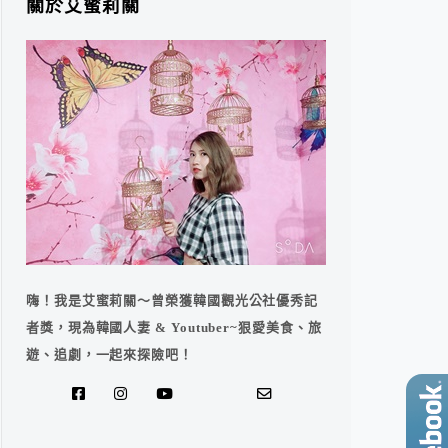
關於艾蜜莉關
嗨！我是艾蜜莉關～曾榮獲韓國觀光公社優秀記
者獎，現為韓國人妻 & Youtuber~狠愛美食、旅
遊、追劇，一起來探險吧！