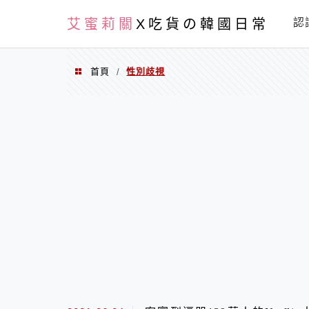
PXN
艾蜜莉關
X吃貨の韓國日常
認
首頁
性別歧視
/
性別歧視