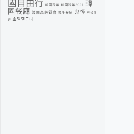
國自由行
韓
韓國跨年
韓國跨年2021
國餐廳
鬼怪
韓國高級餐廳
韓牛餐廳
안목해
호텔델루나
변