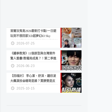
首爾汝夷島2026最新打卡點!一日遊
玩到不想回家XD超夢幻63 Sky
Picnic、鷺良津帝王蟹大餐、《淚之
2026-07-25
女王》拍攝地、漢江公園免費玩水
《鐵拳教育》11個原型與台灣案件
驚人重疊!教權局成真？！第二季進
度？😍
2026-06-23
【回魂計】 李心潔、舒淇、鍾欣凌
大飆演技🤩楊哥是誰？賈靜雯是反
派？死刑還是私刑正義
2025-10-15