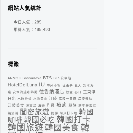
網站人氣統計
今日人氣：
285
累計人氣：
485,493
標籤
BTS
ANMOK
Bossanova
BTS公車站
IU
HotelDelLuna
中央市場
佳甫亭
夏天
安木海
德魯納酒店
正東津
邊
安木海邊咖啡街
放空
春日
日出
江陵
水原排骨
水原美食
江陵一日遊
江陵景點
療癒
江陵美食
炸雞
糖餅
注文津
海邊
跨年好去處
閨密旅遊
韓國
鏡浦湖
防彈
阿米打卡地
韓國打卡
咖啡
韓國必吃
韓
韓國旅遊
韓國美食