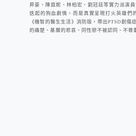
昇豪、陳庭妮、林柏宏、劉冠廷等實力派演員
迭起的狗血劇情，而是真實呈現打火英雄們
《機智的醫生生活》消防版，帶出PTSD創傷
的痛楚、基層的悲哀、同性戀不被認同、不尊重專