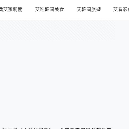
識艾蜜莉關
艾吃韓國美食
艾韓國旅遊
艾看影