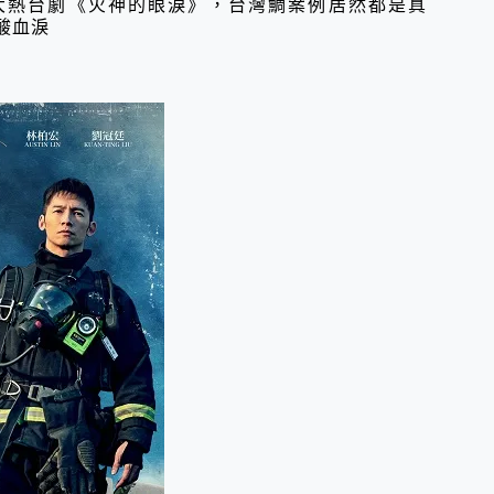
lix大熱台劇《火神的眼淚》，台灣鯛案例居然都是真
酸血淚