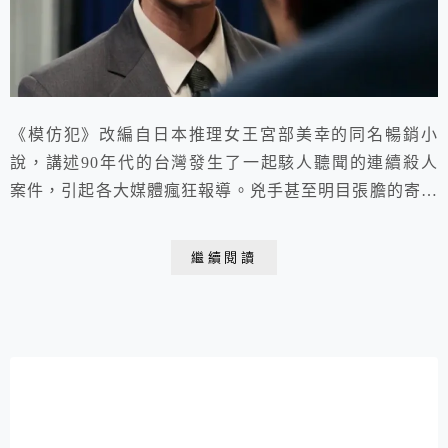
《模仿犯》改編自日本推理女王宮部美幸的同名暢銷小
說，講述90年代的台灣發生了一起駭人聽聞的連續殺人
案件，引起各大媒體瘋狂報導。兇手甚至明目張膽的寄錄
影帶到電視台向警方挑釁、操弄媒體及人心。
繼續閱讀