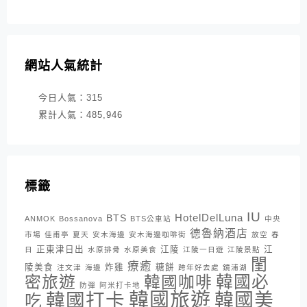
網站人氣統計
今日人氣：
315
累計人氣：
485,946
標籤
IU
HotelDelLuna
BTS
ANMOK
Bossanova
BTS公車站
中央
德魯納酒店
市場
佳甫亭
夏天
安木海邊
安木海邊咖啡街
放空
春
正東津日出
江陵
江
日
水原排骨
水原美食
江陵一日遊
江陵景點
閨
療癒
陵美食
炸雞
糖餅
注文津
海邊
跨年好去處
鏡浦湖
密旅遊
韓國咖啡
韓國必
防彈
阿米打卡地
韓國旅遊
韓國打卡
韓國美
吃