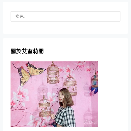
關於艾蜜莉關