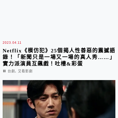
2023.04.11
Netflix《模仿犯》25個揭人性善惡的震撼語
錄！「新聞只是一場又一場的真人秀……」
實力派演員互飆戲！吐槽&彩蛋
,
台劇
艾看影劇