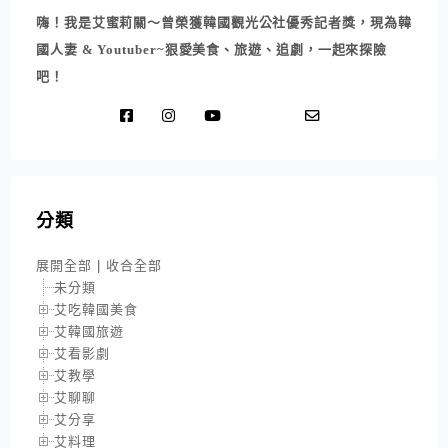
嗨！我是艾蜜莉關～曾榮獲韓國觀光公社優秀記者獎，現為韓
國人妻 & Youtuber~狠愛美食、旅遊、追劇，一起來探險
吧！
分類
展開全部
|
收合全部
未分類
艾吃韓國美食
艾韓國旅遊
艾看影劇
艾教學
艾聊聊
艾分享
艾料理