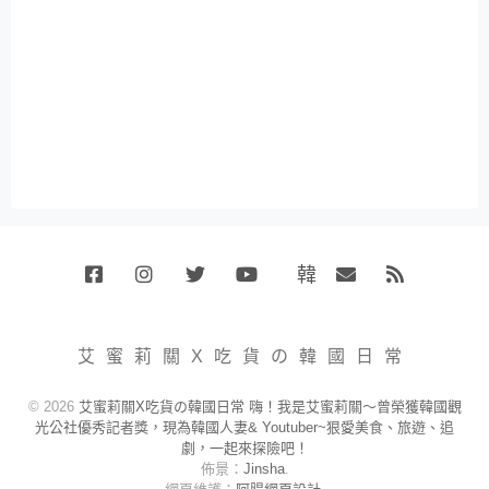
韓
Facebook
Instagram
Twitter
Youtube
國
Email
RSS
代
購
小
艾蜜莉關X吃貨の韓國日常
賣
場
© 2026
艾蜜莉關X吃貨の韓國日常 嗨！我是艾蜜莉關～曾榮獲韓國觀
光公社優秀記者獎，現為韓國人妻& Youtuber~狠愛美食、旅遊、追
劇，一起來探險吧！
佈景：
Jinsha
.