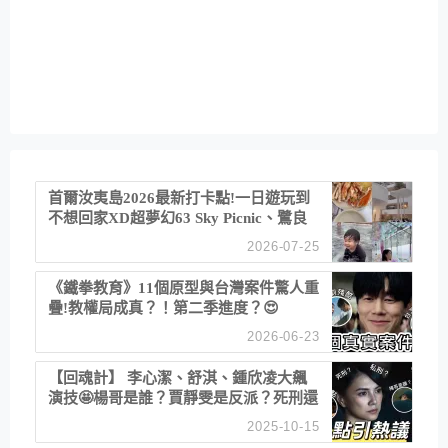
首爾汝夷島2026最新打卡點!一日遊玩到
不想回家XD超夢幻63 Sky Picnic、鷺良
津帝王蟹大餐、《淚之女王》拍攝地、漢
2026-07-25
江公園免費玩水
《鐵拳教育》11個原型與台灣案件驚人重
疊!教權局成真？！第二季進度？😍
2026-06-23
【回魂計】 李心潔、舒淇、鍾欣凌大飆
演技🤩楊哥是誰？賈靜雯是反派？死刑還
是私刑正義
2025-10-15