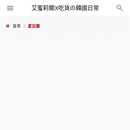
PXN
艾蜜莉關X吃貨の韓國日常
首頁
庹宗華
/
庹宗華