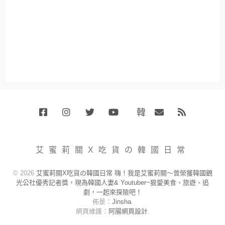
韓
Facebook
Instagram
Twitter
Youtube
國
Email
RSS
代
購
小
艾蜜莉關X吃貨の韓國日常
賣
場
© 2026
艾蜜莉關X吃貨の韓國日常 嗨！我是艾蜜莉關～曾榮獲韓國觀
光公社優秀記者獎，現為韓國人妻& Youtuber~狠愛美食、旅遊、追
劇，一起來探險吧！
佈景：
Jinsha
.
網頁維護：
阿腸網頁設計
.