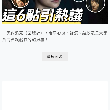
一天內追完《回魂計》，看李心潔、舒淇、鍾欣凌三大影
后同台飆戲真的超過癮！
繼續閱讀