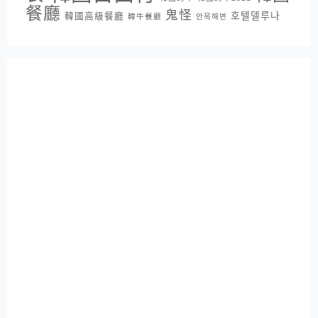
餐廳
鬼怪
호텔델루나
韓國高級餐廳
韓牛餐廳
안목해변