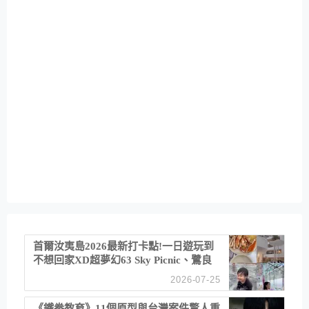
首爾汝夷島2026最新打卡點!一日遊玩到
不想回家XD超夢幻63 Sky Picnic、鷺良
津帝王蟹大餐、《淚之女王》拍攝地、漢
2026-07-25
江公園免費玩水
《鐵拳教育》11個原型與台灣案件驚人重