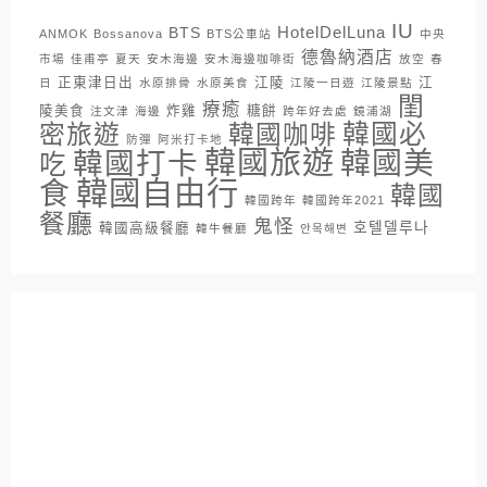
IU
HotelDelLuna
BTS
ANMOK
Bossanova
BTS公車站
中央
德魯納酒店
市場
佳甫亭
夏天
安木海邊
安木海邊咖啡街
放空
春
正東津日出
江陵
江
日
水原排骨
水原美食
江陵一日遊
江陵景點
閨
療癒
陵美食
炸雞
糖餅
注文津
海邊
跨年好去處
鏡浦湖
密旅遊
韓國咖啡
韓國必
防彈
阿米打卡地
韓國旅遊
韓國打卡
韓國美
吃
韓國自由行
食
韓國
韓國跨年
韓國跨年2021
餐廳
鬼怪
호텔델루나
韓國高級餐廳
韓牛餐廳
안목해변