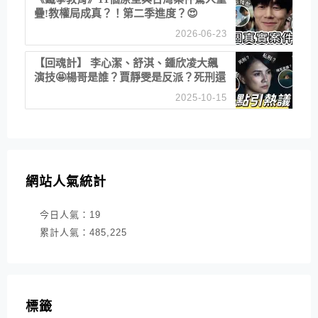
疊!教權局成真？！第二季進度？😍
2026-06-23
【回魂計】 李心潔、舒淇、鍾欣凌大飆
演技🤩楊哥是誰？賈靜雯是反派？死刑還
是私刑正義
2025-10-15
網站人氣統計
今日人氣：
19
累計人氣：
485,225
標籤