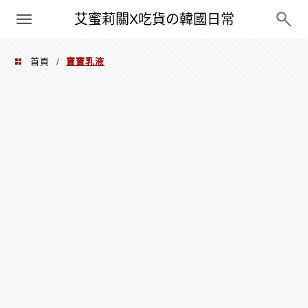
PXN
艾蜜莉關X吃貨の韓國日常
首頁
寶寶乳液
/
寶寶乳液