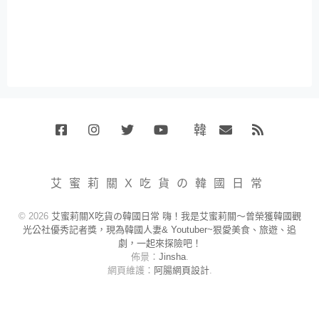
韓
Facebook
Instagram
Twitter
Youtube
國
Email
RSS
代
購
小
艾蜜莉關X吃貨の韓國日常
賣
場
© 2026
艾蜜莉關X吃貨の韓國日常 嗨！我是艾蜜莉關～曾榮獲韓國觀
光公社優秀記者獎，現為韓國人妻& Youtuber~狠愛美食、旅遊、追
劇，一起來探險吧！
佈景：
Jinsha
.
網頁維護：
阿腸網頁設計
.