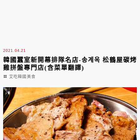
2021.04.21
韓國蠶室新開幕排隊名店-송계옥 松鶴屋碳烤
雞拼盤專門店(含菜單翻譯)
艾吃韓國美食