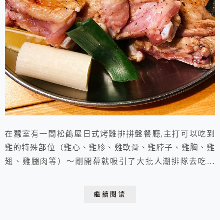
在蠶室有一間松鶴屋日式烤雞排拼盤餐廳,主打可以吃到
雞的特殊部位（雞心、雞胗、雞軟骨、雞脖子、雞胸、雞
翅、雞腿肉等）～剛開幕就吸引了大批人潮排隊去吃，
Naver評價一下就衝到將近4.8分（滿分五分）我們看到
IG上的介紹也慕名而來🤣排了大概15分鐘就進去吃了～
繼續閱讀
蠶室本店疑似停業,目前只查到教大分店、聖水、弘大、
松島、廣安里、光州有分店喔! 教大分店:서울 서초구 서