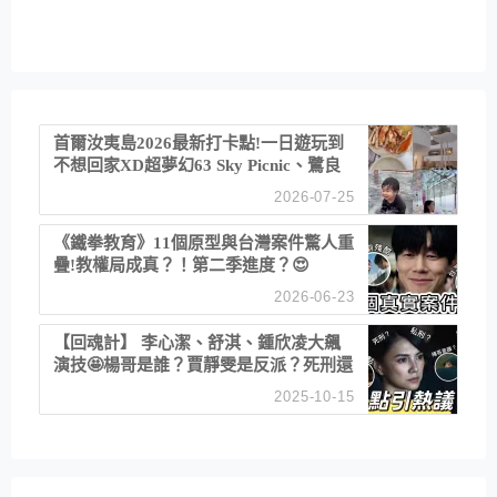
首爾汝夷島2026最新打卡點!一日遊玩到
不想回家XD超夢幻63 Sky Picnic、鷺良
津帝王蟹大餐、《淚之女王》拍攝地、漢
2026-07-25
江公園免費玩水
《鐵拳教育》11個原型與台灣案件驚人重
疊!教權局成真？！第二季進度？😍
2026-06-23
【回魂計】 李心潔、舒淇、鍾欣凌大飆
演技🤩楊哥是誰？賈靜雯是反派？死刑還
是私刑正義
2025-10-15