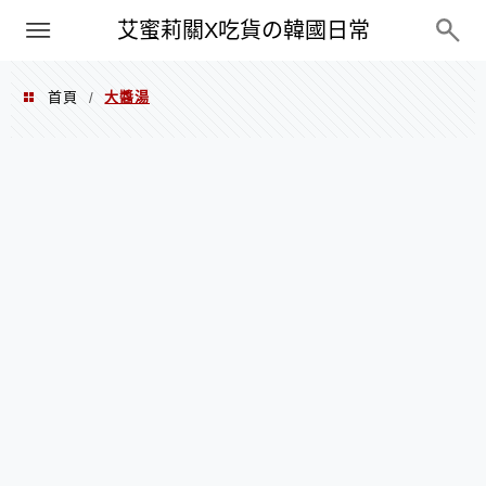
PXN
艾蜜莉關X吃貨の韓國日常
首頁
大醬湯
/
大醬湯