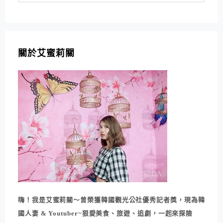
關於艾蜜莉關
嗨！我是艾蜜莉關～曾榮獲韓國觀光公社優秀記者獎，現為韓
國人妻 & Youtuber~狠愛美食、旅遊、追劇，一起來探險