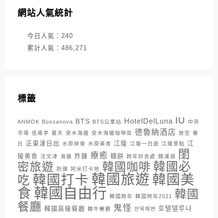
網站人氣統計
今日人氣：
240
累計人氣：
486,271
標籤
IU
HotelDelLuna
BTS
ANMOK
Bossanova
BTS公車站
中央
德魯納酒店
市場
佳甫亭
夏天
安木海邊
安木海邊咖啡街
放空
春
正東津日出
江陵
江
日
水原排骨
水原美食
江陵一日遊
江陵景點
閨
療癒
陵美食
炸雞
糖餅
注文津
海邊
跨年好去處
鏡浦湖
密旅遊
韓國咖啡
韓國必
防彈
阿米打卡地
韓國旅遊
韓國打卡
韓國美
吃
韓國自由行
食
韓國
韓國跨年
韓國跨年2021
餐廳
鬼怪
호텔델루나
韓國高級餐廳
韓牛餐廳
안목해변