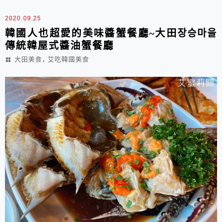
초대로48길 33,1층 廣安里分店...
2020.09.25
韓國人也超愛的美味醬蟹餐廳~大田장승마을
傳統韓屋式醬油蟹餐廳
,
大田美食
艾吃韓國美食