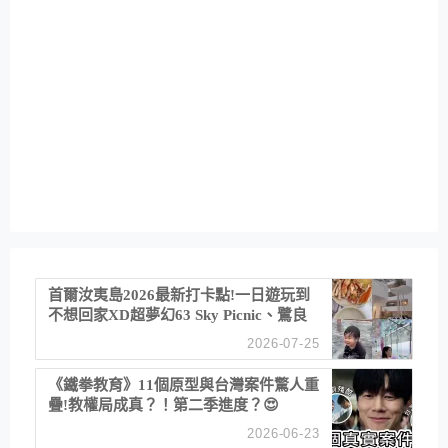
首爾汝夷島2026最新打卡點!一日遊玩到
不想回家XD超夢幻63 Sky Picnic、鷺良
津帝王蟹大餐、《淚之女王》拍攝地、漢
2026-07-25
江公園免費玩水
《鐵拳教育》11個原型與台灣案件驚人重
疊!教權局成真？！第二季進度？😍
2026-06-23