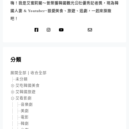
嗨！我是艾蜜莉關～曾榮獲韓國觀光公社優秀記者獎，現為韓
國人妻 & Youtuber~狠愛美食、旅遊、追劇，一起來探險
吧！
分類
展開全部
|
收合全部
未分類
艾吃韓國美食
艾韓國旅遊
艾看影劇
音樂劇
美劇
電影
韓劇