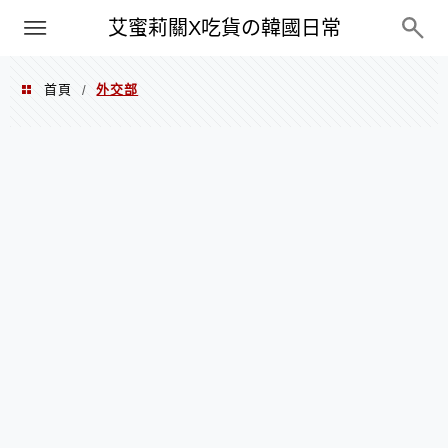
PXN
艾蜜莉關X吃貨の韓國日常
首頁
外交部
/
外交部