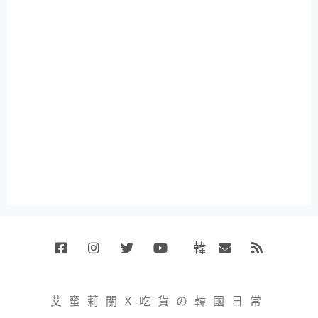
韓
Facebook
Instagram
Twitter
Youtube
國
Email
RSS
代
購
小
艾蜜莉關X吃貨の韓國日常
賣