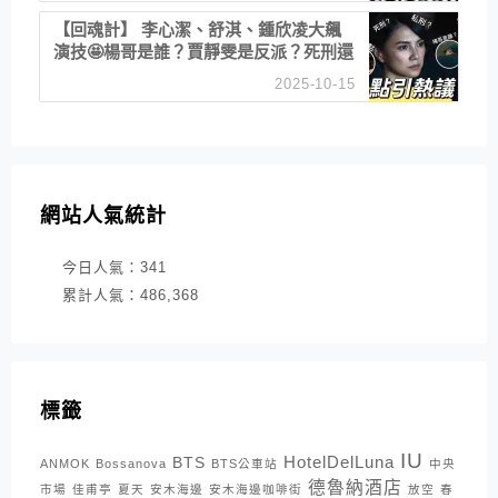
【回魂計】 李心潔、舒淇、鍾欣凌大飆
演技🤩楊哥是誰？賈靜雯是反派？死刑還
是私刑正義
2025-10-15
網站人氣統計
今日人氣：
341
累計人氣：
486,368
標籤
IU
HotelDelLuna
BTS
ANMOK
Bossanova
BTS公車站
中央
德魯納酒店
市場
佳甫亭
夏天
安木海邊
安木海邊咖啡街
放空
春