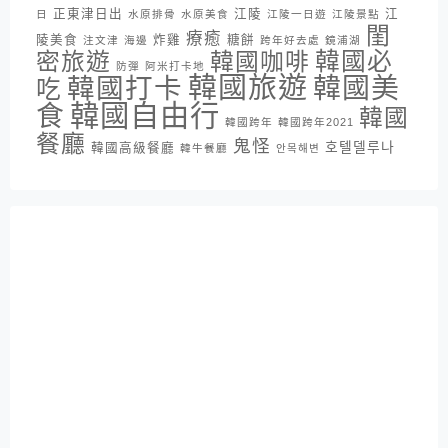
正東津日出
江陵
江
日
水原排骨
水原美食
江陵一日遊
江陵景點
閨
療癒
陵美食
炸雞
糖餅
注文津
海邊
跨年好去處
鏡浦湖
密旅遊
韓國咖啡
韓國必
防彈
阿米打卡地
韓國旅遊
韓國打卡
韓國美
吃
韓國自由行
食
韓國
韓國跨年
韓國跨年2021
餐廳
鬼怪
호텔델루나
韓國高級餐廳
韓牛餐廳
안목해변